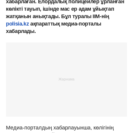
хабарлаған. Елордалық полицейлер ұрланған
көлікті тауып, ішінде мас ер адам ұйықтап
жатқанын анықтады. Бұл туралы IIM-нің
polisia.kz
ақпараттық медиа-порталы
хабарлады.
Медиа-порталдың хабарлауынша, көлігінің