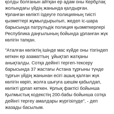
қолды болғанын айтқан ер адам оны Кербұлақ
жолындағы үйдің жанында қалдырған.
Ұрланған көлікті іздеуге полицияның тиісті
қызметтері жұмылдырылып, жедел іс-шара
барысында патрульдік полиция қызметкерлері
Республика даңғылының бойында ұрланған жүк
көлігін тапқан.
"Аталған көліктің ішінде мас күйде оны тізгіндеп
кеткен ер азаматтың ұйықтап жатқаны
анықталды. Сотқа дейінгі тергеп-тексеру
барысында 37 жастағы Астана тұрғыны түнде
тұрғын үйдің жанынан есігі ашық қалған жүк
көлігін көріп, жолға шығуға шешім қабылдап,
көлікті ұрлап кеткен. Ұрлық фактісі бойынша
Қылмыстық кодекстің 200-бабы бойынша сотқа
дейінгі тергеу амалдары жүргізілуде", - деп
жазады басылым.