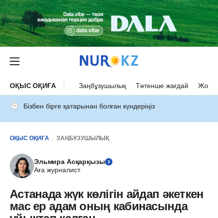
ОҚЫС ОҚИҒА
Заңбұзушылық
Төтенше жағдай
Жол а
Бізбен бірге қатарынан болған күндеріңіз
ОҚЫС ОҚИҒА
ЗАҢБҰЗУШЫЛЫҚ
Эльмира Асқарқызы
Аға журналист
Астанада жүк көлігін айдап әкеткен
мас ер адам оның кабинасында