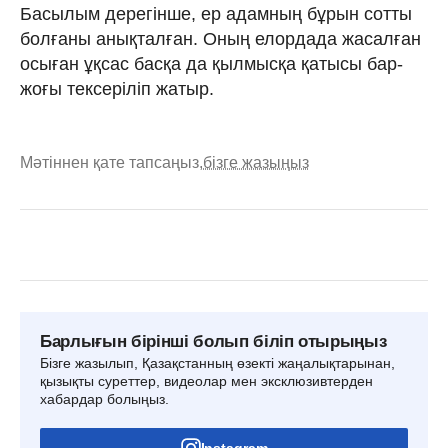
Басылым дерегінше, ер адамның бұрын сотты
болғаны анықталған. Оның елордада жасалған
осыған ұқсас басқа да қылмысқа қатысы бар-
жоғы тексеріліп жатыр.
Мәтіннен қате тапсаңыз,
бізге жазыңыз
Барлығын бірінші болып біліп отырыңыз
Бізге жазылып, Қазақстанның өзекті жаңалықтарынан,
қызықты суреттер, видеолар мен эксклюзивтерден
хабардар болыңыз.
Instagram