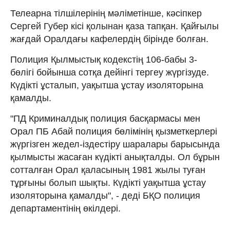
Телеарна тілшілерінің мәліметінше, кәсіпкер
Сергей Губер кісі қолынан қаза тапқан. Қайғылы
жағдай Оралдағы кафелердің бірінде болған.
Полиция Қылмыстық кодекстің 106-бабы 3-
бөлігі бойынша сотқа дейінгі тергеу жүргізуде.
Күдікті ұсталып, уақытша ұстау изоляторына
қамалды.
"ПД Криминалдық полиция басқармасы мен
Орал ПБ Абай полиция бөлімінің қызметкерлері
жүргізген жедел-іздестіру шаралары барысында
қылмысты жасаған күдікті анықталды. Ол бұрын
сотталған Орал қаласының 1981 жылы туған
тұрғыны болып шықты. Күдікті уақытша ұстау
изоляторына қамалды", - деді БҚО полиция
департаментінің өкілдері.