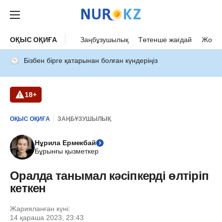
ОҚЫС ОҚИҒА
Заңбұзушылық
Төтенше жағдай
Жол а
Бізбен бірге қатарынан болған күндеріңіз
18+
ОҚЫС ОҚИҒА
ЗАҢБҰЗУШЫЛЫҚ
Нұрила Ермекбай
Бұрынғы қызметкер
Оралда танымал кәсіпкерді өлтіріп
кеткен
Жарияланған күні:
14 қараша 2023, 23:43