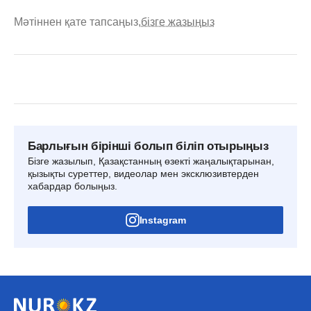
Мәтіннен қате тапсаңыз,
бізге жазыңыз
Барлығын бірінші болып біліп отырыңыз
Бізге жазылып, Қазақстанның өзекті жаңалықтарынан,
қызықты суреттер, видеолар мен эксклюзивтерден
хабардар болыңыз.
Instagram