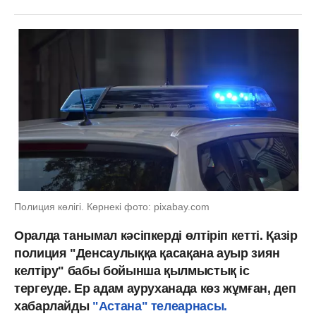
Полиция көлігі. Көрнекі фото: pixabay.com
Оралда танымал кәсіпкерді өлтіріп кетті. Қазір
полиция "Денсаулыққа қасақана ауыр зиян
келтіру" бабы бойынша қылмыстық іс
тергеуде. Ер адам ауруханада көз жұмған, деп
хабарлайды
"Астана" телеарнасы.