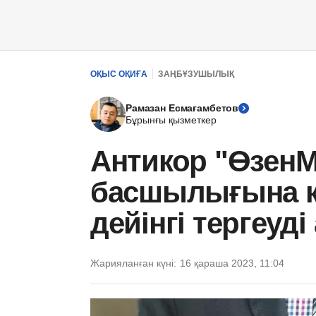
ОҚЫС ОҚИҒА
ЗАҢБҰЗУШЫЛЫҚ
Рамазан Есмағамбетов
Бұрынғы қызметкер
Антикор "ӨзенМ
басшылығына қ
дейінгі тергеуд
Жарияланған күні:
16 қараша 2023, 11:04