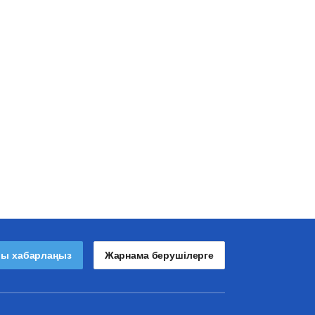
лы хабарлаңыз
Жарнама берушілерге