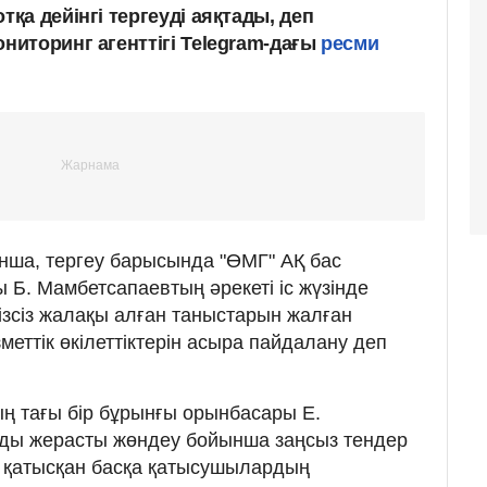
а дейінгі тергеуді аяқтады, деп
иторинг агенттігі Telegram-дағы
ресми
нша, тергеу барысында "ӨМГ" АҚ бас
Б. Мамбетсапаевтың әрекеті іс жүзінде
ізсіз жалақы алған таныстарын жалған
еттік өкілеттіктерін асыра пайдалану деп
ң тағы бір бұрынғы орынбасары Е.
ды жерасты жөндеу бойынша заңсыз тендер
а қатысқан басқа қатысушылардың