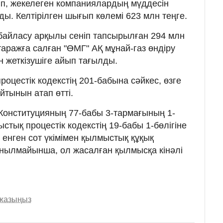
ріп, жекелеген компаниялардың мүддесін
ы. Келтірілген шығып көлемі 623 млн теңге.
байласу арқылы сеніп тапсырылған 294 млн
аражға салған "ӨМГ" АҚ мұнай-газ өндіру
 жеткізушіге айып тағылды.
роцестік кодекстің 201-бабына сәйкес, өзге
йтынын атап өтті.
 Конституцияның 77-бабы 3-тармағының 1-
тық процестік кодекстің 19-бабы 1-бөлігіне
 енген сот үкімімен қылмыстық құқық
нылмайынша, ол жасалған қылмысқа кінәлі
 жазыңыз