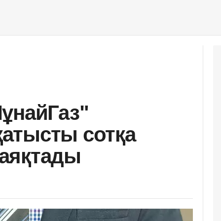
ұнайГаз"
атысты сотқа
і аяқтады