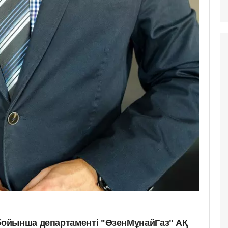
ойынша департаменті "ӨзенМұнайГаз" АҚ