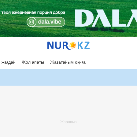
 жағдай
Жол апаты
Жазатайым оқиға