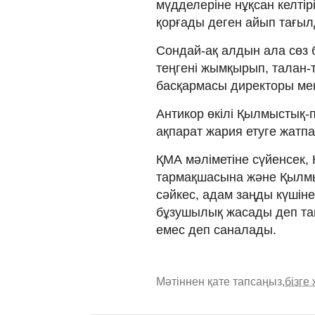
мүдделеріне нұқсан келті
қорғады деген айып тағылд
Сондай-ақ алдын ала сөз 
теңгені жымқырып, талан-т
басқармасы директоры мен
Антикор өкілі Қылмыстық-п
ақпарат жария етуге жатпа
ҚМА мәліметіне сүйенсек,
тармақшасына және Қылмыс
сәйкес, адам заңды күшіне
бұзушылық жасады деп та
емес деп саналады.
Мәтіннен қате тапсаңыз,
бізге