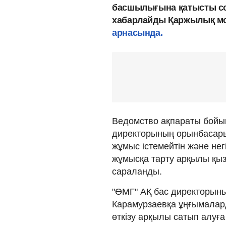
басшылығына қатысты сотқ
хабарлайды Қаржылық мон
арнасы
нда.
Ведомство ақпараты бойы
директорының орынбасары 
жұмыс істемейтін және нег
жұмысқа тарту арқылы қызм
сараланды.
"ӨМГ" АҚ бас директорыны
Карамурзаевқа ұңғымалар
өткізу арқылы сатып алуғ