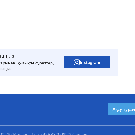
рыңыз
Instagram
тарынан, қызықты суреттер,
лыңыз.
Ақау тура
1.08.2024 жылғы № KZ43VPY00098001 куәлік.