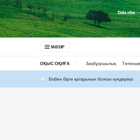
МӘЗІР
ОҚЫС ОҚИҒА
Заңбұзушылық
Төтенше
Бізбен бірге қатарынан болған күндеріңіз