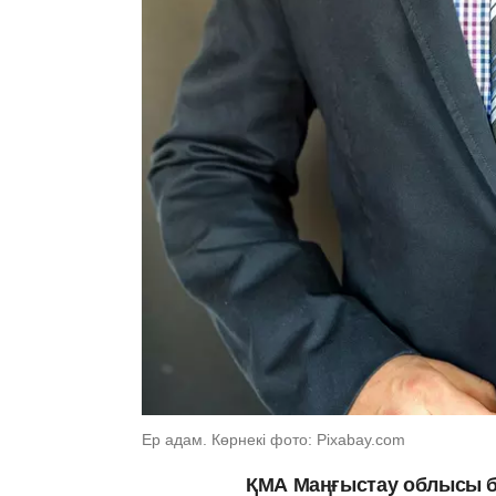
Ер адам. Көрнекі фото: Pixabay.com
ҚМА Маңғыстау облысы б