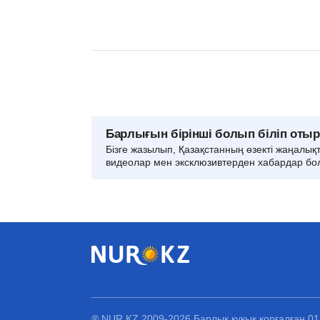
Барлығын бірінші болып біліп оты
Бізге жазылып, Қазақстанның өзекті жаңалық
видеолар мен эксклюзивтерден хабардар бо
® NUR.KZ 2009-2026 Барлық құқық қорғалған 0