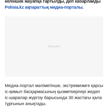
келіншек жауапқа тартылды, деп хабарлайды
Polisia.kz ақпараттық медиа-порталы.
Медиа-портал мәліметінше, экстремизмге қарсы
іс-қимыл басқармасының қызметкерлері жедел
іс-шаралар жүргізу барысында 30 жастағы қала
тұрғынын анықтады.