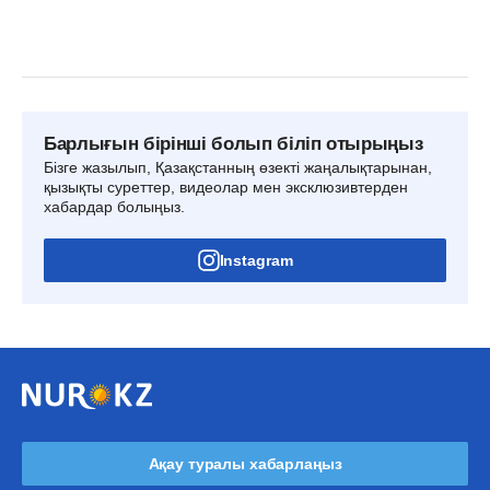
Барлығын бірінші болып біліп отырыңыз
Бізге жазылып, Қазақстанның өзекті жаңалықтарынан,
қызықты суреттер, видеолар мен эксклюзивтерден
хабардар болыңыз.
Instagram
Ақау туралы хабарлаңыз