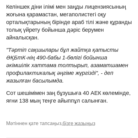
Келіншек діни ілімі мен заңды лицензиясының
жоғына қарамастан, мегаполистегі оқу
орталықтарының бірінде араб тілі және құранды
толық үйрету бойынша дәріс берумен
айналысқан.
"Тәртіп сақшылары бұл жайтқа қатысты
ӘҚБтК-нің 490-бабы 1-бөлігі бойынша
әкімшілік хаттама толтырып, азаматшамен
профилактикалық әңгіме жүргізді", - деп
жазылған басылымда.
Сот шешімімен заң бұзушыға 40 АЕК көлемінде,
яғни 138 мың теңге айыппұл салынған.
Мәтіннен қате тапсаңыз,
бізге жазыңыз