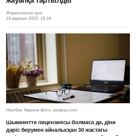
жауапқа тартылды
Жарияланған күні:
16 қараша 2023, 18:24
Ноутбук. Көрнекі фото: pixabay.com
Шымкентте лицензиясы болмаса да, діни
дәріс берумен айналысқан 30 жастағы