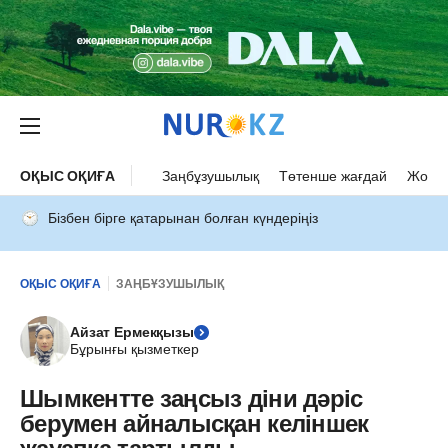
ОҚЫС ОҚИҒА
Заңбұзушылық
Төтенше жағдай
Жол а
Бізбен бірге қатарынан болған күндеріңіз
ОҚЫС ОҚИҒА
ЗАҢБҰЗУШЫЛЫҚ
Айзат Ермекқызы
Бұрынғы қызметкер
Шымкентте заңсыз діни дәріс
берумен айналысқан келіншек