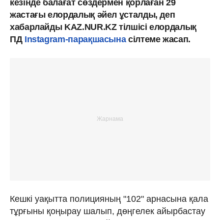
кезінде балағат сөздермен қорлаған 29
жастағы елордалық әйел ұсталды, деп
хабарлайды KAZ.NUR.KZ тілшісі елордалық
ПД
Instagram-парақшасына
сілтеме жасап.
Кешкі уақытта полицияның "102" арнасына қала
тұрғыны қоңырау шалып, дөңгелек айырбастау