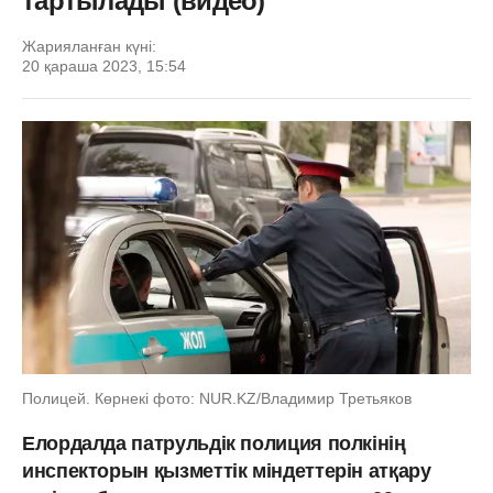
тартылады (видео)
Жарияланған күні:
20 қараша 2023, 15:54
Полицей. Көрнекі фото: NUR.KZ/Владимир Третьяков
Елордалда патрульдік полиция полкінің
инспекторын қызметтік міндеттерін атқару