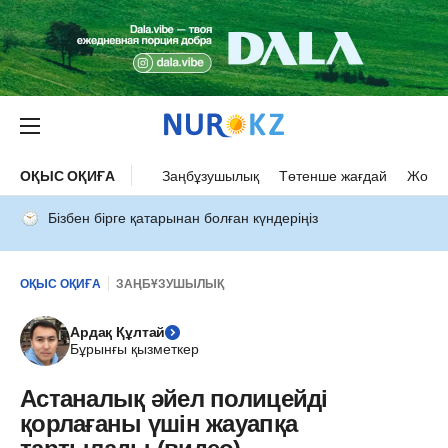
ОҚЫС ОҚИҒА
Заңбұзушылық
Төтенше жағдай
Жол а
Бізбен бірге қатарынан болған күндеріңіз
ОҚЫС ОҚИҒА
ЗАҢБҰЗУШЫЛЫҚ
Ардақ Құлтай
Бұрынғы қызметкер
Астаналық әйел полицейді
қорлағаны үшін жауапқа