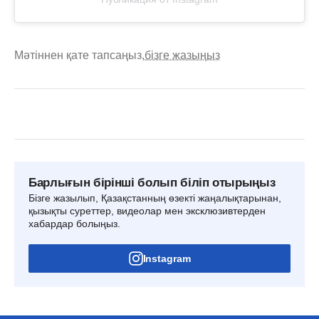
Мәтіннен қате тапсаңыз,
бізге жазыңыз
Барлығын бірінші болып біліп отырыңыз
Бізге жазылып, Қазақстанның өзекті жаңалықтарынан,
қызықты суреттер, видеолар мен эксклюзивтерден
хабардар болыңыз.
Instagram