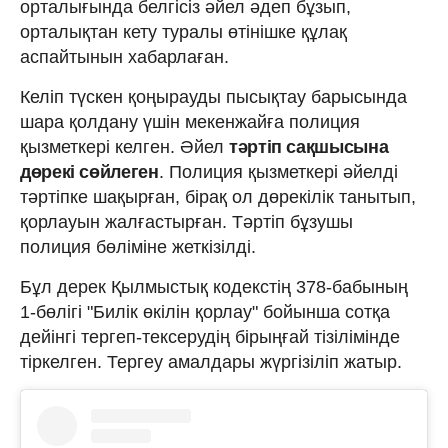
орталығында белгісіз әйел әдеп бұзып,
орталықтан кету туралы өтінішке құлақ
аспайтынын хабарлаған.
Келіп түскен қоңырауды пысықтау барысында
шара қолдану үшін мекенжайға полиция
қызметкері келген. Әйел
тәртіп сақшысына
дөрекі сөйлеген
. Полиция қызметкері әйелді
тәртіпке шақырған, бірақ ол дөрекілік танытып,
қорлауын жалғастырған. Тәртіп бұзушы
полиция бөліміне жеткізілді.
Бұл дерек Қылмыстық кодекстің 378-бабының
1-бөлігі "Билік өкілін қорлау" бойынша сотқа
дейінгі тергеп-тексерудің бірыңғай тізілімінде
тіркелген. Тергеу амалдары жүргізіліп жатыр.