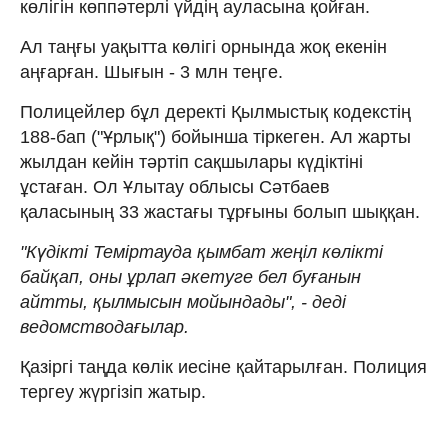
көлігін көппәтерлі үйдің ауласына қойған.
Ал таңғы уақытта көлігі орнында жоқ екенін
аңғарған. Шығын - 3 млн теңге.
Полицейлер бұл деректі Қылмыстық кодекстің
188-бап ("Ұрлық") бойынша тіркеген. Ал жарты
жылдан кейін тәртіп сақшылары күдіктіні
ұстаған. Ол Ұлытау облысы Сәтбаев
қаласының 33 жастағы тұрғыны болып шыққан.
"Күдікті Теміртауда қымбат жеңіл көлікті
байқап, оны ұрлап әкетуге бел буғанын
айтты, қылмысын мойындады", - деді
ведомстводағылар.
Қазіргі таңда көлік иесіне қайтарылған. Полиция
тергеу жүргізіп жатыр.