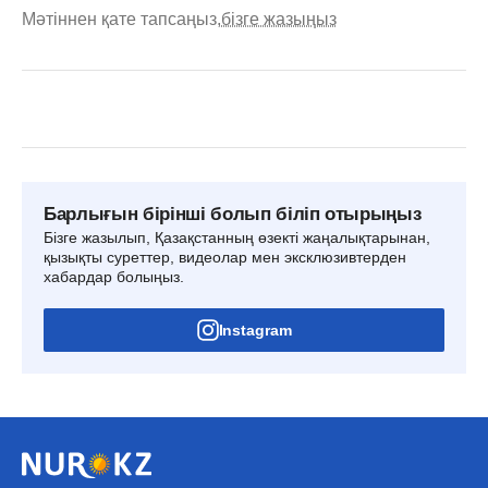
Мәтіннен қате тапсаңыз,
бізге жазыңыз
Барлығын бірінші болып біліп отырыңыз
Бізге жазылып, Қазақстанның өзекті жаңалықтарынан,
қызықты суреттер, видеолар мен эксклюзивтерден
хабардар болыңыз.
Instagram