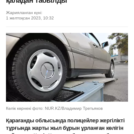
қаладан табылды
Жарияланған күні:
1 желтоқсан 2023, 10:32
Көлік көрнекі фото: NUR.KZ/Владимир Третьяков
Қарағанды облысында полицейлер жергілікті
тұрғында жарты жыл бұрын ұрланған көлігін