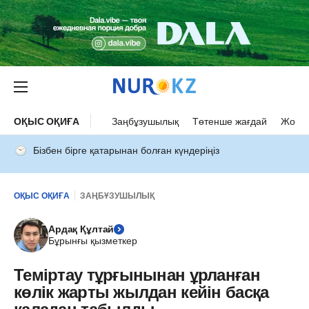
ОҚЫС ОҚИҒА
Заңбұзушылық
Төтенше жағдай
Жол а
Бізбен бірге қатарынан болған күндеріңіз
ОҚЫС ОҚИҒА
ЗАҢБҰЗУШЫЛЫҚ
Ардақ Құлтай
Бұрынғы қызметкер
Теміртау тұрғынынан ұрланған
көлік жарты жылдан кейін басқа