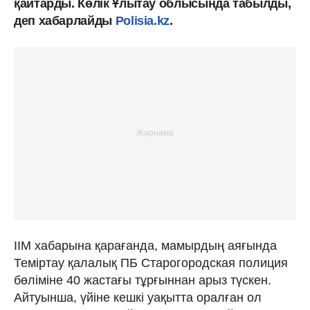
қайтарды. Көлік Ұлытау облысында табылды,
деп хабарлайды
Polisia.kz
.
ІІМ хабарына қарағанда, мамырдың аяғында
Теміртау қалалық ПБ Старогородская полиция
бөліміне 40 жастағы тұрғыннан арыз түскен.
Айтуынша, үйіне кешкі уақытта оралған ол