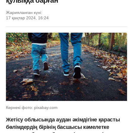
қулыққа барған
Жарияланған күні:
17 қаңтар 2024, 16:24
Көрнекі фото: pixabay.com
Жетісу облысында аудан әкімдігіне қарасты
бөлімдердің бірінің басшысы кәмелетке