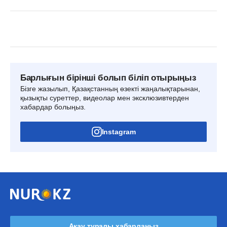
Барлығын бірінші болып біліп отырыңыз
Бізге жазылып, Қазақстанның өзекті жаңалықтарынан,
қызықты суреттер, видеолар мен эксклюзивтерден
хабардар болыңыз.
Instagram
Ақау туралы хабарлаңыз