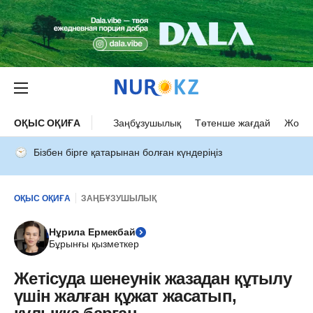
ОҚЫС ОҚИҒА
Заңбұзушылық
Төтенше жағдай
Жол а
Бізбен бірге қатарынан болған күндеріңіз
ОҚЫС ОҚИҒА
ЗАҢБҰЗУШЫЛЫҚ
Нұрила Ермекбай
Бұрынғы қызметкер
Жетісуда шенеунік жазадан құтылу
үшін жалған құжат жасатып,