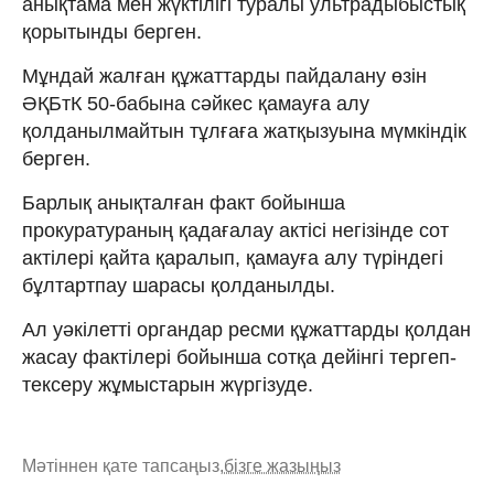
анықтама мен жүктілігі туралы ультрадыбыстық
қорытынды берген.
Мұндай жалған құжаттарды пайдалану өзін
ӘҚБтК 50-бабына сәйкес қамауға алу
қолданылмайтын тұлғаға жатқызуына мүмкіндік
берген.
Барлық анықталған факт бойынша
прокуратураның қадағалау актісі негізінде сот
актілері қайта қаралып, қамауға алу түріндегі
бұлтартпау шарасы қолданылды.
Ал уәкілетті органдар ресми құжаттарды қолдан
жасау фактілері бойынша сотқа дейінгі тергеп-
тексеру жұмыстарын жүргізуде.
Мәтіннен қате тапсаңыз,
бізге жазыңыз