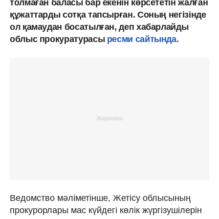
толмаған баласы бар екенін көрсететін жалған
құжаттарды сотқа тапсырған. Соның негізінде
ол қамаудан босатылған, деп хабарлайды
облыс прокуратурасы
ресми сайтында.
Ведомство мәліметінше, Жетісу облысының
прокурорлары мас күйдегі көлік жүргізушілерін