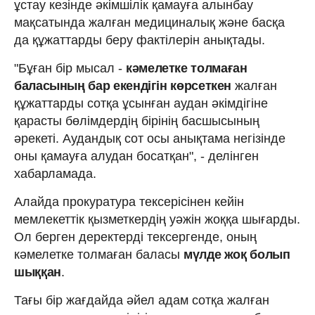
ұстау кезінде әкімшілік қамауға алынбау
мақсатында жалған медициналық және басқа
да құжаттарды беру фактілерін анықтады.
"Бұған бір мысал -
кәмелетке толмаған
баласының бар екендігін көрсеткен
жалған
құжаттарды сотқа ұсынған аудан әкімдігіне
қарасты бөлімдердің бірінің басшысының
әрекеті. Аудандық сот осы анықтама негізінде
оны қамауға алудан босатқан", - делінген
хабарламада.
Алайда прокуратура тексерісінен кейін
мемлекеттік қызметкердің уәжін жоққа шығарды.
Ол берген деректерді тексергенде, оның
кәмелетке толмаған баласы
мүлде жоқ болып
шыққан
.
Тағы бір жағдайда әйел адам сотқа жалған