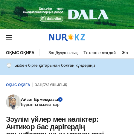
ОҚЫС ОҚИҒА
Заңбұзушылық
Төтенше жағдай
Жол а
Бізбен бірге қатарынан болған күндеріңіз
ОҚЫС ОҚИҒА
ЗАҢБҰЗУШЫЛЫҚ
Айзат Ермекқызы
Бұрынғы қызметкер
Зәулім үйлер мен көліктер:
Антикор бас дәрігердің