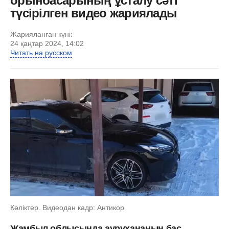
орынбасарының ұсталу сәті
түсірілген видео жариялады
Жарияланған күні:
24 қаңтар 2024, 14:02
Читать на русском
Көліктер. Видеодан кадр: Антикор
Жамбыл облысында аурухананың бас