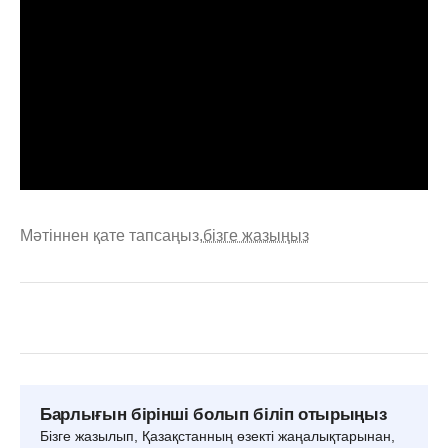
Мәтіннен қате тапсаңыз,
бізге жазыңыз
Барлығын бірінші болып біліп отырыңыз
Бізге жазылып, Қазақстанның өзекті жаңалықтарынан,