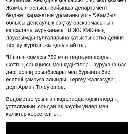
Сыбайлас жемқорлыққа қарсы іс-қимыл қызметі
Жамбыл облысы бойынша департаменті
бюджет қаражатын ұрлағаны үшін "Жамбыл
облысы денсаулық сақтау басқармасының
көпсалалы ауруханасы" ШЖҚ КМК-ның
лауазымды тұлғаларына қатысты сотқа дейінгі
тергеу жүргізіп жатқанын айтты.
"Шығын сомасы 758 млн теңгеден асады.
Соттың санкциясымен күдіктілер - аурухана бас
дәрігерінің орынбасары мен бұрынғы бас
есепші қамауға алынды. Тергеу жалғасуда", -
деді Арман Тілеукенов.
Ведомство ұсынған кадрларда күдіктілердің
ұсталғанын, сондай-ақ зәулім үйлер мен
көліктер көрсетеліген.