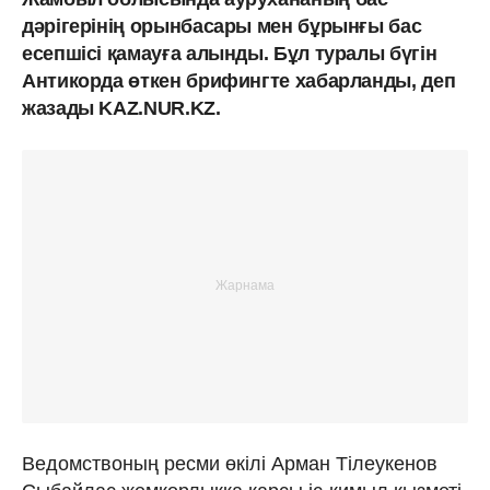
дәрігерінің орынбасары мен бұрынғы бас
есепшіcі қамауға алынды. Бұл туралы бүгін
Антикорда өткен брифингте хабарланды, деп
жазады KAZ.NUR.KZ.
Ведомствоның ресми өкілі Арман Тілеукенов