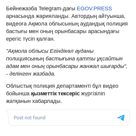
Бейнежазба Telegram-дағы
EGOV.PRESS
арнасында жарияланды. Автордың айтуынша,
видеоға Ақмола облысының аудандық полиция
бастығы мен оның орынбасары арасындағы
ерегіс түсіп қалған.
"Ақмола облысы Егіндікөл ауданы
полициясының бастығына қатты ұқсайтын
адам мен оның орынбасары жанжал шығарды",
- делінген жазбада.
Облыстық полиция департаменті бұл видео
бойынша
қызметтік тексеріс
жүргізіліп
жатқанын хабарлады.