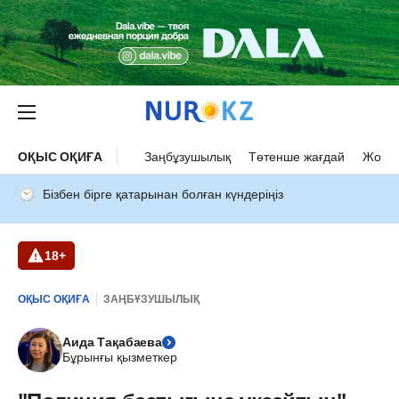
ОҚЫС ОҚИҒА
Заңбұзушылық
Төтенше жағдай
Жол а
Бізбен бірге қатарынан болған күндеріңіз
18+
ОҚЫС ОҚИҒА
ЗАҢБҰЗУШЫЛЫҚ
Аида Тақабаева
Бұрынғы қызметкер