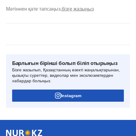
Мәтіннен қате тапсаңыз,
бізге жазыңыз
Барлығын бірінші болып біліп отырыңыз
Бізге жазылып, Қазақстанның өзекті жаңалықтарынан,
қызықты суреттер, видеолар мен эксклюзивтерден
хабардар болыңыз.
Instagram