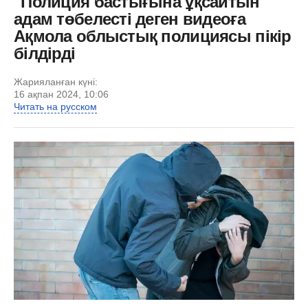
"Полиция бастығына ұқсайтын"
адам төбелесті деген видеоға
Ақмола облыстық полициясы пікір
білдірді
Жарияланған күні:
16 ақпан 2024, 10:06
Читать на русском