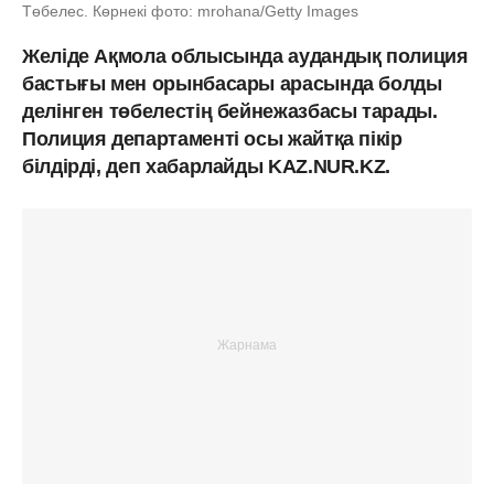
Төбелес. Көрнекі фото: mrohana/Getty Images
Желіде Ақмола облысында аудандық полиция
бастығы мен орынбасары арасында болды
делінген төбелестің бейнежазбасы тарады.
Полиция департаменті осы жайтқа пікір
білдірді, деп хабарлайды KAZ.NUR.KZ.