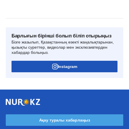
Барлығын бірінші болып біліп отырыңыз
Бізге жазылып, Қазақстанның өзекті жаңалықтарынан,
қызықты суреттер, видеолар мен эксклюзивтерден
хабардар болыңыз.
Instagram
Ақау туралы хабарлаңыз