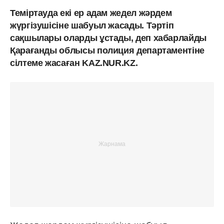
Теміртауда екі ер адам жедел жәрдем
жүргізушісіне шабуыл жасады. Тәртіп
сақшылары оларды ұстады, деп хабарлайды
Қарағанды облысы полиция департаментіне
сілтеме жасаған KAZ.NUR.KZ.