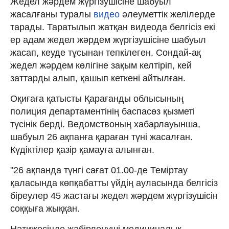
Жедел жәрдем жүргізушісіне шабуыл
жасалғаны туралы
видео
әлеуметтік желілерде
тарады. Таратылып жатқан видеода белгісіз екі
ер адам жедел жәрдем жүргізушісіне шабуыл
жасап, кеуде тұсынан тепкілеген. Сондай-ақ
жедел жәрдем көлігіне зақым келтіріп, кей
заттарды алып, қашып кеткені айтылған.
Оқиғаға қатысты Қарағанды облысының
полиция департаментінің баспасөз қызметі
түсінік берді. Ведомствоның хабарлауынша,
шабуыл 26 ақпанға қараған түні жасалған.
Күдіктілер қазір қамауға алынған.
"26 ақпанда түнгі сағат 01.00-де Теміртау
қаласында көпқабатты үйдің ауласында белгісіз
біреулер 45 жастағы жедел жәрдем жүргізушісін
соққыға жыққан.
Нәтижесінде жәбірленуші медициналық