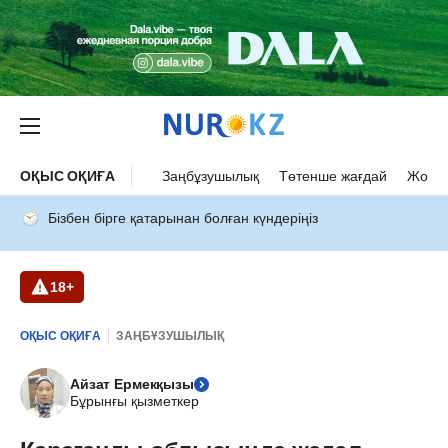
ОҚЫС ОҚИҒА
Заңбұзушылық
Төтенше жағдай
Жол а
Бізбен бірге қатарынан болған күндеріңіз
18+
ОҚЫС ОҚИҒА
ЗАҢБҰЗУШЫЛЫҚ
Айзат Ермекқызы
Бұрынғы қызметкер