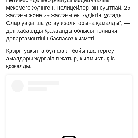
мекемеге жүгінген. Полицейлер ізін суытпай, 25
жастағы және 29 жастағы екі күдіктіні ұстады.
Олар уақытша ұстау изоляторына қамалды", —
деп хабарлды Қарағанды облысы полиция
департаментінің баспасөз қызметі.
Қазіргі уақытта бұл факті бойынша тергеу
амалдары жүргізіліп жатыр, қылмыстық іс
қозғалды.