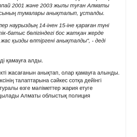
суытпай 2001 және 2003 жылы туған Алматы
сының тумалары анықталып, ұсталды.
ер наурыздың 14-інен 15-іне қараған түні
к-батыс бөлігіндегі бос жатқан жерде
жас қызды өлтіргені анықталды", - деді
рді қамауға алды.
күдікті жасағанын анықтап, олар қамауға алынды.
сінің талаптарына сәйкес сотқа дейінгі
туралы өзге мәліметтер жария етуге
ндылады Алматы облыстық полиция