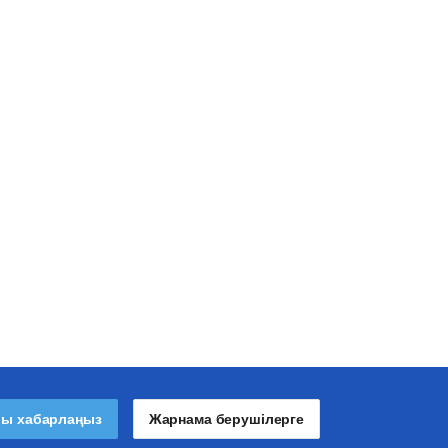
лы хабарлаңыз
Жарнама берушілерге