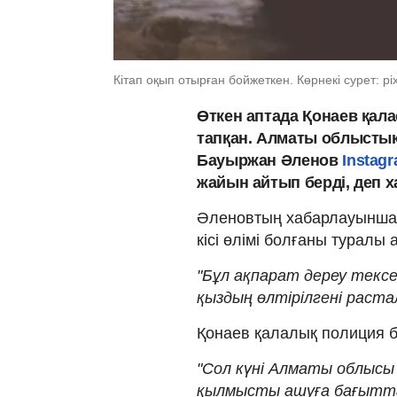
Кітап оқып отырған бойжеткен. Көрнекі сурет: p
Өткен аптада Қонаев қала
тапқан. Алматы облысты
Бауыржан Әленов
Instag
жайын айтып берді, деп 
Әленовтың хабарлауынша,
кісі өлімі болғаны туралы 
"Бұл ақпарат дереу тексе
қыздың өлтірілгені растал
Қонаев қалалық полиция бө
"Сол күні Алматы облысы
қылмысты ашуға бағыттал