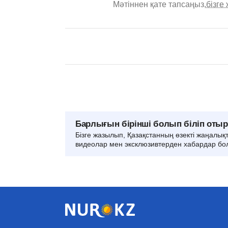
Мәтіннен қате тапсаңыз,
бізге
Барлығын бірінші болып біліп оты
Бізге жазылып, Қазақстанның өзекті жаңалық
видеолар мен эксклюзивтерден хабардар бо