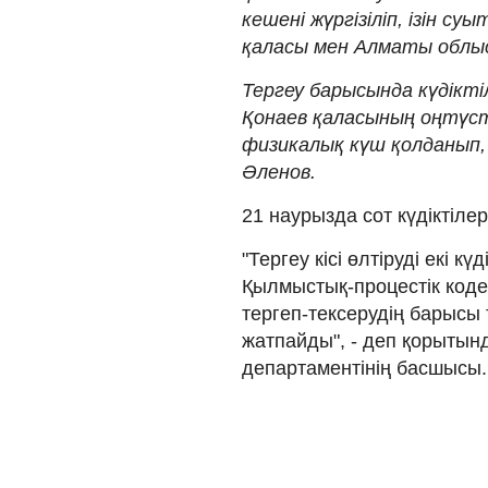
кешені жүргізіліп, ізін 
қаласы мен Алматы облы
Тергеу барысында күдіктіл
Қонаев қаласының оңтүсті
физикалық күш қолданып, 
Әленов.
21 наурызда сот күдіктіле
"Тергеу кісі өлтіруді екі 
Қылмыстық-процестік кодек
тергеп-тексерудің барысы 
жатпайды", - деп қорыты
департаментінің басшысы.