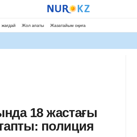
 жағдай
Жол апаты
Жазатайым оқиға
нда 18 жастағы
 тапты: полиция