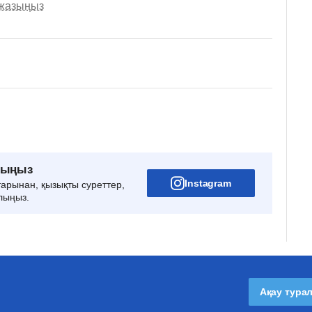
 жазыңыз
рыңыз
Instagram
тарынан, қызықты суреттер,
лыңыз.
Ақау тура