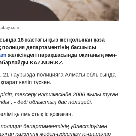
ixabay.com
сында 18 жастағы қыз кісі қолынан қаза
қ полиция департаментінің басшысы
ram
желісіндегі парақшасында оқиғаның мән-
хабарлайды KAZ.NUR.KZ.
 21 наурызда полицияға Алматы облысында
ақпарат келіп түскен.
ріліп, тексеру нәтижесінде 2006 жылы туған
ды", - деді облыстың бас полицейі.
лімі қылмыстық іс қозғаған.
 полиция департаментінің үйлестіруімен
ған қажетті жедел-іздестіру іс-шаралар