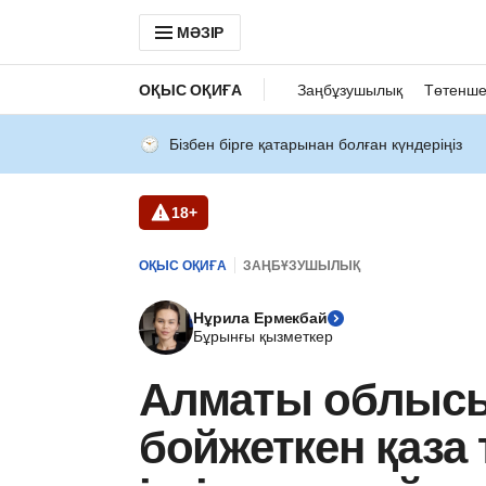
МӘЗІР
ОҚЫС ОҚИҒА
Заңбұзушылық
Төтенше
Бізбен бірге қатарынан болған күндеріңіз
18+
ОҚЫС ОҚИҒА
ЗАҢБҰЗУШЫЛЫҚ
Нұрила Ермекбай
Бұрынғы қызметкер
Алматы облысы
бойжеткен қаза