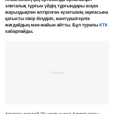
элиталық тұрғын үйдің тұрғындары асқан
жауыздықпен өлтірілген күзетшінің оқиғасына
қатысты пікір білдіріп, жантүршігерлік
жағдайдың мән-жайын айтты. Бұл туралы
КТК
хабарлайды.
Аталған жағдай 29 наурыз күні Алматыдағы