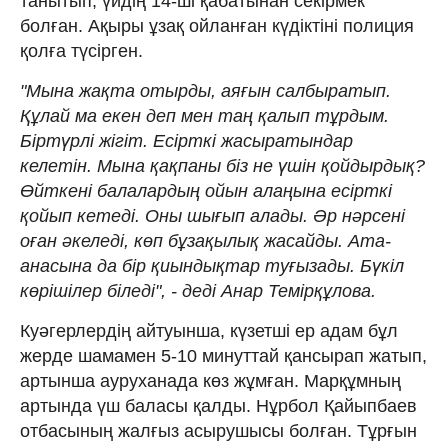
танытып, үйдің 14-ші қабатынан секірмек
болған. Ақыры ұзақ ойланған күдіктіні полиция
қолға түсірген.
"Мына жақта отырды, аяғын салбыратып.
Құлай ма екен деп мен таң қалып тұрдым.
Біртүрлі жігіт. Есірткі жасыратындар
келетін. Мына қақпаны біз не үшін қойдырдық?
Өйткені балалардың ойын алаңына есірткі
қойып кетеді. Оны шығып алады. Әр нәрсені
оған әкеледі, көп бұзақылық жасайды. Ата-
анасына да бір қиындықтар туғызады. Бүкіл
көрішілер біледі", - деді Анар Темірқұлова.
Куәгерлердің айтуынша, күзетші ер адам бұл
жерде шамамен 5-10 минуттай қансырап жатып,
артынша ауруханада көз жұмған. Марқұмның
артында үш баласы қалды. Нұрбол Қайыпбаев
отбасының жалғыз асырушысы болған. Тұрғын