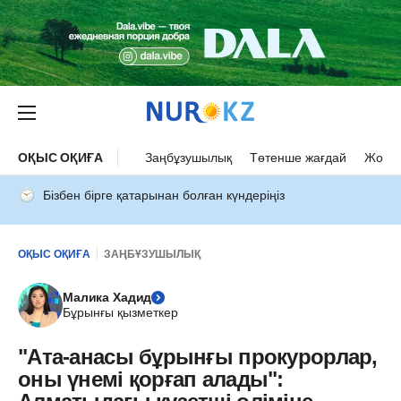
ОҚЫС ОҚИҒА
Заңбұзушылық
Төтенше жағдай
Жол а
Бізбен бірге қатарынан болған күндеріңіз
ОҚЫС ОҚИҒА
ЗАҢБҰЗУШЫЛЫҚ
Малика Хадид
Бұрынғы қызметкер
"Ата-анасы бұрынғы прокурорлар,
оны үнемі қорғап алады":