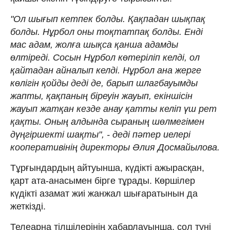
"Ол шығып кетпек болды. Қақпадан шықпақ
болды. Нұрбол оны тоқтатпақ болды. Енді
мас адам, жолға шықса қанша адамды
өлтіреді. Сосын Нұрбол көтеріліп келді, ол
қайтадан айналып келді. Нұрбол ана жерге
көлігін қойды деді де, барып шлагбауымды
жапты, қақпаның біреуін жауып, екіншісін
жауып жатқан кезде анау қатты келіп үш рет
қақты. Оның алдында сыраның шөлмегімен
дүңгіршекті шақты", - деді пәтер иелері
кооперативінің директоры Әлия Досмайылова.
Тұрғындардың айтуынша, күдікті ажырасқан,
қарт ата-анасымен бірге тұрады. Көршілер
күдікті азамат жиі жанжал шығаратынын да
жеткізді.
Телеарна тілшілерінің хабарлауынша, сол түні