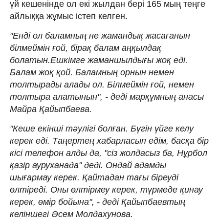
үй кешенінде ол екі жылдан бері 165 мың теңге
айлыққа жұмыс істеп келген.
"Енді ол баламның не жамандық жасағанын
білмеймін ғой, бірақ балам аңқылдақ
болатын.Ешкімге жаманшылдығы жоқ еді.
Балам жоқ қой. Баламның орнын немен
толтырады алады ол. Білмеймін ғой, немен
толтыра алатынын", - деді марқұмның анасы
Майра Қайыпбаева.
"Кеше екінші тәулігі болған. Бүгін үйге келу
керек еді. Таңертең хабарласып едім, басқа бір
кісі телефон алды да, "сіз жолдасыз ба, Нұрбол
қазір ауруханада" деді. Ондай адамды
шығармау керек. Қайтадан тағы біреуді
өлтіреді. Оны өлтірмеу керек, түрмеде қинау
керек, өмір бойына", - деді Қайыпбаевтың
келіншегі Әсем Молдахунова.