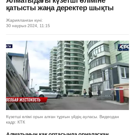
Алматыдағы күзетші өліміне
қатысты жаңа деректер шықты
Жарияланған күні:
30 наурыз 2024, 11:15
Күзетші өлімі орын алған тұрғын үйдің ауласы. Видеодан
кадр: КТК
Алматының қақ ортасында орналасқан