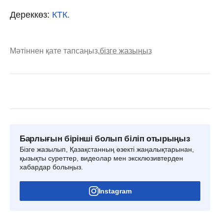
Дереккөз:
КТК.
Мәтіннен қате тапсаңыз,
бізге жазыңыз
Барлығын бірінші болып біліп отырыңыз
Бізге жазылып, Қазақстанның өзекті жаңалықтарынан,
қызықты суреттер, видеолар мен эксклюзивтерден
хабардар болыңыз.
Instagram