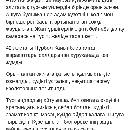
элиталық тұрғын үйлердің бірінде орын алған.
Ашуға булыққан ер адам күзетшіні көлігімен
бірнеше рет басып, артынан оған соққы
жаудырған. Жантүршігерлік оқиға бейнебақылау
камерасына түсіп, желіде тарап кетті.
42 жастағы Нұрбол Қайыпбаев алған
жарақаттары салдарынан ауруханада көз
жұмды.
Орын алған оқиғаға қатысты қылмыстық іс
қозғалды. Күдікті ұсталып, уақытша тергеу
изоляторына тоғытылды.
Тұрғындардың айтуынша, бұл оқиғаға екеуінің
арасындағы кикілжің себеп болған. Күдікті
азамат көлікті масаң күйде айдап қалаға шығуға
тырысқан. Күзетші оған бұл әрекетінің заңғы
қайшы екенін түсіндіруге тырысыпты.