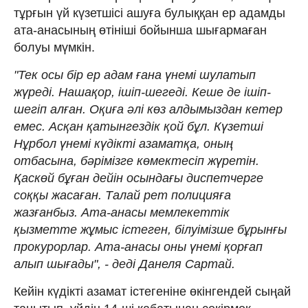
тұрғын үй күзетшісі ашуға булыққан ер адамды
ата-анасының өтініші бойынша шығармаған
болуы мүмкін.
"Тек осы бір ер адам ғана үнемі шулатып
жүреді. Нашақор, ішіп-шегеді. Кеше де ішіп-
шегіп алған. Оқиға әлі көз алдымыздан кетер
емес. Асқан қатынгездік қой бұл. Күзетші
Нұрбол үнемі күдікті азаматқа, оның
отбасына, бәрімізге көмектесіп жүретін.
Қаскөй бұған дейін осындағы диспетчерге
соққы жасаған. Талай рет полицияға
жазғанбыз. Ата-анасы мемлекеттік
қызметте жұмыс істеген, білуімізше бұрынғы
прокурорлар. Ата-анасы оны үнемі қорғап
алып шығады", - деді Данеля Сартай.
Кейін күдікті азамат істегеніне өкінгендей сыңай