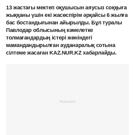
13 жастағы мектеп оқушысын аяусыз соққыға
жыққаны үшін екі жасөспірім әрқайсы 6 жылға
бас бостандығынан айырылды. Бұл туралы
Павлодар облысының кәмелетке
толмағандардың істері жөніндегі
мамандандырылған ауданаралық сотына
сілтеме жасаған KAZ.NUR.KZ хабарлайды.