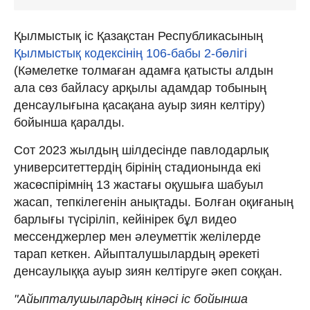
Қылмыстық іс Қазақстан Республикасының
Қылмыстық кодексінің 106-бабы 2-бөлігі
(Кәмелетке толмаған адамға қатысты алдын
ала сөз байласу арқылы адамдар тобының
денсаулығына қасақана ауыр зиян келтіру)
бойынша қаралды.
Сот 2023 жылдың шілдесінде павлодарлық
университеттердің бірінің стадионында екі
жасөспірімнің 13 жастағы оқушыға шабуыл
жасап, тепкілегенін анықтады. Болған оқиғаның
барлығы түсіріліп, кейінірек бұл видео
мессенджерлер мен әлеуметтік желілерде
тарап кеткен. Айыпталушылардың әрекеті
денсаулыққа ауыр зиян келтіруге әкеп соққан.
"Айыпталушылардың кінәсі іс бойынша