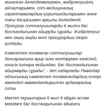
жиналған дәлелдемелермен, жәбірленушінің
айғақтарымен, сот-медициналық
сараптамалардың қорытындыларымен және
тағы басқасымен арқылы дәлелденді.
Прокурор сотталушыларды 6 жылға бас
бостандығынан айыруды сұрады. Жәбірленуші
мен оның заңды өкілі прокурордың пікірін
қолдады.
Кәмелетке толмаған сотталушылар
денсаулығына ауыр зиян келтірумен келіспей,
кінәсін ішінара мойындап, бас бостандығынан
айырмауды сұрады", - деп хабарлады Павлодар
облысының кәмелетке толмағандардың істері
жөніндегі мамандандырылған ауданаралық
соты.
Мектеп оқушыларын 6 жыл 8 айдан астам
мерзімге бас бостандығынан айыруға