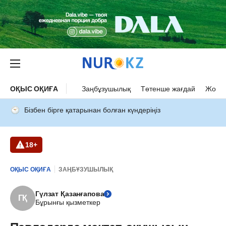
ОҚЫС ОҚИҒА
Заңбұзушылық
Төтенше жағдай
Жол а
Бізбен бірге қатарынан болған күндеріңіз
18+
ОҚЫС ОҚИҒА
ЗАҢБҰЗУШЫЛЫҚ
Гүлзат Қазанғапова
ГҚ
Бұрынғы қызметкер