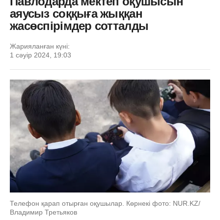
Павлодарда мектеп оқушысын
аяусыз соққыға жыққан
жасөспірімдер сотталды
Жарияланған күні:
1 сәуір 2024, 19:03
Телефон қарап отырған оқушылар. Көрнекі фото: NUR.KZ/
Владимир Третьяков