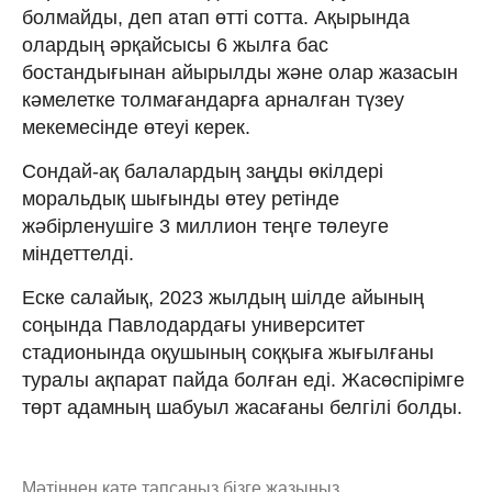
болмайды, деп атап өтті сотта. Ақырында
олардың әрқайсысы 6 жылға бас
бостандығынан айырылды және олар жазасын
кәмелетке толмағандарға арналған түзеу
мекемесінде өтеуі керек.
Сондай-ақ балалардың заңды өкілдері
моральдық шығынды өтеу ретінде
жәбірленушіге 3 миллион теңге төлеуге
міндеттелді.
Еске салайық, 2023 жылдың шілде айының
соңында Павлодардағы университет
стадионында оқушының соққыға жығылғаны
туралы ақпарат пайда болған еді. Жасөспірімге
төрт адамның шабуыл жасағаны белгілі болды.
Мәтіннен қате тапсаңыз,
бізге жазыңыз