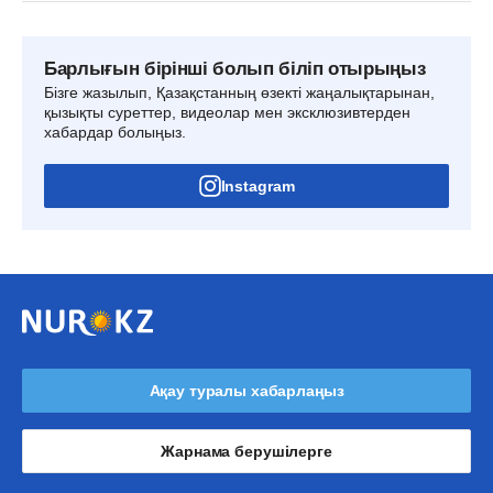
Барлығын бірінші болып біліп отырыңыз
Бізге жазылып, Қазақстанның өзекті жаңалықтарынан,
қызықты суреттер, видеолар мен эксклюзивтерден
хабардар болыңыз.
Instagram
Ақау туралы хабарлаңыз
Жарнама берушілерге