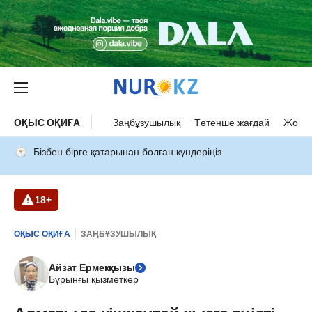
ОҚЫС ОҚИҒА
Заңбұзушылық
Төтенше жағдай
Жол а
Бізбен бірге қатарынан болған күндеріңіз
18+
ОҚЫС ОҚИҒА
ЗАҢБҰЗУШЫЛЫҚ
Айзат Ермекқызы
Бұрынғы қызметкер