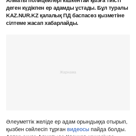
Алматы полицейлері кішкентай қызға тиісті
деген күдікпен ер адамды ұстады. Бұл туралы
KAZ.NUR.KZ қалалық ПД баспасөз қызметіне
сілтеме жасап хабарлайды.
Әлеуметтік желіде ер адам орындыққа отырып,
қызбен сөйлесіп тұрған
видеосы
пайда болды.