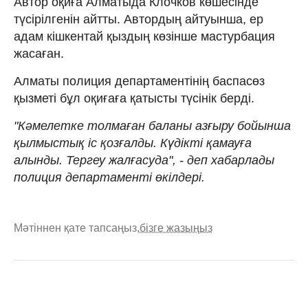
Автор оқиға Алматыда Клочков көшесінде
түсірілгенін айтты. Автордың айтуынша, ер
адам кішкентай қыздың көзінше мастурбация
жасаған.
Алматы полиция департаментінің баспасөз
қызметі бұл оқиғаға қатысты түсінік берді.
"Кәмелетке толмаған баланы азғыру бойынша
қылмыстық іс қозғалды. Күдікті қамауға
алынды. Тергеу жалғасуда", - деп хабарлады
полиция департаменті өкілдері.
Мәтіннен қате тапсаңыз,
бізге жазыңыз