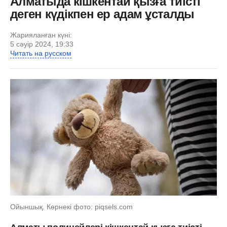
Алматыда кішкентай қызға тиісті
деген күдікпен ер адам ұсталды
Жарияланған күні:
5 сәуір 2024, 19:33
Читать на русском
Ойыншық. Көрнекі фото: piqsels.com