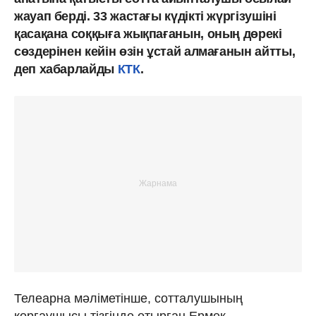
жауап берді. 33 жастағы күдікті жүргізушіні
қасақана соққыға жықпағанын, оның дөрекі
сөздерінен кейін өзін ұстай алмағанын айтты,
деп хабарлайды
КТК
.
Телеарна мәліметінше, сотталушының
қорғаушысы тізгінде отырған Ермек