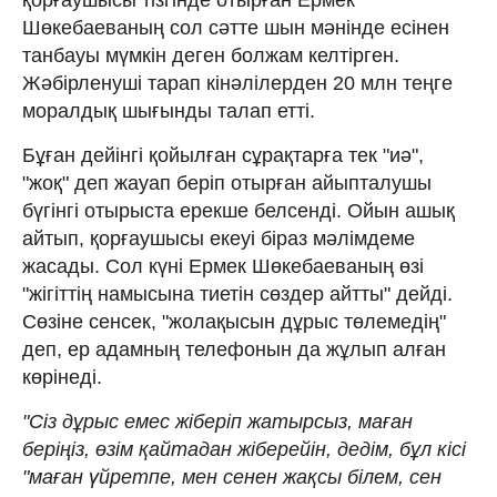
Шөкебаеваның сол сәтте шын мәнінде есінен
танбауы мүмкін деген болжам келтірген.
Жәбірленуші тарап кінәлілерден 20 млн теңге
моралдық шығынды талап етті.
Бұған дейінгі қойылған сұрақтарға тек "иә",
"жоқ" деп жауап беріп отырған айыпталушы
бүгінгі отырыста ерекше белсенді. Ойын ашық
айтып, қорғаушысы екеуі біраз мәлімдеме
жасады. Сол күні Ермек Шөкебаеваның өзі
"жігіттің намысына тиетін сөздер айтты" дейді.
Сөзіне сенсек, "жолақысын дұрыс төлемедің"
деп, ер адамның телефонын да жұлып алған
көрінеді.
"Сіз дұрыс емес жіберіп жатырсыз, маған
беріңіз, өзім қайтадан жіберейін, дедім, бұл кісі
"маған үйретпе, мен сенен жақсы білем, сен