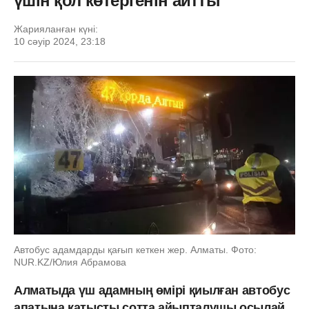
үшін қол көтергенін айтты
Жарияланған күні:
10 сәуір 2024, 23:18
Автобус адамдарды қағып кеткен жер. Алматы. Фото:
NUR.KZ/Юлия Абрамова
Алматыда үш адамның өмірі қиылған автобус
апатына қатысты сотта айыпталушы осылай