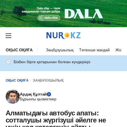
ОҚЫС ОҚИҒА
Заңбұзушылық
Төтенше жағдай
Жол а
Бізбен бірге қатарынан болған күндеріңіз
ОҚЫС ОҚИҒА
ЗАҢБҰЗУШЫЛЫҚ
Ардақ Құлтай
Бұрынғы қызметкер
Алматыдағы автобус апаты:
сотталушы жүргізуші әйелге не