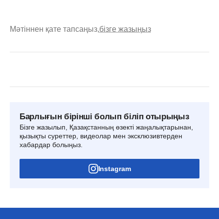
Мәтіннен қате тапсаңыз,
бізге жазыңыз
Барлығын бірінші болып біліп отырыңыз
Бізге жазылып, Қазақстанның өзекті жаңалықтарынан,
қызықты суреттер, видеолар мен эксклюзивтерден
хабардар болыңыз.
Instagram