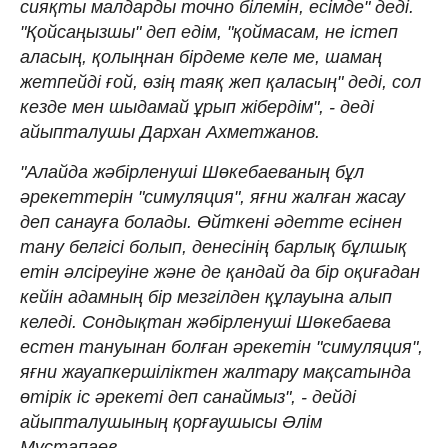
сияқты малдарды точно білемін, есімде" деді.
"Қойсаңызшы" деп едім, "қоймасам, не істеп
аласың, қолыңнан бірдеме келе ме, шамаң
жетпейді ғой, өзің таяқ жеп қаласың" деді, сол
кезде мен шыдамай ұрып жібердім", - деді
айыпталушы Дархан Ахметжанов.
"Алайда жәбірленуші Шөкебаеваның бұл
әрекеттерін "симуляция", яғни жалған жасау
деп санауға болады. Өйткені әдетте есінен
тану белгісі болып, денесінің барлық бұлшық
етін әлсіреуіне және де қандай да бір оқиғадан
кейін адамның бір мезгілден құлауына алып
келеді. Сондықтан жәбірленуші Шөкебаева
естен тануынан болған әрекетін "симуляция",
яғни жауапкершіліктен жалтару мақсатында
өтірік іс әрекеті деп санаймыз", - дейді
айыпталушының қорғаушысы Әлім
Мұстапаев.