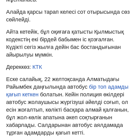
Алайда қарсы тарап келесі сот отырысында сөз
сөйлейді.
Айта кетейік, бұл оқиғаға қатысты Қылмыстық
кодекстің екі бірдей бабымен іс қозғалған.
Күдікті cегіз жылға дейін бас бостандығынан
айырылуы мүмкін.
Дереккөз:
КТК
Еске салайық, 22 желтоқсанда Алматыдағы
Райымбек даңғылында автобус
бір топ адамды
қағып кеткен
болатын. Кейін полиция өкілдері
автобус жолаушысы жүргізуші әйелді соғып, ол
есін жоғалтып, көлікті басқара алмай қалғанын,
бұл жол-көлік апатына әкеп соқтырғанын
хабарлады. Салдарынан автобус аялдамада
тұрған адамдарды қағып кетті.