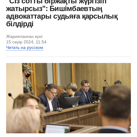
"Сіз сотты біржақты жүргізіп
жатырсыз": Бишімбаевтың
адвокаттары судьяға қарсылық
білдірді
Жарияланған күні:
15 сәуір 2024, 11:54
Читать на русском