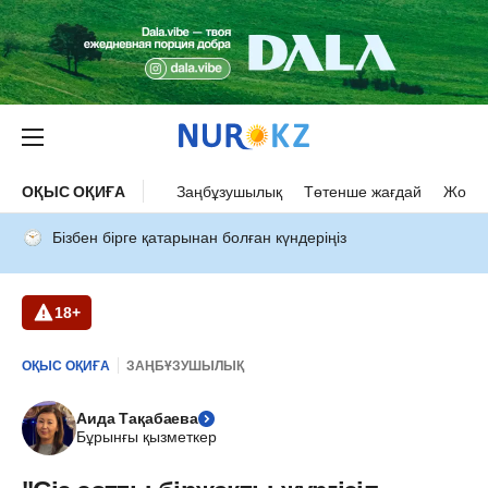
ОҚЫС ОҚИҒА
Заңбұзушылық
Төтенше жағдай
Жол а
Бізбен бірге қатарынан болған күндеріңіз
18+
ОҚЫС ОҚИҒА
ЗАҢБҰЗУШЫЛЫҚ
Аида Тақабаева
Бұрынғы қызметкер