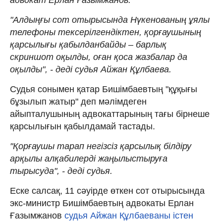
"Алдыңғы сот отырысында Нүкенованың ұялы
телефоны тексерілгендіктен, қорғаушының
қарсылығы қабылданбайды – барлық
скриншот оқылды, оған қоса жазбалар да
оқылды", - деді судья Айжан Құлбаева.
Судья сонымен қатар Бишімбаевтың "құқығы
бұзылып жатыр" деп мәлімдеген
айыпталушының адвокаттарының тағы бірнеше
қарсылығын қабылдамай тастады.
"Қорғаушы тарап негізсіз қарсылық білдіру
арқылы алқабилерді жаңылыстыруға
тырысуда", - деді судья.
Еске салсақ, 11 сәуірде өткен сот отырысында
экс-министр Бишімбаевтың адвокаты Ерлан
Ғазымжанов
судья Айжан Құлбаеваны істен