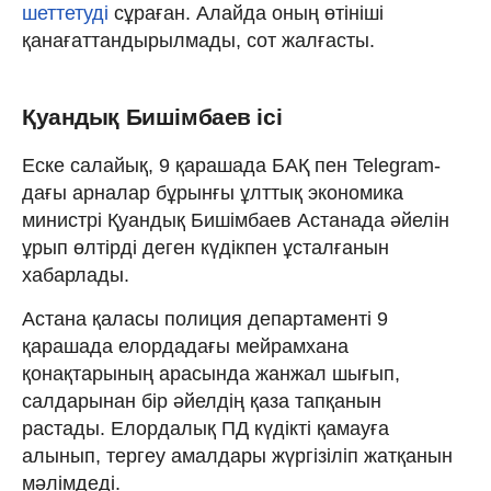
шеттетуді
сұраған. Алайда оның өтініші
қанағаттандырылмады, сот жалғасты.
Қуандық Бишімбаев ісі
Еске салайық, 9 қарашада БАҚ пен Telegram-
дағы арналар бұрынғы ұлттық экономика
министрі Қуандық Бишімбаев Астанада әйелін
ұрып өлтірді деген күдікпен ұсталғанын
хабарлады.
Астана қаласы полиция департаменті 9
қарашада елордадағы мейрамхана
қонақтарының арасында жанжал шығып,
салдарынан бір әйелдің қаза тапқанын
растады. Елордалық ПД күдікті қамауға
алынып, тергеу амалдары жүргізіліп жатқанын
мәлімдеді.