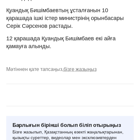
Қуандық Бишімбаевтың ұсталғанын 10
қарашада ішкі істер министрінің орынбасары
Серік Сәрсенов растады.
12 қарашада Қуандық Бишімбаев екі айға
қамауға алынды.
Мәтіннен қате тапсаңыз,
бізге жазыңыз
Барлығын бірінші болып біліп отырыңыз
Бізге жазылып, Қазақстанның өзекті жаңалықтарынан,
қызықты суреттер, видеолар мен эксклюзивтерден