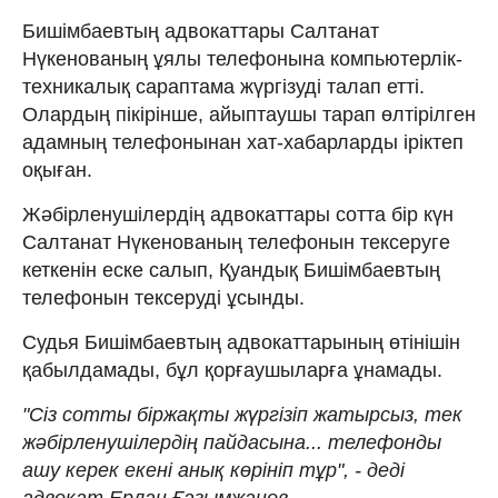
Бишімбаевтың адвокаттары Салтанат
Нүкенованың ұялы телефонына компьютерлік-
техникалық сараптама жүргізуді талап етті.
Олардың пікірінше, айыптаушы тарап өлтірілген
адамның телефонынан хат-хабарларды іріктеп
оқыған.
Жәбірленушілердің адвокаттары сотта бір күн
Салтанат Нүкенованың телефонын тексеруге
кеткенін еске салып, Қуандық Бишімбаевтың
телефонын тексеруді ұсынды.
Судья Бишімбаевтың адвокаттарының өтінішін
қабылдамады, бұл қорғаушыларға ұнамады.
"Сіз сотты біржақты жүргізіп жатырсыз, тек
жәбірленушілердің пайдасына... телефонды
ашу керек екені анық көрініп тұр", - деді
адвокат Ерлан Ғазымжанов.