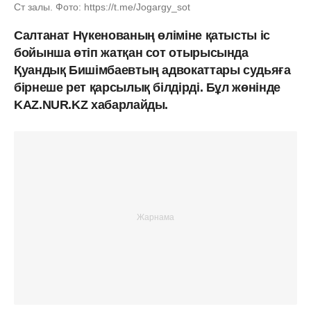
Ст залы. Фото: https://t.me/Jogargy_sot
Салтанат Нүкенованың өліміне қатысты іс
бойынша өтіп жатқан сот отырысында
Қуандық Бишімбаевтың адвокаттары судьяға
бірнеше рет қарсылық білдірді. Бұл жөнінде
KAZ.NUR.KZ хабарлайды.