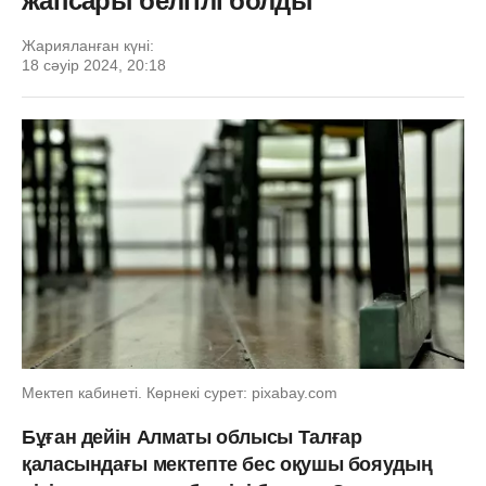
жапсары белгілі болды
Жарияланған күні:
18 сәуір 2024, 20:18
Мектеп кабинеті. Көрнекі сурет: pixabay.com
Бұған дейін Алматы облысы Талғар
қаласындағы мектепте бес оқушы бояудың