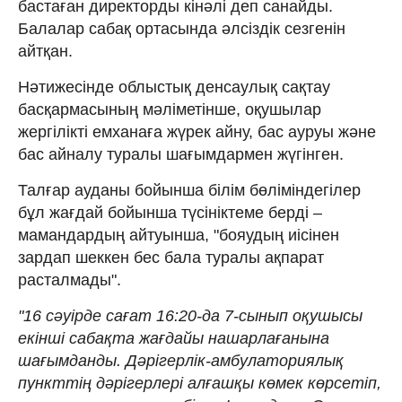
бастаған директорды кінәлі деп санайды.
Балалар сабақ ортасында әлсіздік сезгенін
айтқан.
Нәтижесінде облыстық денсаулық сақтау
басқармасының мәліметінше, оқушылар
жергілікті емханаға жүрек айну, бас ауруы және
бас айналу туралы шағымдармен жүгінген.
Талғар ауданы бойынша білім бөліміндегілер
бұл жағдай бойынша түсініктеме берді –
мамандардың айтуынша, "бояудың иісінен
зардап шеккен бес бала туралы ақпарат
расталмады".
"16 сәуірде сағат 16:20-да 7-сынып оқушысы
екінші сабақта жағдайы нашарлағанына
шағымданды. Дәрігерлік-амбулаториялық
пункттің дәрігерлері алғашқы көмек көрсетіп,