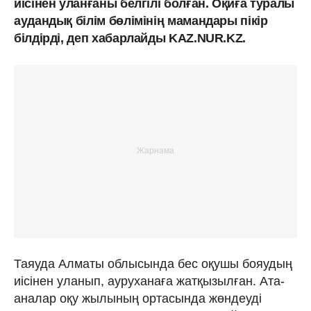
иісінен уланғаны белгілі болған. Оқиға туралы
аудандық білім бөлімінің мамандары пікір
білдірді, деп хабарлайды KAZ.NUR.KZ.
Таяуда Алматы облысында бес оқушы бояудың
иісінен уланып, ауруханаға жатқызылған. Ата-
аналар оқу жылының ортасында жөндеуді