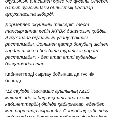
оқушының анасымен бірге Іле ауданы Өтеген
батыр ауылындағы облыстық балалар
ауруханасына жіберді.
Дәрігерлер оқушыны тексеріп, тест
тапсырғаннан кейін ЖРВИ диагнозын қойды.
Ауруханада оқушының улану фактісі
расталмады. Сонымен қатар бояудың иісінен
зардап шеккен бес бала туралы ақпарат
расталмады", - деп атап өтті аудандық
басқармадағылар.
Кабинеттерді сырлау бойынша да түсінік
берілді.
"12 сәуірде Жалғамыс ауылының №15
мектебінде сабақ аяқталғаннан кейін
кабинеттердің бірінде қабырғалар, едендер
мен парталар сырланды. Сондай-ақ қабылдау