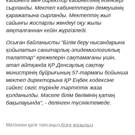
кабинеті мен директор кабинетінің едендері
сырланды. Мектеп кабинеттерін демеушінің
қаражатына сырланды. Мектептің жыл
сайынғы жоспарлы жөндеуі оқу жылы
аяқталғаннан кейін жүргізіледі.
Осыған байланысты "Білім беру нысандарына
қойылатын санитарлық-эпидемиологиялық
талаптар" ережелерін сақтамағаны үшін,
атап айтқанда ҚР Денсаулық сақтау
министрінің бұйрығының 57-тармағы бойынша
мектеп директорына ҚР Еңбек кодексіне
сәйкес сөгіс түрінде тәртіптік жаза
қолданылды. Мәселе білім бөлімінің қатаң
бақылауында", - делінген түсініктемеде.
Мәтіннен қате тапсаңыз,
бізге жазыңыз