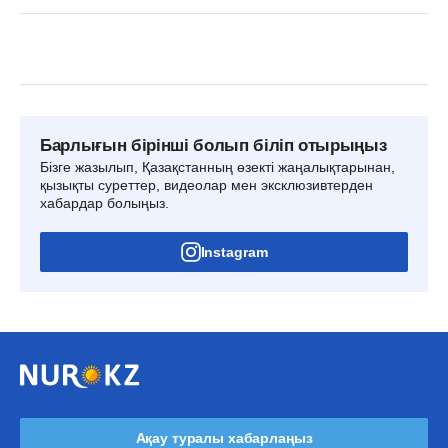
Барлығын бірінші болып біліп отырыңыз
Бізге жазылып, Қазақстанның өзекті жаңалықтарынан,
қызықты суреттер, видеолар мен эксклюзивтерден
хабардар болыңыз.
Instagram
Ақау туралы хабарлаңыз