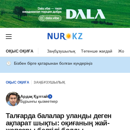
ОҚЫС ОҚИҒА
Заңбұзушылық
Төтенше жағдай
Жол а
Бізбен бірге қатарынан болған күндеріңіз
ОҚЫС ОҚИҒА
ЗАҢБҰЗУШЫЛЫҚ
Ардақ Құлтай
Бұрынғы қызметкер
Талғарда балалар уланды деген
ақпарат шықты: оқиғаның жай-