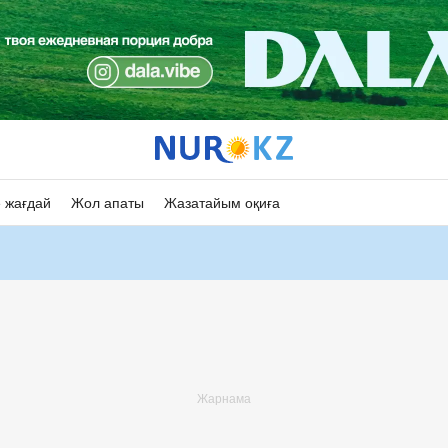
 жағдай
Жол апаты
Жазатайым оқиға