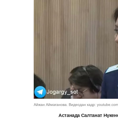
Айжан Аймағанова. Видеодан кадр: youtube.co
Астанада Салтанат Нүкен