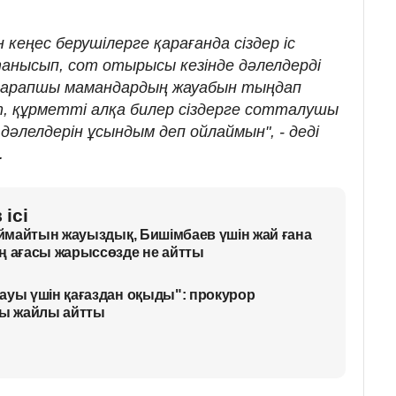
кеңес берушілерге қарағанда сіздер іс
нысып, сот отырысы кезінде дәлелдерді
 сарапшы мамандардың жауабын тыңдап
т, құрметті алқа билер сіздерге сотталушы
дәлелдерін ұсындым деп ойлаймын", - деді
.
ісі
сыймайтын жауыздық, Бишімбаев үшін жай ғана
ң ағасы жарыссөзде не айтты
ауы үшін қағаздан оқыды": прокурор
ы жайлы айтты