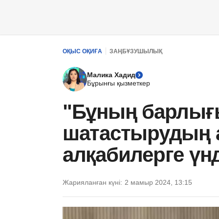
ОҚЫС ОҚИҒА
ЗАҢБҰЗУШЫЛЫҚ
Малика Хадид
Бұрынғы қызметкер
"Бұның барлығы
шатастырудың 
алқабилерге үн
Жарияланған күні:
2 мамыр 2024, 13:15