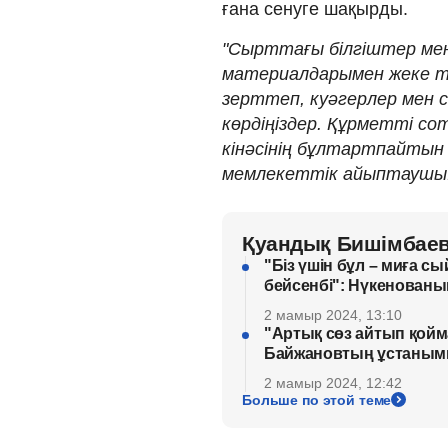
ғана сенуге шақырды.
"Сырттағы білгіштер мен 
материалдарымен жеке та
зерттеп, куәгерлер мен
көрдіңіздер. Құрметті со
кінәсінің бұлтартпайтын 
мемлекеттік айыптаушы
Қуандық Бишімбаев 
"Біз үшін бұл – миға 
бейсенбі": Нүкенованы
2 мамыр 2024, 13:10
"Артық сөз айтып қойм
Байжановтың ұстаным
2 мамыр 2024, 12:42
Больше по этой теме