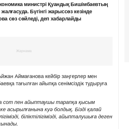
экономика министрі Қуандық Бишімбаевтың
жалғасуда. Бүгінгі жарыссөз кезінде
ва сөз сөйледі, деп хабарлайды
йжан Аймағанова кейбір заңгерлер мен
евқа тағылған айыпқа сенімсіздік тудыруға
а сот пен айыптаушы тарапқа қысым
ке асырылғанына куә болдық. Бізді қалай
гімізді, біліктілігімізді, айыпталушыға деген
сынады.