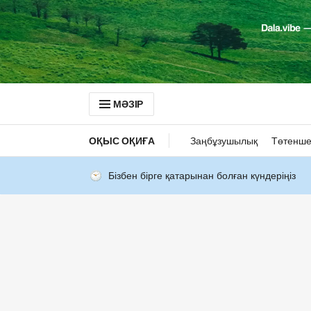
МӘЗІР
ОҚЫС ОҚИҒА
Заңбұзушылық
Төтенше
Бізбен бірге қатарынан болған күндеріңіз