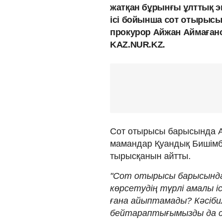
жатқан бұрынғы ұлттық 
ісі бойынша сот отырысы 
прокурор Айжан Аймағано
KAZ.NUR.KZ.
Сот отырысы барысында А
мамандар Қуандық Бишімба
тырысқанын айтты.
"Сот отырысы барысынд
көрсетудің түрлі амалы іс
ғана айыптамады? Кәсібилі
бейтараптығымызды да 