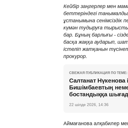
Кейбір заңгерлер мен мам
беттеріндегі танымалд
ұстанымына сенімсіздік 
күмән тудыруға тырысты
бар. Бұның барлығы - сіз
басқа жаққа аударып, ша
істеліп жатқанын түсінет
прокурор.
СВЕЖАЯ ПУБЛИКАЦИЯ ПО ТЕМЕ:
Салтанат Нүкенова 
Бишімбаевтың неме
бостандыққа шыға
22 шілде 2026, 14:36
Аймағанова алқабилер мен 