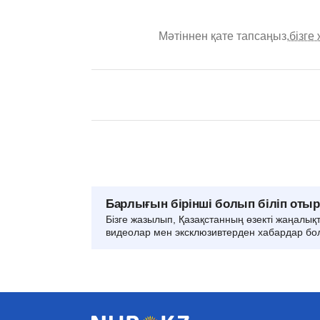
Мәтіннен қате тапсаңыз,
бізге
Барлығын бірінші болып біліп оты
Бізге жазылып, Қазақстанның өзекті жаңалық
видеолар мен эксклюзивтерден хабардар бо