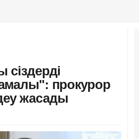
 сіздерді
амалы": прокурор
деу жасады