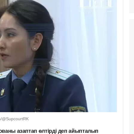
m/@SupcourtRK
ованы азаптап өлтірді деп айыпталып