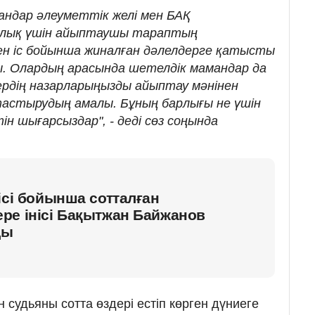
андар әлеуметтік желі мен БАҚ
ылық үшін айыптаушы тараптың
пен іс бойынша жиналған дәлелдерге қатысты
. Олардың арасында шетелдік мамандар да
дердің назарларыңызды айыптау мәнінен
тастырудың амалы. Бұның барлығы не үшін
ін шығарсыздар", - деді сөз соңында
ісі бойынша сотталған
ре інісі Бақытжан Байжанов
ды
судьяны сотта өздері естіп көрген дүниеге