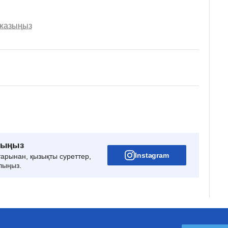
 жазыңыз
рыңыз
Instagram
тарынан, қызықты суреттер,
лыңыз.