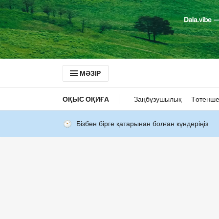
МӘЗІР
ОҚЫС ОҚИҒА
Заңбұзушылық
Төтенше
Бізбен бірге қатарынан болған күндеріңіз