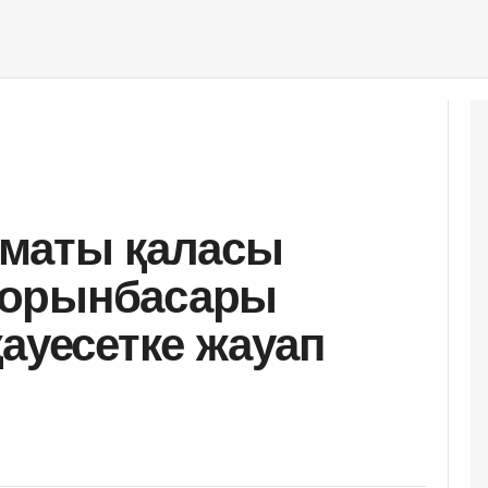
лматы қаласы
 орынбасары
ауесетке жауап