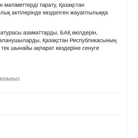
 мәліметтерді тарату, Қазақстан
лық актілерінде көзделген жауаптылыққа
турасы азаматтарды, БАҚ өкілдерін,
йдаланушыларды, Қазақстан Республикасының
 тек шынайы ақпарат көздеріне сенуге
 жазыңыз