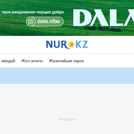
 жағдай
Жол апаты
Жазатайым оқиға