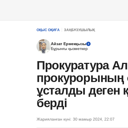
ОҚЫС ОҚИҒА
ЗАҢБҰЗУШЫЛЫҚ
Айзат Ермекқызы
Бұрынғы қызметкер
Прокуратура А
прокурорының
ұсталды деген қ
берді
Жарияланған күні:
30 мамыр 2024, 22:07