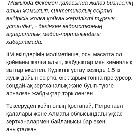
"Мамырда Өскемен қаласында жиһаз бизнесінің
атын жамылып, синтетикалық есірткі
өндірісін жолға қойған жергілікті тұрғын
ұсталды", - делінген ведомствоның
ақпараттық медиа-порталындағы
хабарламада.
ІІМ өкілдерінің мәліметінше, осы масатта ол
қойманы жалға алып, жабдықтар мен химиялық
заттар әкелген. Күдіктіні ұстау кезінде 1,5 кг
жуық дайын есірткі, бір жарым тонна прекурсор,
сондай-ақ зертханалық және буып-түюге
арналған жабдықтар тәркіленген.
Тексеруден кейін оның Қостанай, Петропавл
қалалары және Алматы облысындағы ұқсас
зертханалармен байланысы бар екені
анықталған.