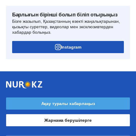
Барлығын бірінші болып біліп отырыңыз
Бізге жазылып, Қазақстанның өзекті жаңалықтарынан,
қызықты суреттер, видеолар мен эксклюзивтерден
хабардар болыңыз.
Instagram
Ақау туралы хабарлаңыз
Жарнама берушілерге