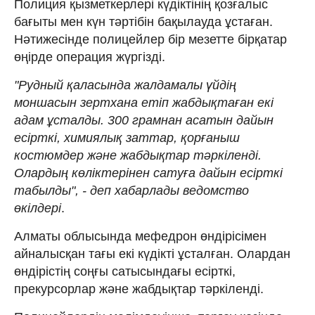
Полиция қызметкерлері күдіктінің қозғалыс
бағыты мен күн тәртібін бақылауда ұстаған.
Нәтижесінде полицейлер бір мезетте бірқатар
өңірде операция жүргізді.
"Рудный қаласында жалдамалы үйдің
моншасын зертхана етіп жабдықтаған екі
адам ұсталды. 300 грамнан асатын дайын
есірткі, химиялық заттар, қорғаныш
костюмдер және жабдықтар тәркіленді.
Олардың көліктерінен сатуға дайын есірткі
табылды", - деп хабарлады ведомство
өкілдері
.
Алматы облысында мефедрон өндірісімен
айналысқан тағы екі күдікті ұсталған. Олардан
өндірістің соңғы сатысындағы есірткі,
прекурсорлар және жабдықтар тәркіленді.