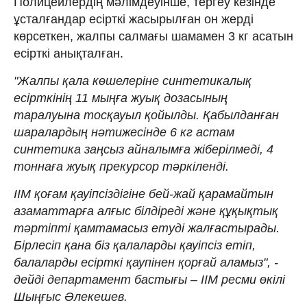
Полицейлердің мәлімдеуінше, тергеу кезінде
ұсталғандар есірткі жасырылған он жерді
көрсеткен, жалпы салмағы шамамен 3 кг асатын
есірткі анықталған.
"Жалпы қала көшелеріне синтетикалық
есірткінің 11 мыңға жуық дозасының
таралуына тосқауыл қойылды. Қабылданған
шаралардың нәтижесінде 6 кг астам
синтетика заңсыз айналымға жіберілмеді, 4
тоннаға жуық прекурсор тәркіленді.
ІІМ қоғам қауіпсіздігіне бей-жай қарамайтын
азаматтарға алғыс білдіреді және құқықтық
тәртіпті қамтамасыз етуді жалғастырады.
Бірлесіп қана біз қалаларды қауіпсіз етіп,
балаларды есірткі қаупінен қорғай аламыз", -
дейді департамент бастығы – ІІМ ресми өкілі
Шыңғыс Әлекешев.