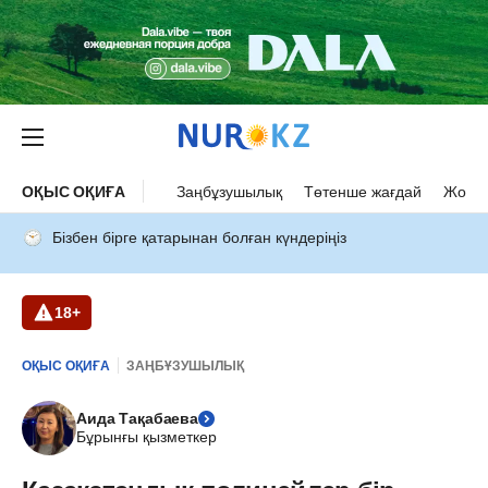
ОҚЫС ОҚИҒА
Заңбұзушылық
Төтенше жағдай
Жол а
Бізбен бірге қатарынан болған күндеріңіз
18+
ОҚЫС ОҚИҒА
ЗАҢБҰЗУШЫЛЫҚ
Аида Тақабаева
Бұрынғы қызметкер