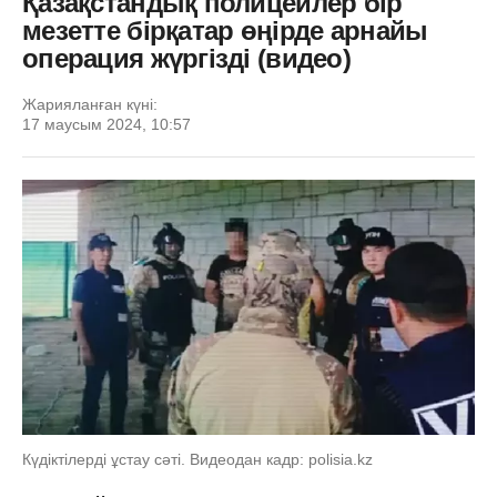
Қазақстандық полицейлер бір
мезетте бірқатар өңірде арнайы
операция жүргізді (видео)
Жарияланған күні:
17 маусым 2024, 10:57
Күдіктілерді ұстау сәті. Видеодан кадр: polisia.kz