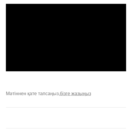
Мәтіннен қате тапсаңыз,
бізге жазыңыз