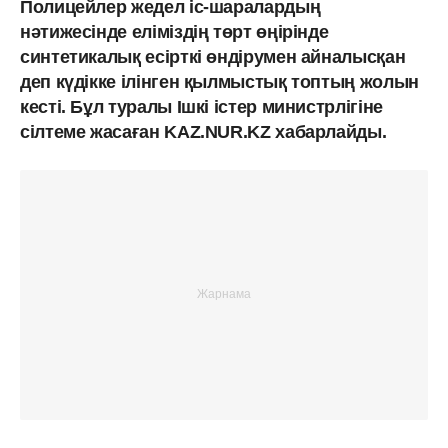
Полицейлер жедел іс-шаралардың
нәтижесінде еліміздің төрт өңірінде
синтетикалық есірткі өндірумен айналысқан
деп күдікке ілінген қылмыстық топтың жолын
кесті. Бұл туралы Ішкі істер министрлігіне
сілтеме жасаған KAZ.NUR.KZ хабарлайды.