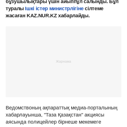
бұзушылықтары үшін айыппұл салынды. Бұл
туралы
Ішкі істер министрлігіне
сілтеме
жасаған KAZ.NUR.KZ хабарлайды.
Ведомствоның ақпараттық медиа-порталының
хабарлауынша, "Таза Қазақстан" акциясы
аясында полицейлер бірнеше мекемеге