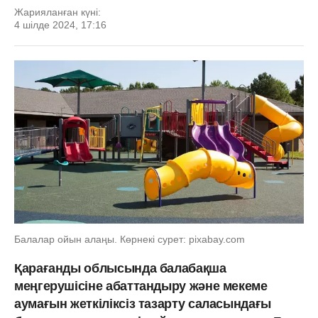
Жарияланған күні:
4 шілде 2024, 17:16
Балалар ойын алаңы. Көрнекі сурет: pixabay.com
Қарағанды ​​облысында балабақша
меңгерушісіне абаттандыру және мекеме
аумағын жеткіліксіз тазарту саласындағы