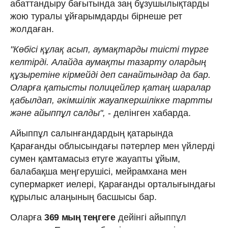
абаттандыру бағытында заң бұзушылықтарды
жою туралы ұйғарымдарды бірнеше рет
жолдаған.
"Көбісі құлақ асып, аумақтарды тиісті түрге
келтірді. Алайда аумақты тазарту олардың
құзыретіне кірмейді деп санайтындар да бар.
Оларға қатысты полицейлер қатаң шаралар
қабылдап, әкімшілік жауапкершілікке тартты
және айыппұл салды",
- делінген хабарда.
Айыппұл салынғандардың қатарында
Қарағанды ​​облысындағы пәтерлер мен үйлерді
сумен қамтамасыз етуге жауапты ұйым,
балабақша меңгерушісі, мейрамхана мен
супермаркет иелері, Қарағанды орталығындағы
құрылыс алаңының басшысы бар.
Оларға
369 мың теңгеге
дейінгі айыппұл