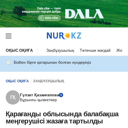
ОҚЫС ОҚИҒА
Заңбұзушылық
Төтенше жағдай
Жол а
Бізбен бірге қатарынан болған күндеріңіз
ОҚЫС ОҚИҒА
ЗАҢБҰЗУШЫЛЫҚ
Гүлзат Қазанғапова
ГҚ
Бұрынғы қызметкер
Қарағанды облысында балабақша
меңгерушісі жазаға тартылды