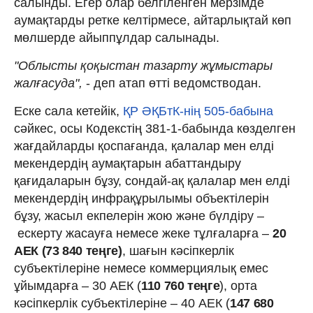
салынды. Егер олар белгіленген мерзімде
аумақтарды ретке келтірмесе, айтарлықтай көп
мөлшерде айыппұлдар салынады.
"Облысты қоқыстан тазарту жұмыстары
жалғасуда",
- деп атап өтті ведомстводан.
Еске сала кетейік,
ҚР ӘҚБтК-нің 505-бабына
сәйкес, осы Кодекстің 381-1-бабында көзделген
жағдайларды қоспағанда, қалалар мен елдi
мекендердiң аумақтарын абаттандыру
қағидаларын бұзу, сондай-ақ қалалар мен елді
мекендердің инфрақұрылымы объектілерін
бұзу, жасыл екпелерін жою және бүлдіру –
ескерту жасауға немесе жеке тұлғаларға –
20
АЕК (73 840 теңге)
, шағын кәсiпкерлiк
субъектiлерiне немесе коммерциялық емес
ұйымдарға – 30 АЕК (
110 760 теңге
), орта
кәсіпкерлік субъектілеріне – 40 АЕК (
147 680