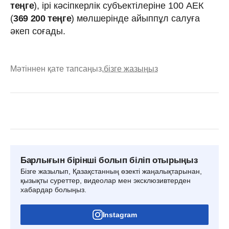
теңге
), ірі кәсіпкерлік субъектілеріне 100 АЕК
(
369 200 теңге
) мөлшерінде айыппұл салуға
әкеп соғады.
Мәтіннен қате тапсаңыз,
бізге жазыңыз
Барлығын бірінші болып біліп отырыңыз
Бізге жазылып, Қазақстанның өзекті жаңалықтарынан,
қызықты суреттер, видеолар мен эксклюзивтерден
хабардар болыңыз.
Instagram