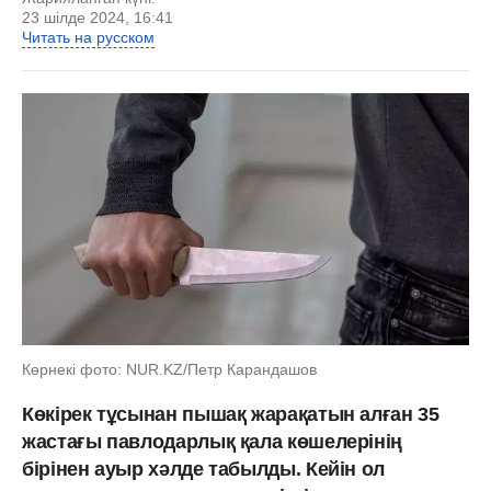
23 шілде 2024, 16:41
Читать на русском
Көрнекі фото: NUR.KZ/Петр Карандашов
Көкірек тұсынан пышақ жарақатын алған 35
жастағы павлодарлық қала көшелерінің
бірінен ауыр хәлде табылды. Кейін ол