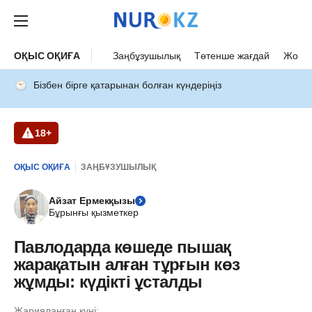
ОҚЫС ОҚИҒА
Заңбұзушылық
Төтенше жағдай
Жол а
Бізбен бірге қатарынан болған күндеріңіз
18+
ОҚЫС ОҚИҒА
ЗАҢБҰЗУШЫЛЫҚ
Айзат Ермекқызы
Бұрынғы қызметкер
Павлодарда көшеде пышақ
жарақатын алған тұрғын көз
жұмды: күдікті ұсталды
Жарияланған күні: