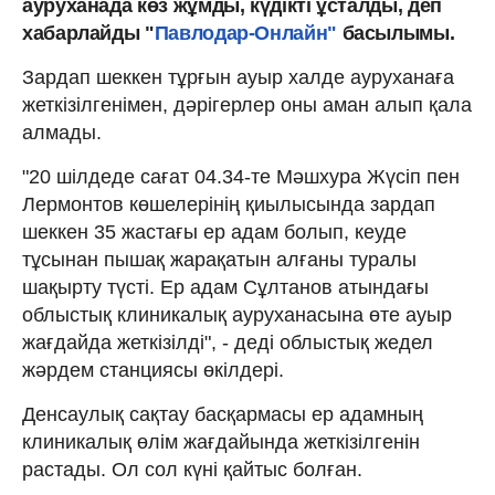
ауруханада көз жұмды, күдікті ұсталды, деп
хабарлайды "
Павлодар-Онлайн"
басылымы.
Зардап шеккен тұрғын ауыр халде ауруханаға
жеткізілгенімен, дәрігерлер оны аман алып қала
алмады.
"20 шілдеде сағат 04.34-те Мәшхура Жүсіп пен
Лермонтов көшелерінің қиылысында зардап
шеккен 35 жастағы ер адам болып, кеуде
тұсынан пышақ жарақатын алғаны туралы
шақырту түсті. Ер адам Сұлтанов атындағы
облыстық клиникалық ауруханасына өте ауыр
жағдайда жеткізілді", - деді облыстық жедел
жәрдем станциясы өкілдері.
Денсаулық сақтау басқармасы ер адамның
клиникалық өлім жағдайында жеткізілгенін
растады. Ол сол күні қайтыс болған.