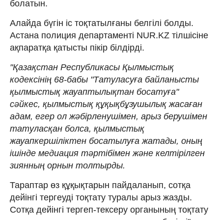
болатын.
Алайда бүгін іс тоқтатылғаны белгілі болды.
Астана полиция департаменті NUR.KZ тілшісіне
ақпаратқа қатысты пікір білдірді.
"Қазақстан Республикасы Қылмыстық
кодексінің 68-бабы "Татуласуға байланысты
қылмыстық жауаптылықтан босатуға"
сәйкес, қылмыстық құқықбұзушылық жасаған
адам, егер ол жәбірленушімен, арыз берушімен
татуласқан болса, қылмыстық
жауапкершіліктен босатылуға жатады, оның
ішінде медиация тәртібімен және келтірілген
зиянның орнын толтырды.
Тараптар өз құқықтарын пайдаланып, сотқа
дейінгі тергеуді тоқтату туралы арыз жазды.
Сотқа дейінгі тергеп-тексеру органының тоқтату