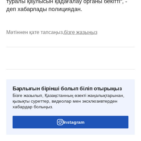
туралы қаулысын қадағалау органы бекітті", -
деп хабарлады полициядан.
Мәтіннен қате тапсаңыз,
бізге жазыңыз
Барлығын бірінші болып біліп отырыңыз
Бізге жазылып, Қазақстанның өзекті жаңалықтарынан,
қызықты суреттер, видеолар мен эксклюзивтерден
хабардар болыңыз.
Instagram