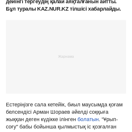
дейінгі тергеудің қалай аяқталғанын айтты.
Бұл туралы KAZ.NUR.KZ тілшісі хабарлайды.
Естеріңізге сала кетейік, биыл маусымда қоғам
белсендісі Арман Шораев әйелді соққыға
жыққан деген күдікке ілінген
болатын
. "Ұрып-
соғу" бабы бойынша қылмыстық іс қозғалған