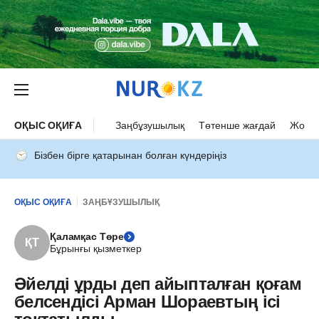
ОҚЫС ОҚИҒА
Заңбұзушылық
Төтенше жағдай
Жол а
Бізбен бірге қатарынан болған күндеріңіз
ОҚЫС ОҚИҒА
ЗАҢБҰЗУШЫЛЫҚ
Қаламқас Төре
ҚТ
Бұрынғы қызметкер
Әйелді ұрды деп айыпталған қоғам
белсендісі Арман Шораевтың ісі