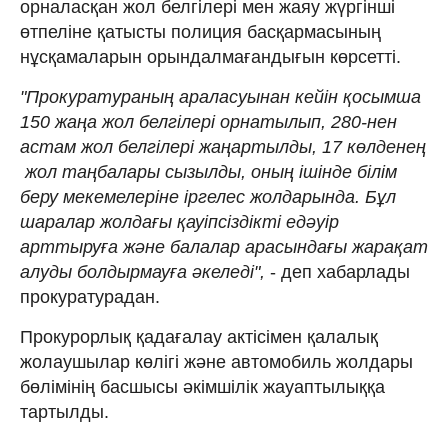
орналасқан жол белгілері мен жаяу жүргінші
өтпеліне қатысты полиция басқармасының
нұсқамаларын орындалмағандығын көрсетті.
"Прокуратураның араласуынан кейін қосымша
150 жаңа жол белгілері орнатылып, 280-нен
астам жол белгілері жаңартылды, 17 көлденең
жол таңбалары сызылды, оның ішінде білім
беру мекемелеріне іргелес жолдарында. Бұл
шаралар жолдағы қауіпсіздікті едәуір
арттыруға және балалар арасындағы жарақат
алуды болдырмауға әкеледі",
- деп хабарлады
прокуратурадан.
Прокурорлық қадағалау актісімен қалалық
жолаушылар көлігі және автомобиль жолдары
бөлімінің басшысы әкімшілік жауаптылыққа
тартылды.