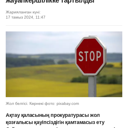
жауапкершілікке тартылды
Жарияланған күні:
17 тамыз 2024, 11:47
Жол белгісі. Көрнекі фото: pixabay.com
Ақтау қаласының прокуратурасы жол
қозғалысы қауіпсіздігін қамтамасыз ету