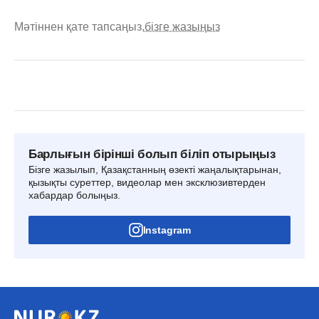
Мәтіннен қате тапсаңыз,
бізге жазыңыз
Барлығын бірінші болып біліп отырыңыз
Бізге жазылып, Қазақстанның өзекті жаңалықтарынан,
қызықты суреттер, видеолар мен эксклюзивтерден
хабардар болыңыз.
Instagram