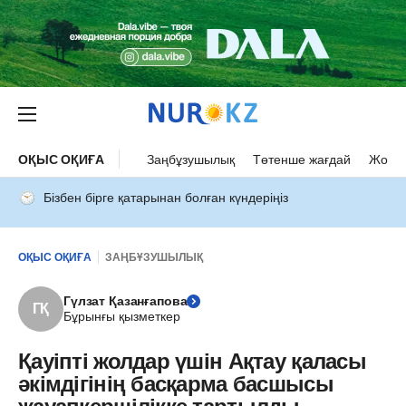
ОҚЫС ОҚИҒА
Заңбұзушылық
Төтенше жағдай
Жол а
Бізбен бірге қатарынан болған күндеріңіз
ОҚЫС ОҚИҒА
ЗАҢБҰЗУШЫЛЫҚ
Гүлзат Қазанғапова
ГҚ
Бұрынғы қызметкер
Қауіпті жолдар үшін Ақтау қаласы
әкімдігінің басқарма басшысы