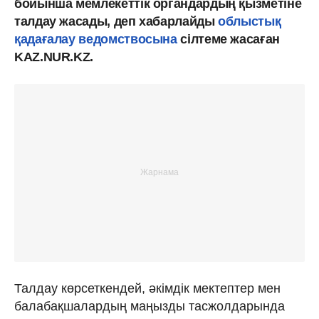
бойынша мемлекеттік органдардың қызметіне
талдау жасады, деп хабарлайды
облыстық
қадағалау ведомствосына
сілтеме жасаған
KAZ.NUR.KZ.
Талдау көрсеткендей, әкімдік мектептер мен
балабақшалардың маңызды тасжолдарында