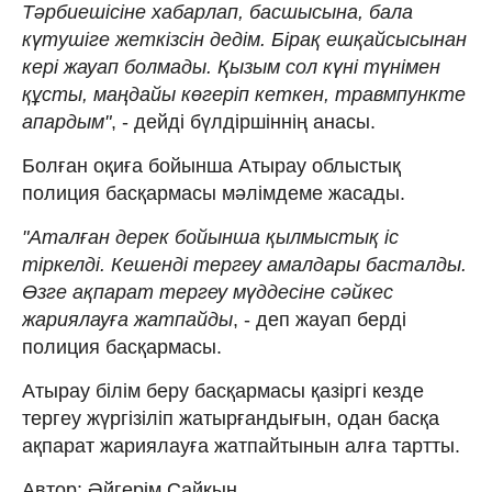
Тәрбиешісіне хабарлап, басшысына, бала
күтушіге жеткізсін дедім. Бірақ ешқайсысынан
кері жауап болмады. Қызым сол күні түнімен
құсты, маңдайы көгеріп кеткен, травмпункте
апардым"
, - дейді бүлдіршіннің анасы.
Болған оқиға бойынша Атырау облыстық
полиция басқармасы мәлімдеме жасады.
"Аталған дерек бойынша қылмыстық іс
тіркелді. Кешенді тергеу амалдары басталды.
Өзге ақпарат тергеу мүддесіне сәйкес
жариялауға жатпайды
, - деп жауап берді
полиция басқармасы.
Атырау білім беру басқармасы қазіргі кезде
тергеу жүргізіліп жатырғандығын, одан басқа
ақпарат жариялауға жатпайтынын алға тартты.
Автор: Әйгерім Сайқын