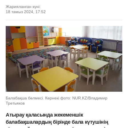
Жарияланған күні:
18 тамыз 2024, 17:52
Балабақша бөлмесі. Көрнекі фото: NUR.KZ/Владимир
Третьяков
Атырау қаласында жекеменшік
балабақшалардың бірінде бала күтушінің