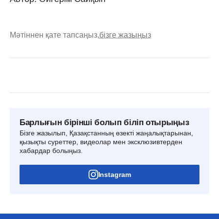
Мәтіннен қате тапсаңыз,
бізге жазыңыз
Барлығын бірінші болып біліп отырыңыз
Бізге жазылып, Қазақстанның өзекті жаңалықтарынан,
қызықты суреттер, видеолар мен эксклюзивтерден
хабардар болыңыз.
Instagram