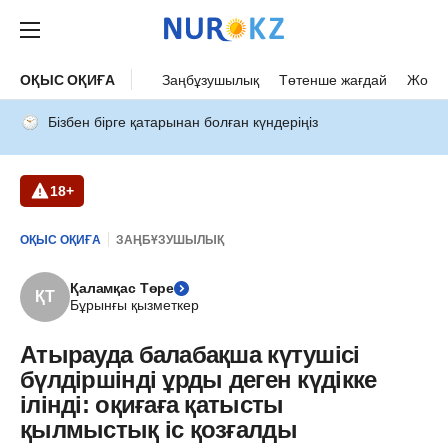
ОҚЫС ОҚИҒА
Заңбұзушылық
Төтенше жағдай
Жол а
Бізбен бірге қатарынан болған күндеріңіз
18+
ОҚЫС ОҚИҒА
ЗАҢБҰЗУШЫЛЫҚ
Қаламқас Төре
ҚТ
Бұрынғы қызметкер
Атырауда балабақша күтушісі
бүлдіршінді ұрды деген күдікке
ілінді: оқиғаға қатысты
қылмыстық іс қозғалды