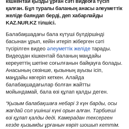
кішкентай қызды ұрған сәті видеоға түсіп
қалған. Бұл туралы баланың анасы әлеуметтік
желіде баяндап берді, деп хабарлайды
KAZ.NUR.KZ тілшісі.
Балабақшадағы бала күтуші бүлдіршінді
басынан ұрып, кейін итеріп жіберген сәті
түсірілген видео
әлеуметтік желіде
тарады.
Видеодан кішкентай баланың маңдайы
кереуеттің шетіне соғылғанын байқауға болады.
Анасының сөзінше, қызының ауызы ісіп,
маңдайы көгеріп кеткен. Алайда
балабақшадағылар болған жайтты
мойындамай, бала өзі құлап қалды деген.
"Қызым балабақшаға небәрі 3 күн барды, осы
жағдай сол үшінші күні орын алған. Тәрбиеші
өзі құлап қалды деді. Камерадан тексерген
кезде қызымды ұрғанын көріп шошып кеттім.