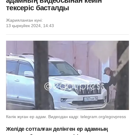
адамның видеосынан кейін
тексеріс басталды
Жарияланған күні:
13 қыркүйек 2024, 14:43
Көлік жуған ер адам. Видеодан кадр: telegram.org/egovpress
Желіде сотталған делінген ер адамның