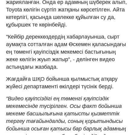
жарияланған. Онда ер адамның шүберек алып,
Toyota көлігін сүртіп жатқаны көрсетілген. Айта
кетерлігі, қасында шелекке құйылған су да,
құбыршек те көрінбейді.
"Кейбір дереккөздердің хабарлауынша, сырт
аумақта сотталған адам Өскемен қаласындағы
ең төменгі қауіпсіздік мекемесі бастығының
жеке көлігін жуып жатыр", - делінген видео
астындағы жазбада.
Жағдайға ШҚО бойынша қылмыстық атқару
жүйесі департаменті өкілдері түсінік берді.
"Видео қауіпсіздігі ең төменгі қауіпсіздік
мекемесінде түсірілген. Осы факт бойынша
мекеме басшылығына қатысты қызметтік
тергеу тағайындалды, соның қорытындысы
бойынша осыған қатысы бар барлық адамның