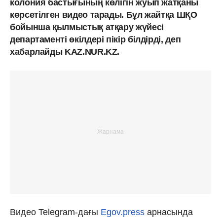
колония бастығының көлігін жуып жатқаны
көрсетілген видео тарады. Бұл жайтқа ШҚО
бойынша қылмыстық атқару жүйесі
департаменті өкілдері пікір білдірді, деп
хабарлайды KAZ.NUR.KZ.
Видео Telegram-дағы
Egov.press
арнасында