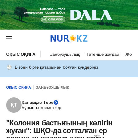
ОҚЫС ОҚИҒА
Заңбұзушылық
Төтенше жағдай
Жол а
Бізбен бірге қатарынан болған күндеріңіз
ОҚЫС ОҚИҒА
ЗАҢБҰЗУШЫЛЫҚ
Қаламқас Төре
ҚТ
Бұрынғы қызметкер
"Колония бастығының көлігін
жуған": ШҚО-да сотталған ер