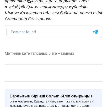
әрекетіне құқықтық баға беріледі", - деп
түсіндірді Қылмыстық-атқару жүйесінің
Шығыс Қазақстан облысы бойынша ресми өкілі
Салтанат Ожықанова.
Мәтіннен қате тапсаңыз,
бізге жазыңыз
Барлығын бірінші болып біліп отырыңыз
Бізге жазылып, Қазақстанның өзекті жаңалықтарынан,
қызықты суреттер, видеолар мен эксклюзивтерден