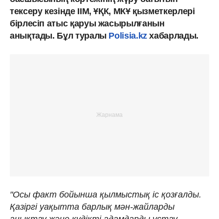
тексеру кезінде ІІМ, ҰҚК, МКҰ қызметкерлері
бірлесіп атыс қаруы жасырылғанын
анықтады. Бұл туралы
Polisia.kz
хабарлады.
"Осы факт бойынша қылмыстық іс қозғалды.
Қазіргі уақытта барлық мән-жайларды
анықтау және күдікті адамдарды ұстау