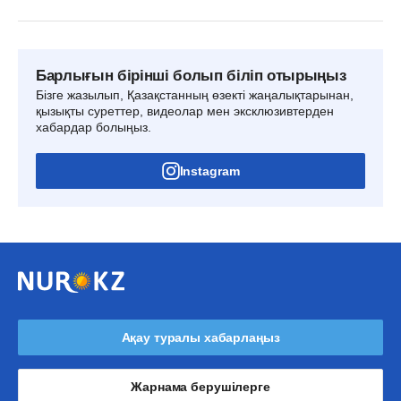
Барлығын бірінші болып біліп отырыңыз
Бізге жазылып, Қазақстанның өзекті жаңалықтарынан,
қызықты суреттер, видеолар мен эксклюзивтерден
хабардар болыңыз.
Instagram
Ақау туралы хабарлаңыз
Жарнама берушілерге