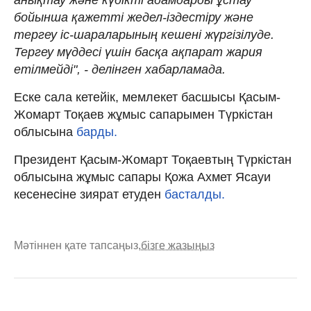
бойынша қажетті жедел-іздестіру және
тергеу іс-шараларының кешені жүргізілуде.
Тергеу мүддесі үшін басқа ақпарат жария
етілмейді", - делінген хабарламада.
Еске сала кетейік, мемлекет басшысы Қасым-
Жомарт Тоқаев жұмыс сапарымен Түркістан
облысына
барды.
Президент Қасым-Жомарт Тоқаевтың Түркістан
облысына жұмыс сапары Қожа Ахмет Ясауи
кесенесіне зиярат етуден
басталды.
Мәтіннен қате тапсаңыз,
бізге жазыңыз