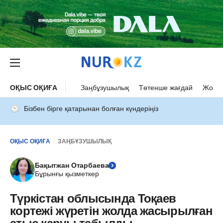
ОҚЫС ОҚИҒА
Заңбұзушылық
Төтенше жағдай
Жол а
Бізбен бірге қатарынан болған күндеріңіз
ОҚЫС ОҚИҒА
ЗАҢБҰЗУШЫЛЫҚ
Бақытжан Отарбаева
Бұрынғы қызметкер
Түркістан облысында Тоқаев
кортежі жүретін жолда жасырылған