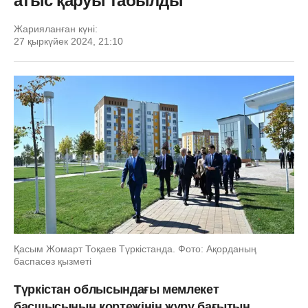
атыс қаруы табылды
Жарияланған күні:
27 қыркүйек 2024, 21:10
Қасым Жомарт Тоқаев Түркістанда. Фото: Ақорданың
баспасөз қызметі
Түркістан облысындағы мемлекет
басшысының кортежінің жүру бағытын