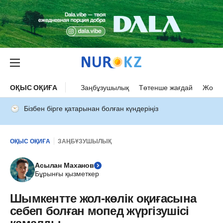
ОҚЫС ОҚИҒА
Заңбұзушылық
Төтенше жағдай
Жол а
Бізбен бірге қатарынан болған күндеріңіз
ОҚЫС ОҚИҒА
ЗАҢБҰЗУШЫЛЫҚ
Асылан Маханов
Бұрынғы қызметкер
Шымкентте жол-көлік оқиғасына
себеп болған мопед жүргізушісі