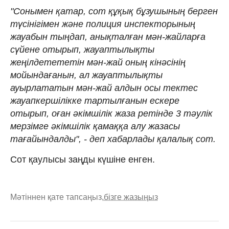
"Сонымен қатар, сот құқық бұзушының берген
түсінігімен және полиция инспекторының
жауабын тыңдап, анықталған мән-жайларға
сүйене отырып, жауаптылықты
жеңілдетететін мән-жай оның кінәсінің
мойындағанын, ал жауаптылықты
ауырлататын мән-жай алдын осы тектес
жауапкершілікке тартылғанын ескере
отырып, оған әкімшілік жаза ретінде 3 тәулік
мерзімге әкімшілік қамаққа алу жазасы
тағайындалды", - деп хабарлады қалалық сот.
Сот қаулысы заңды күшіне енген.
Мәтіннен қате тапсаңыз,
бізге жазыңыз