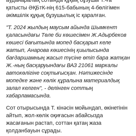
қатысты ӘҚБтК-нің 615-бабының 4-бөлігімен
әкімшілік құқық бұзушылық іс қаралған.
"Т. 2024 жылдың маусым айында Шымкент
қаласындағы Төле би көшесімен Ж.Адырбеков
көшесі бағытында мопед басқарып келе
жатып, Анарова көшесінің қиылысында
бағдаршамның жасыл түсіне өтіп бара жатқан
Ж.-ның басқаруындағы ВАЗ 21061 маркалы
автокөлігіне соқтығысқан. Нәтижесінде
мопедке және көлік құралына материалдық
залал келген", - делінген соттың
хабарламасында.
Сот отырысында Т. кінәсін мойындап, өкінетінін
айтып, жол-көлік оқиғасын абайсызда
жасағанын растап, соттан қатаң жаза
қолданбауын сұрады.