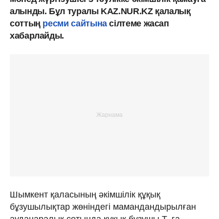
алынды. Бұл туралы KAZ.NUR.KZ қалалық
соттың
ресми сайтына
сілтеме жасап
хабарлайды.
Шымкент қаласының әкімшілік құқық
бұзушылықтар жөніндегі мамандандырылған
ауданаралық сотында құқық бұзушы Т.-ға