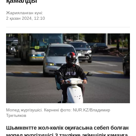
қамалды
Жарияланған күні:
2 қазан 2024, 12:10
Мопед жүргізушісі. Көрнекі фото: NUR.KZ/Владимир
Третьяков
Шымкентте жол-көлік оқиғасына себеп болған
мопед жүргізушісі 3 тәулікке әкімшілік қамауға