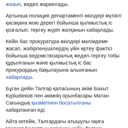
жазып
, видео жариялады.
Артынша полиция департаменті өкілдері мүлікті
қасақана жою дерегі бойынша қылмыстық іс
қозғалып, тергеу жүріп жатқанын хабарлады.
Кейін бас прокуратура өкілдері мәлімдеме
жасап, жәбірленушілердің үйін өртеу фактісі
бойынша ведомствоаралық жедел-тергеу тобы
құрылғанын және қылмыстық iс бас
прокурордың бақылауына алынғанын
хабарлады
.
Бұған дейін Талғар қаласының әкімі Бахыт
Күрішбеков пен әкімнің орынбасары Матан
Сағындық
қызметінен босатылғаны
хабарланған еді.
Айта кетейік, Талғардағы атышулы оқиға