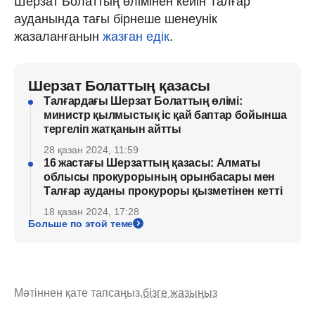
Шерзат Болаттың өлімінен кейін Талғар
ауданында тағы бірнеше шенеунік
жазаланғанын
жазған едік
.
Шерзат Болаттың қазасы
Талғардағы Шерзат Болаттың өлімі:
министр қылмыстық іс қай баптар бойынша
тергеліп жатқанын айтты
28 қазан 2024, 11:59
16 жастағы Шерзаттың қазасы: Алматы
облысы прокурорының орынбасары мен
Талғар ауданы прокуроры қызметінен кетті
18 қазан 2024, 17:28
Больше по этой теме
Мәтіннен қате тапсаңыз,
бізге жазыңыз