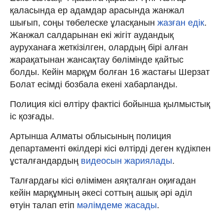
қаласында ер адамдар арасында жанжал
шығып, соңы төбелеске ұласқанын
жазған едік
.
Жанжал салдарынан екі жігіт аудандық
ауруханаға жеткізілген, олардың бірі алған
жарақатынан жансақтау бөлімінде қайтыс
болды. Кейін марқұм болған 16 жастағы Шерзат
Болат есімді бозбала екені хабарланды.
Полиция кісі өлтіру фактісі бойынша қылмыстық
іс қозғады.
Артынша Алматы облысының полиция
департаменті өкілдері кісі өлтірді деген күдікпен
ұсталғандардың
видеосын жариялады
.
Талғардағы кісі өлімімен аяқталған оқиғадан
кейін марқұмның әкесі соттың ашық әрі әділ
өтуін талап етіп
мәлімдеме жасады
.