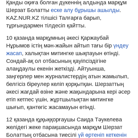
Қанды оқиға болған дүкеннің алдында марқұм
Шерзат Болатты
еске алу бұрышы ашылды
.
KAZ.NUR.KZ тілшісі Талғарға барып,
тұрғындармен тілдесіп қайтты.
10 қазанда марқұмның әкесі Қаржаубай
Нұрымов істің мән-жайын айтып тағы бір
үндеу
жасап
, халықтан митингке шықпауын өтінді.
Сондай-ақ ол отбасының қауіпсіздігіне
алаңдаулы екенін жеткізді. Айтуынша,
заңгерлер мен журналистердің атын жамылып,
белгісіз біреулер келіп қорқытқан. Шерзаттың
әкесі жағдай өзіне және жақындарына кері әсер
етіп кетпес үшін, жұртшылықтан митингке
шығып, қантөгіс жасамауын өтінді.
12 қазанда құқыққорғаушы Саида Тәукелева
желідегі жеке парақшасында марқұм Шерзат
Болаттың отбасына тиесілі
үй өртеніп кеткенін