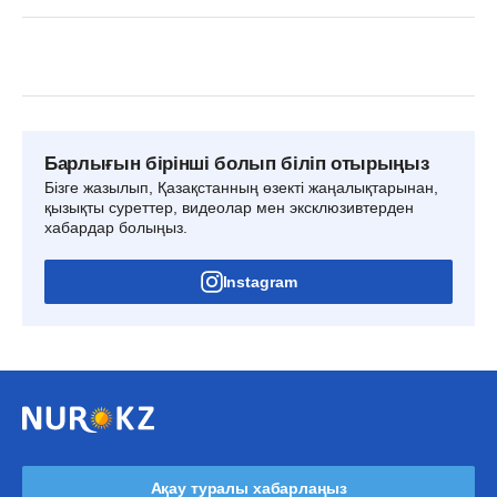
Барлығын бірінші болып біліп отырыңыз
Бізге жазылып, Қазақстанның өзекті жаңалықтарынан,
қызықты суреттер, видеолар мен эксклюзивтерден
хабардар болыңыз.
Instagram
Ақау туралы хабарлаңыз