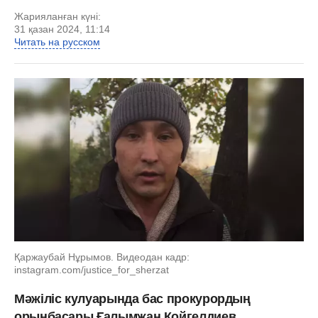
Жарияланған күні:
31 қазан 2024, 11:14
Читать на русском
Қаржаубай Нұрымов. Видеодан кадр:
instagram.com/justice_for_sherzat
Мәжіліс кулуарында бас прокурордың
орынбасары Ғалымжан Қойгелдиев