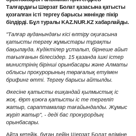
Талғардағы Шерзат Болат қазасына қатысты
қозғалған істі тергеу барысы жөнінде пікір
білдірді. Бұл туралы KAZ.NUR.KZ хабарлайды.
"Талғар ауданындағы кісі өлтіру оқиғасына
қатысты тергеу жұмыстары тұрақты
бақылауда. Күдіктілер ұсталып, бірнеше айып
тағылғанын білесіздер. 15 қазанда ішкі істер
министрінің бірінші орынбасары және Алматы
облысы прокурорының төрағалық етуімен
брифинг өтті. Тергеу барысы айтылды.
Әкесіне қатысты ешқандай қылмыстық іс
жоқ. Өрт қоюға қатысты іс те тергеліп
жатыр, сараптамалар тағайындалды. Жұмыс
жүріп жатыр", - деді бас прокурордың
орынбасары.
Айта кетейік, бұған дейін Шерзат Болат өліміне