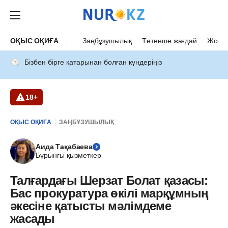
ОҚЫС ОҚИҒА
Заңбұзушылық
Төтенше жағдай
Жол а
Бізбен бірге қатарынан болған күндеріңіз
18+
ОҚЫС ОҚИҒА
ЗАҢБҰЗУШЫЛЫҚ
Аида Тақабаева
Бұрынғы қызметкер
Талғардағы Шерзат Болат қазасы:
Бас прокуратура өкілі марқұмның
әкесіне қатысты мәлімдеме
жасады