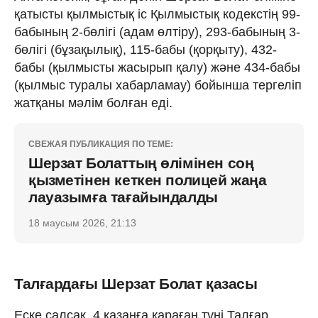
қатысты қылмыстық іс Қылмыстық кодекстің 99-
бабының 2-бөлігі (адам өлтіру), 293-бабының 3-
бөлігі (бұзақылық), 115-бабы (қорқыту), 432-
бабы (қылмысты жасырып қалу) және 434-бабы
(қылмыс туралы хабарламау) бойынша тергеліп
жатқаны мәлім болған еді.
СВЕЖАЯ ПУБЛИКАЦИЯ ПО ТЕМЕ:
Шерзат Болаттың өлімінен соң
қызметінен кеткен полицей жаңа
лауазымға тағайындалды
18 маусым 2026, 21:13
Талғардағы Шерзат Болат қазасы
Еске салсақ, 4 қазанға қараған түні Талғар