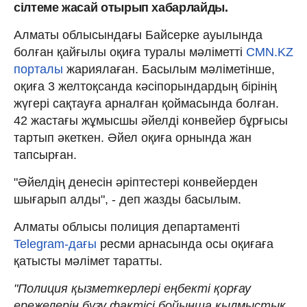
сілтеме жасай отырып хабарлайды.
Алматы облысындағы Байсерке ауылында
болған қайғылы оқиға туралы мәліметті
CMN.KZ
порталы
жариялаған. Басылым мәліметінше,
оқиға 3 желтоқсанда кәсіпорындардың бірінің
жүгері сақтауға арналған қоймасында болған.
42 жастағы жұмысшы әйелді конвейер бұрғысы
тартып әкеткен. Әйел оқиға орнында жан
тапсырған.
"Әйелдің денесін әріптестері конвейерден
шығарып алды", - деп жазды басылым.
Алматы облысы полиция департаменті
Telegram-дағы
ресми арнасында осы оқиғаға
қатысты мәлімет таратты.
"Полиция қызметкерлері еңбекті қорғау
ережелерін бұзу фактісі бойынша қылмыстық