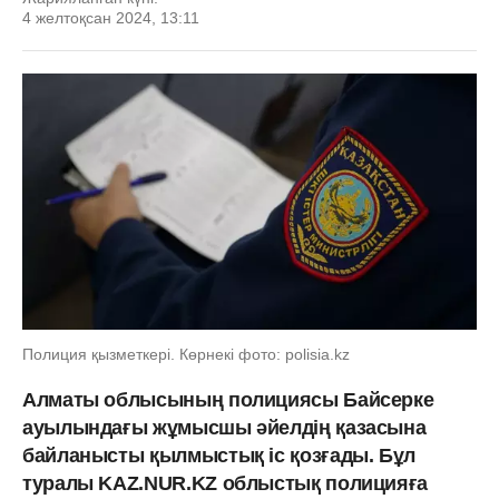
4 желтоқсан 2024, 13:11
Полиция қызметкері. Көрнекі фото: polisia.kz
Алматы облысының полициясы Байсерке
ауылындағы жұмысшы әйелдің қазасына
байланысты қылмыстық іс қозғады. Бұл
туралы KAZ.NUR.KZ облыстық полицияға