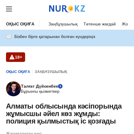
ОҚЫС ОҚИҒА
Заңбұзушылық
Төтенше жағдай
Жол а
Бізбен бірге қатарынан болған күндеріңіз
18+
ОҚЫС ОҚИҒА
ЗАҢБҰЗУШЫЛЫҚ
Талғат Дүйсенбек
Бұрынғы қызметкер
Алматы облысында кәсіпорында
жұмысшы әйел көз жұмды:
полиция қылмыстық іс қозғады
Жарияланған күні: