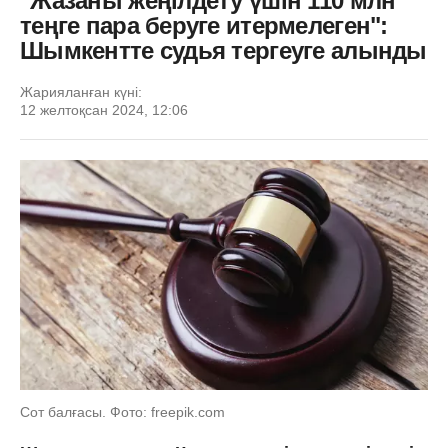
"Жазаны жеңілдету үшін 110 млн
теңге пара беруге итермелеген":
Шымкентте судья тергеуге алынды
Жарияланған күні:
12 желтоқсан 2024, 12:06
Сот балғасы. Фото: freepik.com