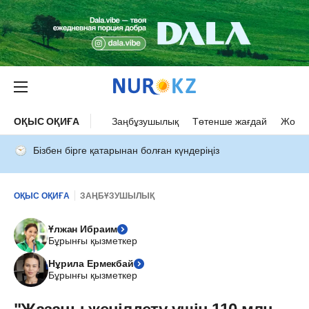
ОҚЫС ОҚИҒА
Заңбұзушылық
Төтенше жағдай
Жол а
Бізбен бірге қатарынан болған күндеріңіз
ОҚЫС ОҚИҒА
ЗАҢБҰЗУШЫЛЫҚ
Ұлжан Ибраим
Бұрынғы қызметкер
Нұрила Ермекбай
Бұрынғы қызметкер