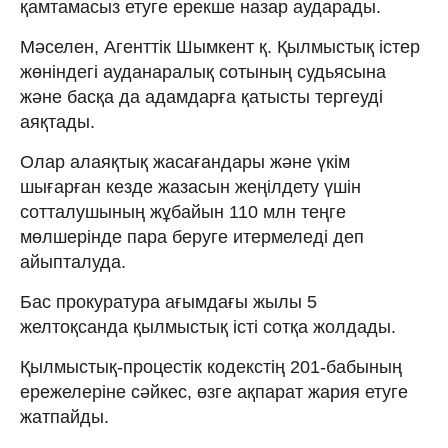
қамтамасыз етуге ерекше назар аударады.
Мәселен, Агенттік Шымкент қ. Қылмыстық істер
жөніндегі ауданаралық сотының судьясына
және басқа да адамдарға қатысты тергеуді
аяқтады.
Олар алаяқтық жасағандары және үкім
шығарған кезде жазасын жеңілдету үшін
сотталушының жұбайын 110 млн теңге
мөлшерінде пара беруге итермеледі деп
айыпталуда.
Бас прокуратура ағымдағы жылы 5
желтоқсанда қылмыстық істі сотқа жолдады.
Қылмыстық-процестік кодекстің 201-бабының
ережелеріне сәйкес, өзге ақпарат жария етуге
жатпайды.