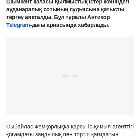
Шымкент қаласы Қылмыстық істер жөніндегі
ауданаралық сотының судьясына қатысты
тергеу аяқталды. Бұл туралы Антикор
Telegram
-дағы арнасында хабарлады.
Сыбайлас жемқорлыққа қарсы іс-қимыл агенттігі
қоғамдағы заңдылық пен тәртіп қағидатын