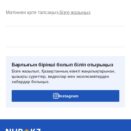
Мәтіннен қате тапсаңыз,
бізге жазыңыз
Барлығын бірінші болып біліп отырыңыз
Бізге жазылып, Қазақстанның өзекті жаңалықтарынан,
қызықты суреттер, видеолар мен эксклюзивтерден
хабардар болыңыз.
Instagram