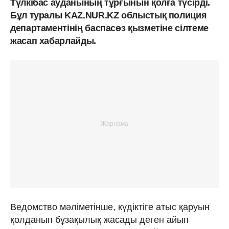
Түлкібас ауданының тұрғынын қолға түсірді.
Бұл туралы KAZ.NUR.KZ облыстық полиция
департаментінің баспасөз қызметіне сілтеме
жасап хабарлайды.
Ведомство мәліметінше, күдіктіге атыс қаруын
қолданып бұзақылық жасады деген айып