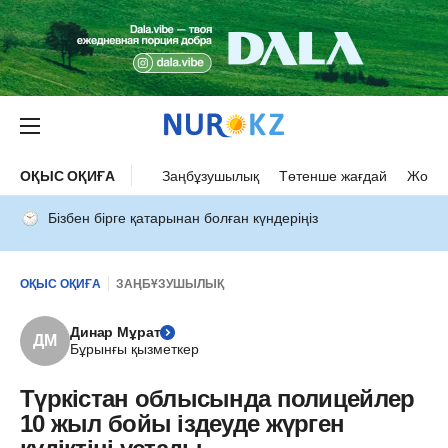
ОҚЫС ОҚИҒА
Заңбұзушылық
Төтенше жағдай
Жол а
Бізбен бірге қатарынан болған күндеріңіз
ОҚЫС ОҚИҒА
ЗАҢБҰЗУШЫЛЫҚ
Динар Мұрат
ДМ
Бұрынғы қызметкер
Түркістан облысында полицейлер
10 жыл бойы іздеуде жүрген