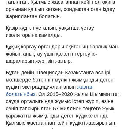
тағылған. Қылмыс жасағаннан кейін ол оқиға
орнынан қашып кеткен, сондықтан оған іздеу
жарияланған болатын.
Қазір күдікті ұсталып, уақытша ұстау
изоляторына қамалды.
Құқық қорғау органдары оқиғаның барлық мән-
жайын анықтау үшін қажетті тергеу іс-
шараларын жүргізіп жатыр.
Бұған дейін Швециядан Қазақстанға аса ірі
мөлшерде бөтеннің мүлкін жымқырды деген
күдікті экстрадицияланғанын
жазған
болатынбыз
. Ол 2015–2020 жылы Шымкенттегі
сауда орталығында жұмыс істеп жүріп, өзіне
сеніп тапсырылған 57 миллион теңгеге жуық
қаражатты жымқырды деген күдікке ілінді.
Қылмыс жасағаннан кейін күдікті жасырынып,