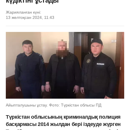
күдіктіні ұстады
Жарияланған күні:
13 желтоқсан 2024, 11:43
Айыпталушыны ұстау. Фото: Түркістан облысы ПД
Түркістан облысының криминалдық полиция
басқармасы 2014 жылдан бері іздеуде жүрген