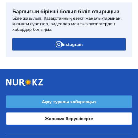
Барлығын бірінші болып біліп отырыңыз
Бізге жазылып, Қазақстанның өзекті жаңалықтарынан,
қызықты суреттер, видеолар мен эксклюзивтерден
хабардар болыңыз.
Instagram
Ақау туралы хабарлаңыз
Жарнама берушілерге