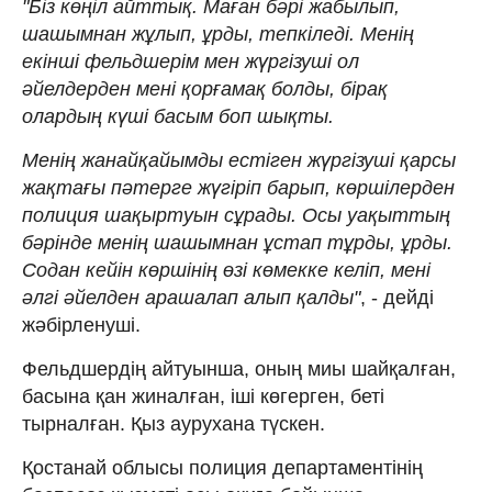
"Біз көңіл айттық. Маған бәрі жабылып,
шашымнан жұлып, ұрды, тепкіледі. Менің
екінші фельдшерім мен жүргізуші ол
әйелдерден мені қорғамақ болды, бірақ
олардың күші басым боп шықты.
Менің жанайқайымды естіген жүргізуші қарсы
жақтағы пәтерге жүгіріп барып, көршілерден
полиция шақыртуын сұрады. Осы уақыттың
бәрінде менің шашымнан ұстап тұрды, ұрды.
Содан кейін көршінің өзі көмекке келіп, мені
әлгі әйелден арашалап алып қалды"
, - дейді
жәбірленуші.
Фельдшердің айтуынша, оның миы шайқалған,
басына қан жиналған, іші көгерген, беті
тырналған. Қыз аурухана түскен.
Қостанай облысы полиция департаментінің