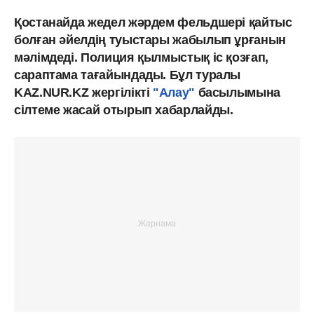
Қостанайда жедел жәрдем фельдшері қайтыс
болған әйелдің туыстары жабылып ұрғанын
мәлімдеді. Полиция қылмыстық іс қозғап,
сараптама тағайындады. Бұл туралы
KAZ.NUR.KZ жергілікті
"Алау"
басылымына
сілтеме жасай отырып хабарлайды.