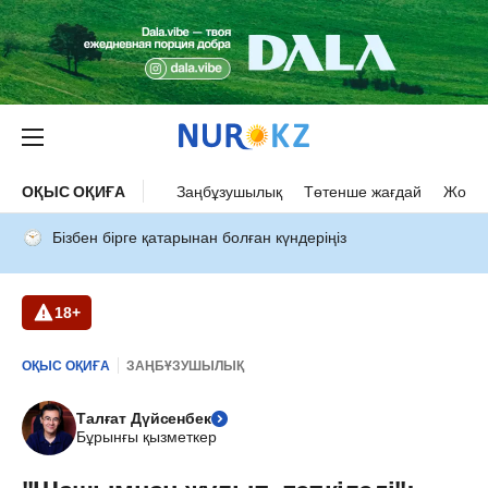
ОҚЫС ОҚИҒА
Заңбұзушылық
Төтенше жағдай
Жол а
Бізбен бірге қатарынан болған күндеріңіз
18+
ОҚЫС ОҚИҒА
ЗАҢБҰЗУШЫЛЫҚ
Талғат Дүйсенбек
Бұрынғы қызметкер