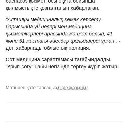
баспасөз қызметі осы оқиға бойынша
қылмыстық іс қозғалғанын хабарлаған.
"Алғашқы медициналық көмек көрсету
барысында үй иелері мен медицина
қызметкерлері арасында жанжал болып, 41
және 51 жастағы әйелдер фельдшерді ұрған"
, -
деп хабарлады облыстық полиция.
Сот-медицина сараптамасы тағайындалды.
"Ұрып-соғу" бабы негізінде тергеу жүріп жатыр.
Мәтіннен қате тапсаңыз,
бізге жазыңыз