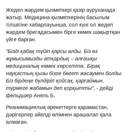
Жедел жәрдем қызметкері қазір ауруханада
жатыр. Медицина қызметкерінің басылым
тілшісіне хабарлауынша, сол күні ол жедел
жәрдем бригадасымен бірге көмек шақыртқан
үйге барған.
"Бізді қабақ түйіп қарсы алды. Біз өз
жұмысымызды атқардық – алғашқы
медициналық көмек көрсеттік. Бірақ
науқастың қызы бізге бөгет жасаумен болды.
Біз бірдеңе бүлдіріп қойсақ, қарғаймын,
түрмеге жабамын деп қорқытты"
, - дейді
фельдшер Анель Б.
Реанимациялық әрекеттерге қарамастан,
дәрігерлер әйелді өлімнен арашалап қала
алмаған.