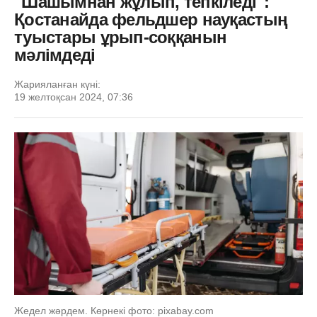
"Шашымнан жұлып, тепкіледі":
Қостанайда фельдшер науқастың
туыстары ұрып-соққанын
мәлімдеді
Жарияланған күні:
19 желтоқсан 2024, 07:36
Жедел жәрдем. Көрнекі фото: pixabay.com