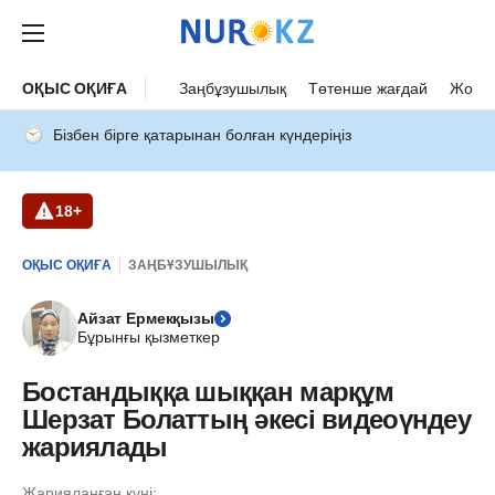
ОҚЫС ОҚИҒА
Заңбұзушылық
Төтенше жағдай
Жол а
Бізбен бірге қатарынан болған күндеріңіз
18+
ОҚЫС ОҚИҒА
ЗАҢБҰЗУШЫЛЫҚ
Айзат Ермекқызы
Бұрынғы қызметкер
Бостандыққа шыққан марқұм
Шерзат Болаттың әкесі видеоүндеу
жариялады
Жарияланған күні: