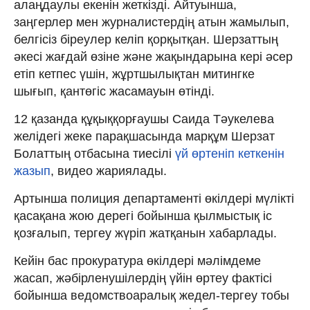
алаңдаулы екенін жеткізді. Айтуынша,
заңгерлер мен журналистердің атын жамылып,
белгісіз біреулер келіп қорқытқан. Шерзаттың
әкесі жағдай өзіне және жақындарына кері әсер
етіп кетпес үшін, жұртшылықтан митингке
шығып, қантөгіс жасамауын өтінді.
12 қазанда құқыққорғаушы Саида Тәукелева
желідегі жеке парақшасында марқұм Шерзат
Болаттың отбасына тиесілі
үй өртеніп кеткенін
жазып
, видео жариялады.
Артынша полиция департаменті өкілдері мүлікті
қасақана жою дерегі бойынша қылмыстық іс
қозғалып, тергеу жүріп жатқанын хабарлады.
Кейін бас прокуратура өкілдері мәлімдеме
жасап, жәбірленушілердің үйін өртеу фактісі
бойынша ведомствоаралық жедел-тергеу тобы