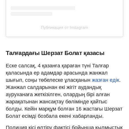
Публикация от Instagram
Талғардағы Шерзат Болат қазасы
Еске салсақ, 4 қазанға қараған түні Талғар
қаласында ер адамдар арасында жанжал
шығып, соңы төбелеске ұласқанын
жазған едік
.
Жанжал салдарынан екі жігіт аудандық
ауруханаға жеткізілген, олардың бірі алған
жарақатынан жансақтау бөлімінде қайтыс
болды. Кейін марқұм болған 16 жастағы Шерзат
Болат есімді бозбала екені хабарланды.
Полиция кісі өлтіру фактісі бойынша қылмыстық