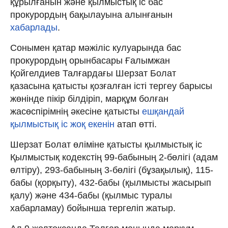
құрылғанын және қылмыстық iс бас
прокурордың бақылауына алынғанын
хабарлады
.
Сонымен қатар мәжіліс кулуарында бас
прокурордың орынбасары Ғалымжан
Қойгелдиев Талғардағы Шерзат Болат
қазасына қатысты қозғалған істі тергеу барысы
жөнінде пікір білдіріп, марқұм болған
жасөспірімнің әкесіне қатысты
ешқандай
қылмыстық іс жоқ екенін
атап өтті.
Шерзат Болат өліміне қатысты қылмыстық іс
Қылмыстық кодекстің 99-бабының 2-бөлігі (адам
өлтіру), 293-бабының 3-бөлігі (бұзақылық), 115-
бабы (қорқыту), 432-бабы (қылмысты жасырып
қалу) және 434-бабы (қылмыс туралы
хабарламау) бойынша тергеліп жатыр.