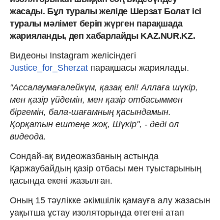
жасады. Бұл туралы желіде Шерзат Болат ісі
туралы мәлімет беріп жүрген парақшада
жарияланды, деп хабарлайды KAZ.NUR.KZ.
Видеоны Instagram желісіндегі
Justice_for_Sherzat
парақшасы жариялады.
"Ассалаумағалейкүм, қазақ елі! Аллаға шүкір,
мен қазір үйдемін, мен қазір отбасыммен
біргемін, бала-шағамның қасындамын.
Қорқатын ештеңе жоқ, Шүкір", - деді ол
видеода.
Сондай-ақ видеожазбаның астында
Қаржаубайдың қазір отбасы мен туыстарының
қасында екені жазылған.
Оның 15 тәулікке әкімшілік қамауға алу жазасын
уақытша ұстау изоляторында өтегені атап