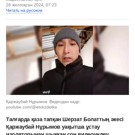
26 желтоқсан 2024, 07:23
Читать на русском
Қаржаубай Нұрымов. Видеодан кадр:
youtube.com/@etokzdetka
Талғарда қаза тапқан Шерзат Болаттың әкесі
Қаржаубай Нұрымов уақытша ұстау
изоляторынан шыққан соң видеоүндеу