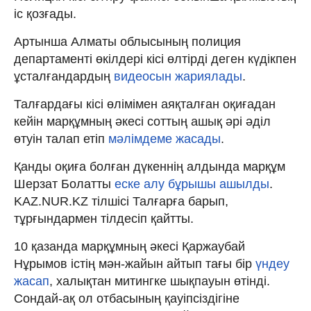
іс қозғады.
Артынша Алматы облысының полиция
департаменті өкілдері кісі өлтірді деген күдікпен
ұсталғандардың
видеосын жариялады
.
Талғардағы кісі өлімімен аяқталған оқиғадан
кейін марқұмның әкесі соттың ашық әрі әділ
өтуін талап етіп
мәлімдеме жасады
.
Қанды оқиға болған дүкеннің алдында марқұм
Шерзат Болатты
еске алу бұрышы ашылды
.
KAZ.NUR.KZ тілшісі Талғарға барып,
тұрғындармен тілдесіп қайтты.
10 қазанда марқұмның әкесі Қаржаубай
Нұрымов істің мән-жайын айтып тағы бір
үндеу
жасап
, халықтан митингке шықпауын өтінді.
Сондай-ақ ол отбасының қауіпсіздігіне