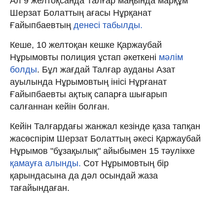
Ал 9 желтоқсанда Талғар маңында марқұм
Шерзат Болаттың ағасы Нұрқанат
Ғайыпбаевтың
денесі табылды.
Кеше, 10 желтоқан кешке Қаржаубай
Нұрымовты полиция ұстап әкеткені
мәлім
болды
. Бұл жағдай Талғар ауданы Азат
ауылында Нұрымовтың інісі Нұрғанат
Ғайыпбаевты ақтық сапарға шығарып
салғаннан кейін болған.
Кейін Талғардағы жанжал кезінде қаза тапқан
жасөспірім Шерзат Болаттың әкесі Қаржаубай
Нұрымов "бұзақылық" айыбымен 15 тәулікке
қамауға алынды.
Сот Нұрымовтың бір
қарындасына да дәл осындай жаза
тағайындаған.