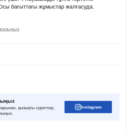
Осы бағыттағы жұмыстар жалғасуда.
 жазыңыз
рыңыз
Instagram
тарынан, қызықты суреттер,
лыңыз.