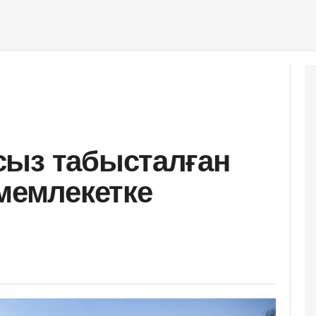
сыз табысталған
 мемлекетке