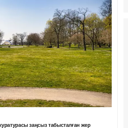
уратурасы заңсыз табысталған жер