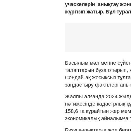
учаскелерін анықтау жән
жүргізіп жатыр. Бұл тур
Басылым мәліметіне сүйенс
талаптарын бұза отырып, ж
Сондай-ақ жосықсыз тұлға
заңдастыру фактілері аны
Жалпы алғанда 2024 жылды
нәтижесінде кадастрлық қ
158,6 га құрайтын жер ме
экономикалық айналымға 
Бұзушылықтарға жол берген