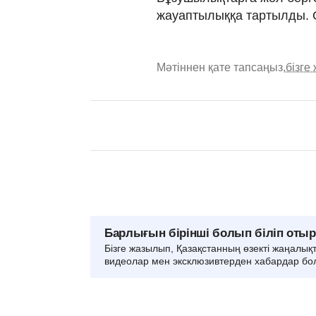
жауаптылыққа тартылды. 
Мәтіннен қате тапсаңыз,
бізге
Барлығын бірінші болып біліп оты
Бізге жазылып, Қазақстанның өзекті жаңалық
видеолар мен эксклюзивтерден хабардар бо