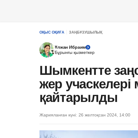
ОҚЫС ОҚИҒА
ЗАҢБҰЗУШЫЛЫҚ
Ұлжан Ибраим
Бұрынғы қызметкер
Шымкентте заң
жер учаскелері
қайтарылды
Жарияланған күні:
26 желтоқсан 2024, 14:00