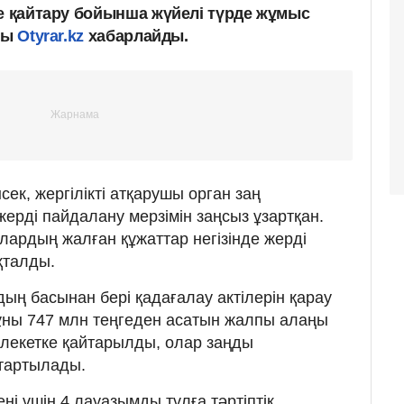
е қайтару бойынша жүйелі түрде жұмыс
алы
Otyrar.kz
хабарлайды.
ек, жергілікті атқарушы орган заң
ерді пайдалану мерзімін заңсыз ұзартқан.
лардың жалған құжаттар негізінде жерді
қталды.
ң басынан бері қадағалау актілерін қарау
ұны 747 млн теңгеден асатын жалпы алаңы
млекетке қайтарылды, олар заңды
тартылады.
і үшін 4 лауазымды тұлға тәртіптік