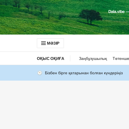
МӘЗІР
ОҚЫС ОҚИҒА
Заңбұзушылық
Төтенше
Бізбен бірге қатарынан болған күндеріңіз