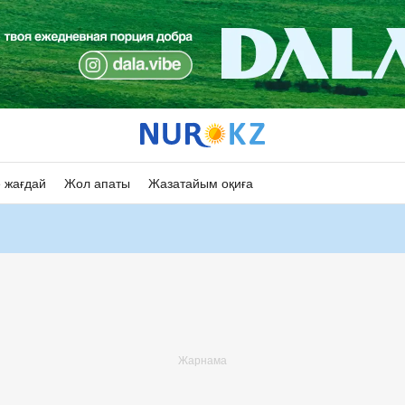
 жағдай
Жол апаты
Жазатайым оқиға