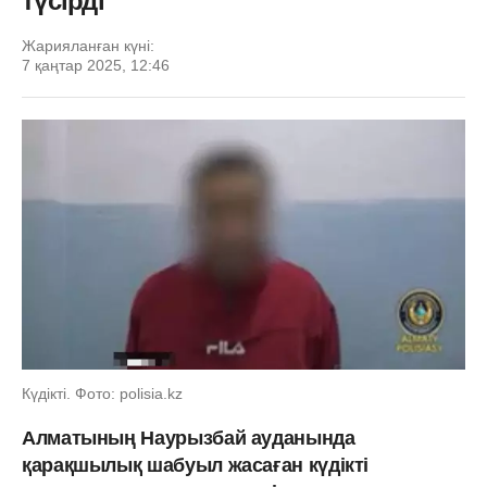
түсірді
Жарияланған күні:
7 қаңтар 2025, 12:46
Күдікті. Фото: polisia.kz
Алматының Наурызбай ауданында
қарақшылық шабуыл жасаған күдікті