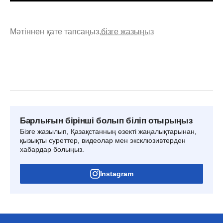
Мәтіннен қате тапсаңыз,
бізге жазыңыз
Барлығын бірінші болып біліп отырыңыз
Бізге жазылып, Қазақстанның өзекті жаңалықтарынан,
қызықты суреттер, видеолар мен эксклюзивтерден
хабардар болыңыз.
Instagram