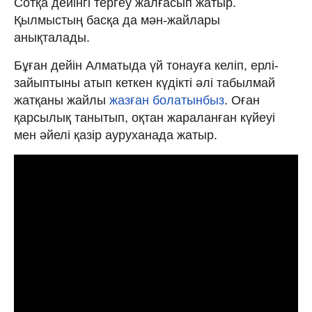
Сотқа дейінгі тергеу жалғасып жатыр.
Қылмыстың басқа да мән-жайлары
анықталады.
Бұған дейін Алматыда үй тонауға келіп, ерлі-
зайыптыны атып кеткен күдікті әлі табылмай
жатқаны жайлы
жазған болатынбыз
. Оған
қарсылық танытып, оқтан жараланған күйеуі
мен әйелі қазір ауруханада жатыр.