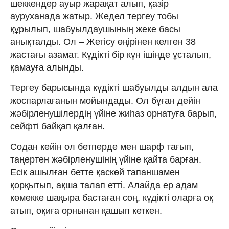
шеккендер ауыр жарақат алып, қазір
ауруханада жатыр. Жедел тергеу тобы
құрылып, шабуылдаушының жеке басы
анықталды. Ол – Жетісу өңірінен келген 38
жастағы азамат. Күдікті бір күн ішінде ұсталып,
қамауға алынды.
Тергеу барысында күдікті шабуылды алдын ала
жоспарлағанын мойындады. Ол бұған дейін
жәбірленушілердің үйіне жиһаз орнатуға барып,
сейфті байқап қалған.
Содан кейін ол бетперде мен шарф тағып,
таңертен жәбірленушінің үйіне қайта барған.
Есік ашылған бетте қаскөй тапаншамен
қорқытып, ақша талап етті. Алайда ер адам
көмекке шақыра бастаған соң, күдікті оларға оқ
атып, оқиға орнынан қашып кеткен.