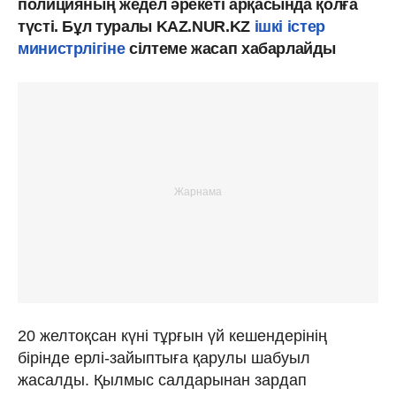
полицияның жедел әрекеті арқасында қолға
түсті. Бұл туралы KAZ.NUR.KZ
ішкі істер
министрлігіне
сілтеме жасап хабарлайды
20 желтоқсан күні тұрғын үй кешендерінің
бірінде ерлі-зайыптыға қарулы шабуыл
жасалды. Қылмыс салдарынан зардап