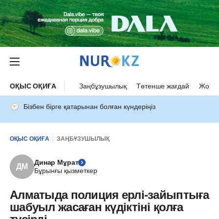
ОҚЫС ОҚИҒА
Заңбұзушылық
Төтенше жағдай
Жол а
Бізбен бірге қатарынан болған күндеріңіз
ОҚЫС ОҚИҒА
ЗАҢБҰЗУШЫЛЫҚ
Динар Мұрат
ДМ
Бұрынғы қызметкер
Алматыда полиция ерлі-зайыптыға
шабуыл жасаған күдіктіні қолға