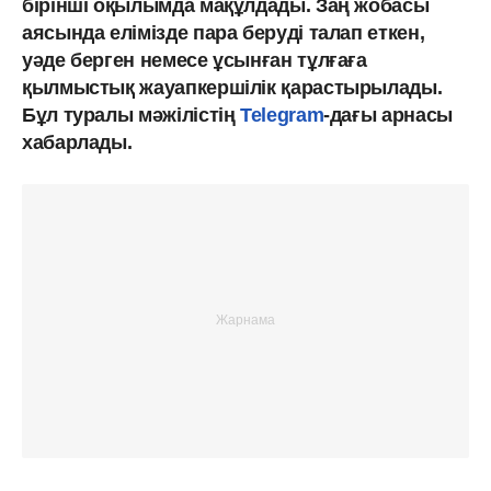
бірінші оқылымда мақұлдады. Заң жобасы
аясында елімізде пара беруді талап еткен,
уәде берген немесе ұсынған тұлғаға
қылмыстық жауапкершілік қарастырылады.
Бұл туралы мәжілістің
Telegram
-дағы арнасы
хабарлады.