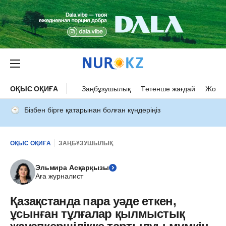
ОҚЫС ОҚИҒА
Заңбұзушылық
Төтенше жағдай
Жол а
Бізбен бірге қатарынан болған күндеріңіз
ОҚЫС ОҚИҒА
ЗАҢБҰЗУШЫЛЫҚ
Эльмира Асқарқызы
Аға журналист
Қазақстанда пара уәде еткен,
ұсынған тұлғалар қылмыстық