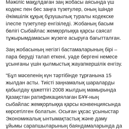
Мәжіліс мақұлдаған заң жобасы аясында үш
кодекс пен бес заңға түзетулер, оның ішінде
Әкімшілік құқық бұзушылық туралы кодекске
ілеспе түзетулер енгізіледі. Жобаның басым
бөлігі Сыбайлас жемқорлыққа қарсы саясат
тұжырымдамасын жүзеге асыруға бағытталған.
Заң жобасының негізгі бастамаларының бірі –
пара беруді талап еткені, уәде бергені немесе
ұсынғаны үшін қылмыстық жауапкершілік енгізу.
"Бұл мәселенің күн тәртібінде тұрғанына 15
жылдан асты. Тиісті заңнамалық шараларды
қабылдау қажеттігі 2008 жылдың мамырында
Қазақстан ратификациялаған БҰҰ-ның
сыбайлас жемқорлыққа қарсы конвенциясында
көрсетілген болатын. Осыған ұқсас ұсыныстар
Экономикалық ынтымақтастық және даму
ұйымы сарапшыларының баяндамаларында да