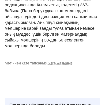
редакциясында Қылмыстық кодекстің 367-
бабына (Пара беру) ұқсас көп мөлшердегі
айыппұл түріндегі диспозиция мен санкциялар
қарастырылған. Айыппұл сыйақының
мөлшеріне қарай заңды тұлға атынан немесе
оның мүддесі үшін берілген материалдық
сыйақы мөлшерінің 30-дан 60 еселенген
мөлшерінде болады.
Мәтіннен қате тапсаңыз,
бізге жазыңыз