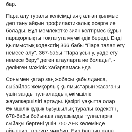
бар.
Пара алу туралы келісімді аяқталған қылмыс
деп тану айқын профилактикалық әсерге ие
болады. Бұл мемлекетке зиян келтірмес бұрын
парақорлықты тоқтатуға мүмкіндік береді. Енді
Қылмыстық кодекстің 366-бабы "Пара талап ету
немесе алу", 367-бабы "Пара ұсыну, уәде ету
немесе беру" деген атауларға ие болады", -
делінген мәжіліс хабарламасында.
Сонымен қатар заң жобасы қабылданса,
сыбайлас жемқорлық қылмыстарын жасағаны
үшін заңды тұлғалардың әкімшілік
жауапкершілігі артады. Қазіргі уақытта олар
Әкімшілік құқық бұзушылық туралы кодекстің
678-бабы бойынша лауазымды тұлғаларға
сыйақы бергені үшін 750 АЕК көлемінде
айыппұл төлеуге мәжбүр. Бұл баптың жаңа