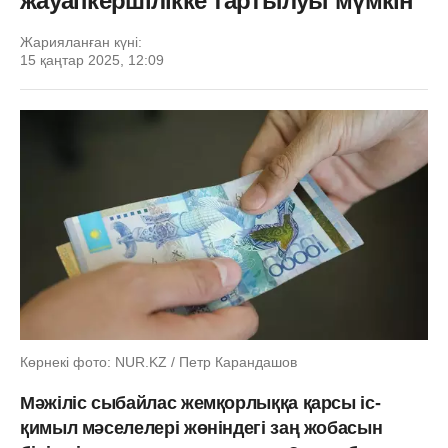
жауапкершілікке тартылуы мүмкін
Жарияланған күні:
15 қаңтар 2025, 12:09
Көрнекі фото: NUR.KZ / Петр Карандашов
Мәжіліс сыбайлас жемқорлыққа қарсы іс-
қимыл мәселелері жөніндегі заң жобасын