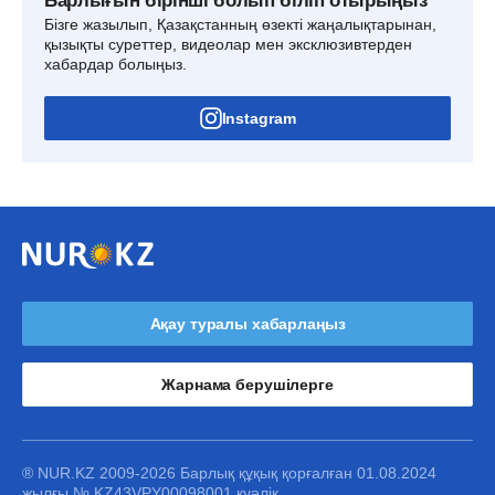
Барлығын бірінші болып біліп отырыңыз
Бізге жазылып, Қазақстанның өзекті жаңалықтарынан,
қызықты суреттер, видеолар мен эксклюзивтерден
хабардар болыңыз.
Instagram
Ақау туралы хабарлаңыз
Жарнама берушілерге
® NUR.KZ 2009-2026 Барлық құқық қорғалған 01.08.2024
жылғы № KZ43VPY00098001 куәлік.