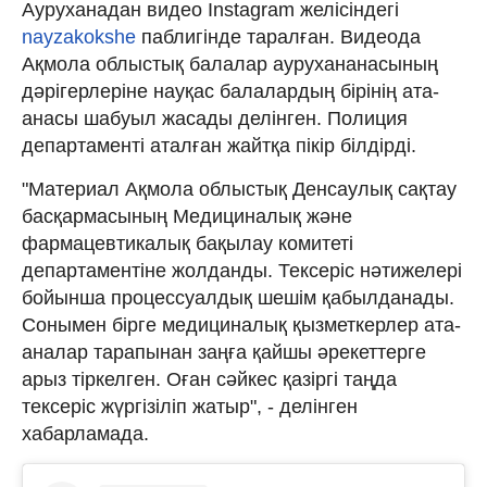
Ауруханадан видео Instagram желісіндегі
nayzakokshe
паблигінде таралған. Видеода
Ақмола облыстық балалар аурухананасының
дәрігерлеріне науқас балалардың бірінің ата-
анасы шабуыл жасады делінген. Полиция
департаменті аталған жайтқа пікір білдірді.
"Материал Ақмола облыстық Денсаулық сақтау
басқармасының Медициналық және
фармацевтикалық бақылау комитеті
департаментіне жолданды. Тексеріс нәтижелері
бойынша процессуалдық шешім қабылданады.
Сонымен бірге медициналық қызметкерлер ата-
аналар тарапынан заңға қайшы әрекеттерге
арыз тіркелген. Оған сәйкес қазіргі таңда
тексеріс жүргізіліп жатыр", - делінген
хабарламада.