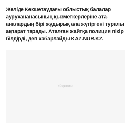
Желіде Көкшетаудағы облыстық балалар
аурухананасының қызметкерлеріне ата-
аналардың бірі жұдырық ала жүгіргені туралы
ақпарат тарады. Аталған жайтқа полиция пікір
білдірді, деп хабарлайды KAZ.NUR.KZ.