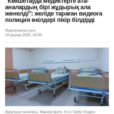
"Көкшетауда медиктерге ата-
аналардың бірі жұдырық ала
жөнелді": желіде тараған видеоға
полиция өкілдері пікір білдірді
Жарияланған күні:
19 қаңтар 2025, 10:09
Аурухана палатасы. Көрнекі фото: Iri-s / Getty Images