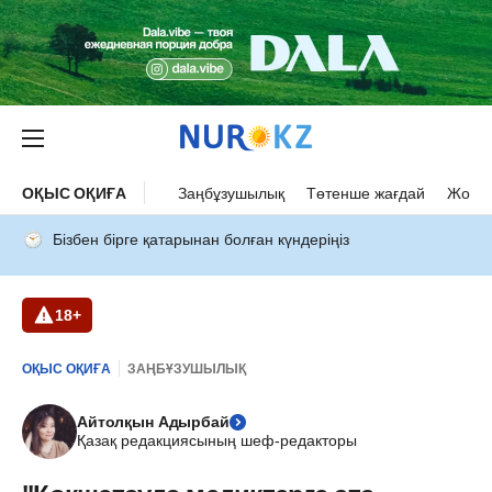
ОҚЫС ОҚИҒА
Заңбұзушылық
Төтенше жағдай
Жол а
Бізбен бірге қатарынан болған күндеріңіз
18+
ОҚЫС ОҚИҒА
ЗАҢБҰЗУШЫЛЫҚ
Айтолқын Адырбай
Қазақ редакциясының шеф-редакторы