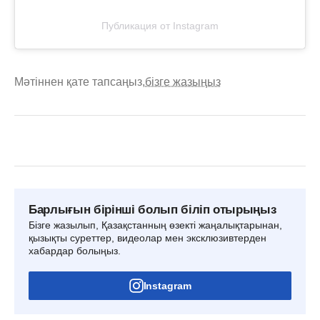
Публикация от Instagram
Мәтіннен қате тапсаңыз,
бізге жазыңыз
Барлығын бірінші болып біліп отырыңыз
Бізге жазылып, Қазақстанның өзекті жаңалықтарынан,
қызықты суреттер, видеолар мен эксклюзивтерден
хабардар болыңыз.
Instagram