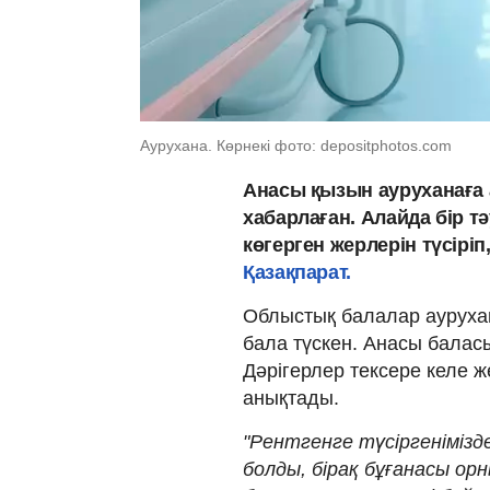
Аурухана. Көрнекі фото: depositphotos.com
Анасы қызын ауруханаға 
хабарлаған. Алайда бір т
көгерген жерлерін түсіріп
Қазақпарат.
Облыстық балалар аурухан
бала түскен. Анасы балас
Дәрігерлер тексере келе ж
анықтады.
"Рентгенге түсіргенімізде
болды, бірақ бұғанасы ор