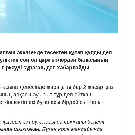
алғаш әкелгенде төсектен құлап қалды деп
әуліктен соң ол дәрігерлерден баласының
, тіркеуді сұраған, деп хабарлайды
асына денесінде жарақаты бар 2 жасар қыз
ының арқасы ауырып тұр деп айтқан.
еткіншектің екі бұғанасы бірдей сынғанын
 қыздың екі бұғанасы да сынғаны белгілі
нынан шықпаған. Бұған қоса маңдайында