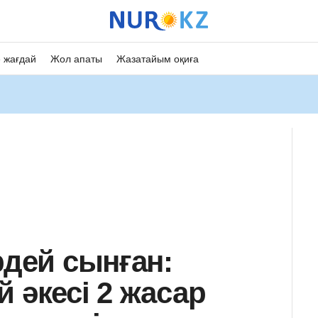
 жағдай
Жол апаты
Жазатайым оқиға
рдей сынған:
 әкесі 2 жасар