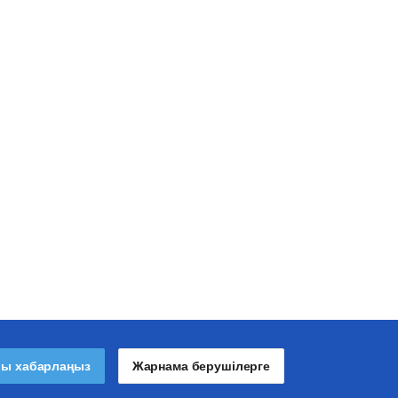
лы хабарлаңыз
Жарнама берушілерге