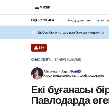
МӘЗІР
ОҚЫС ОҚИҒА
Заңбұзушылық
Төтенше
Бізбен бірге қатарынан болған күндеріңіз
18+
ОҚЫС ОҚИҒА
ЗАҢБҰЗУШЫЛЫҚ
Айтолқын Адырбай
Қазақ редакциясының шеф-редакторы
Екі бұғанасы бі
Павлодарда өгей