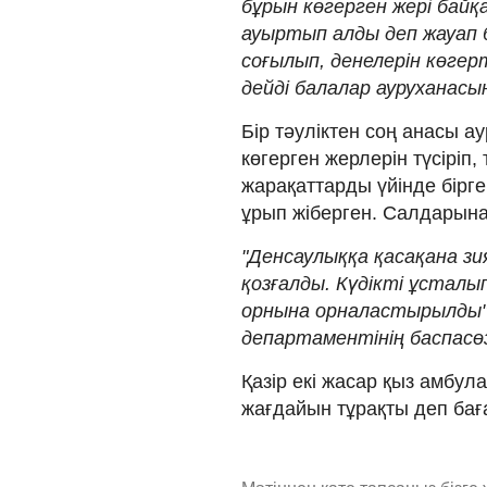
бұрын көгерген жері байқ
ауыртып алды деп жауап б
соғылып, денелерін көгерт
дейді балалар ауруханасы
Бір тәуліктен соң анасы а
көгерген жерлерін түсіріп, 
жарақаттарды үйінде бірге
ұрып жіберген. Салдарына
"Денсаулыққа қасақана зи
қозғалды. Күдікті ұстал
орнына орналастырылды",
департаментінің баспасө
Қазір екі жасар қыз амбу
жағдайын тұрақты деп бағ