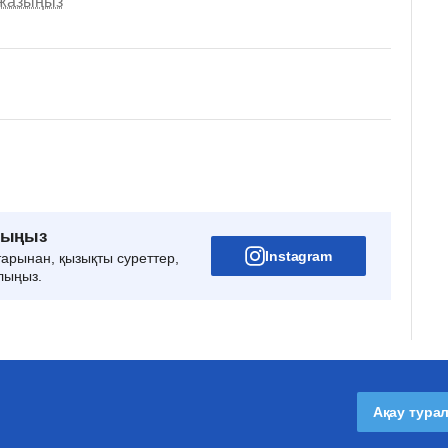
 жазыңыз
рыңыз
Instagram
тарынан, қызықты суреттер,
лыңыз.
Ақау тура