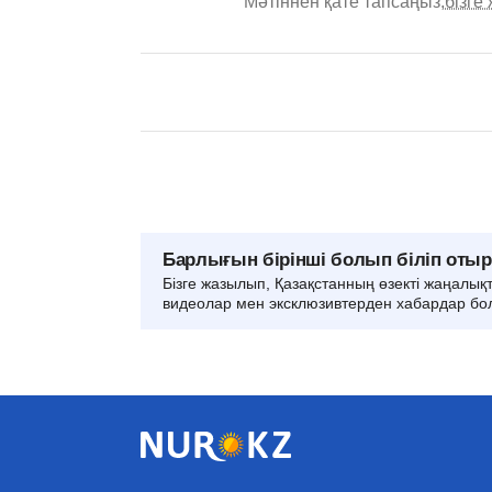
Мәтіннен қате тапсаңыз,
бізге
Барлығын бірінші болып біліп оты
Бізге жазылып, Қазақстанның өзекті жаңалық
видеолар мен эксклюзивтерден хабардар бо