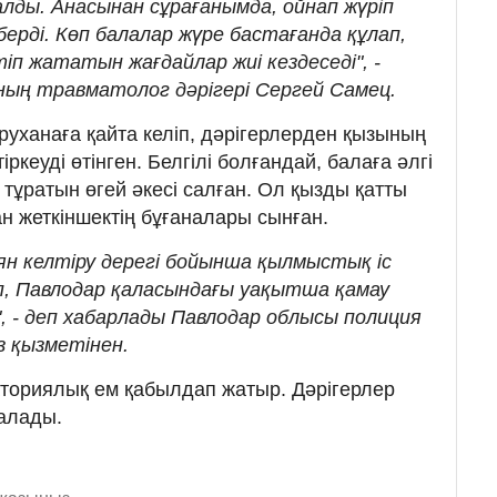
алды. Анасынан сұрағанымда, ойнап жүріп
ерді. Көп балалар жүре бастағанда құлап,
іп жататын жағдайлар жиі кездеседі", -
ның травматолог дәрігері Сергей Самец.
уруханаға қайта келіп, дәрігерлерден қызының
тіркеуді өтінген. Белгілі болғандай, балаға әлгі
 тұратын өгей әкесі салған. Ол қызды қатты
н жеткіншектің бұғаналары сынған.
ян келтіру дерегі бойынша қылмыстық іс
ып, Павлодар қаласындағы уақытша қамау
 - деп хабарлады Павлодар облысы полиция
з қызметінен.
латориялық ем қабылдап жатыр. Дәрігерлер
алады.