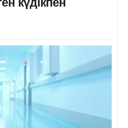
ен күдікпен