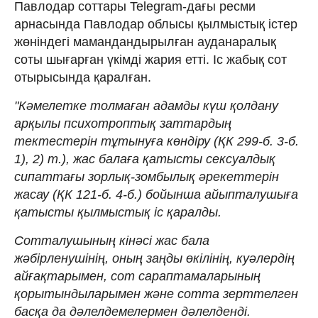
Павлодар соттары Telegram-дағы ресми
арнасында Павлодар облысы қылмыстық істер
жөніндегі мамандандырылған ауданаралық
соты шығарған үкімді жария етті. Іс жабық сот
отырысында қаралған.
"Кәмелетке толмаған адамды күш қолдану
арқылы психотроптық заттардың
тектестерін тұтынуға көндiру (ҚК 299-б. 3-б.
1), 2) т.), жас балаға қатысты сексуалдық
сипаттағы зорлық-зомбылық әрекеттерін
жасау (ҚК 121-б. 4-б.) бойынша айыпталушыға
қатысты қылмыстық іс қаралды.️
Сотталушының кінәсі жас бала
жәбірленушінің, оның заңды өкілінің, куәлердің
айғақтарымен, сот сараптамаларының
қорытындыларымен және сотта зерттелген
басқа да дәлелдемелермен дәлелденді.