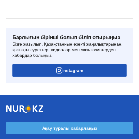
Барлығын бірінші болып біліп отырыңыз
Бізге жазылып, Қазақстанның өзекті жаңалықтарынан,
қызықты суреттер, видеолар мен эксклюзивтерден
хабардар болыңыз.
Instagram
Ақау туралы хабарлаңыз