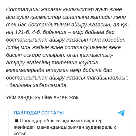
Сотталушы жасаған қылмыстар ауыр және
аса ауыр қылмыстар санатына жатады және
тек бас бостандығынан айыру жазасын, ал ҚК-
нің 121-б. 4-б. бойынша – өмір бойына бас
бостандығынан айыру жазасын ғана көздейді.
Істің мән-жайын және сотталушының жеке
басын ескере отырып, оған қылмыстық-
атқару жүйесінің төтенше қауіпсіз
мекемелерінде өтеумен өмір бойына бас
бостандығынан айыру жазасы тағайындалды",
- делінген хабарламада.
Үкім заңды күшіне енген жоқ.