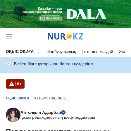
ОҚЫС ОҚИҒА
Заңбұзушылық
Төтенше жағдай
Жол а
Бізбен бірге қатарынан болған күндеріңіз
18+
ОҚЫС ОҚИҒА
ЗАҢБҰЗУШЫЛЫҚ
Айтолқын Адырбай
Қазақ редакциясының шеф-редакторы