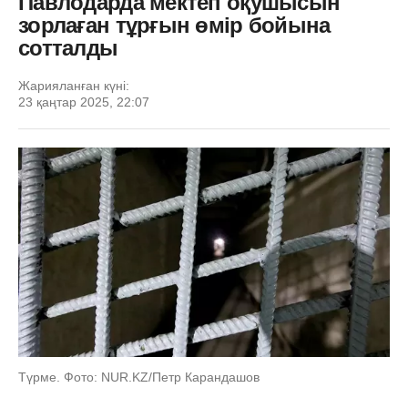
Павлодарда мектеп оқушысын
зорлаған тұрғын өмір бойына
сотталды
Жарияланған күні:
23 қаңтар 2025, 22:07
Түрме. Фото: NUR.KZ/Петр Карандашов