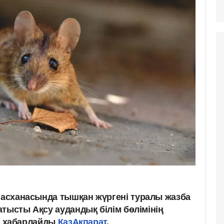
п асханасында тышқан жүргені туралы жазба
қатысты Ақсу аудандық білім бөлімінің
еп хабарлайды
ҚазАқпарат
.