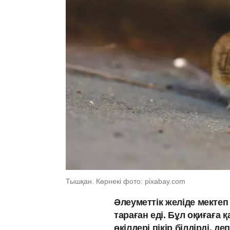
Тышқан. Көрнекі фото: pixabay.com
Әлеуметтік желіде мекте
тараған еді. Бұл оқиғаға 
өкілдері пікір білдірді, д