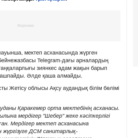
рлауынша, мектеп асханасында жүрген
 бейнежазбасы Telegram-дағы арналардың
р таңқаларлығы зиянкес адам жақын барып
, қашпайды. Әлде қаша алмайды.
ты Жетісу облысы Ақсу аудандық білім бөлімі
ауданы Қаракемер орта мектебінің асханасы.
ылына мердігер "Шебер" жеке кәсіпкерлігі
ан. Мердігер мектеп асханасына
 жүргізуге ДСМ санитарлық-