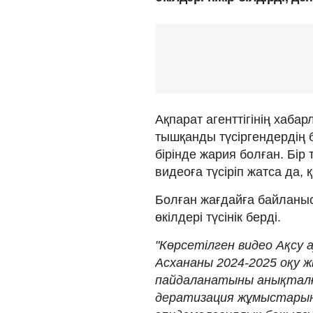
Ақпарат агенттігінің хаба
тышқанды түсіргендердің
бірінде жария болған. Бі
видеоға түсіріп жатса да
Болған жағдайға байланыс
өкілдері түсінік берді.
"Көрсетілген видео Ақсу 
Асхананы 2024-2025 оқу ж
пайдаланатыны анықталғ
дератизация жұмыстарын