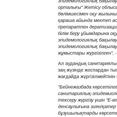
эпидемологиялық бақыла
орталығы" Жетісу облыс
бөлімшесімен оқу жылыны
қараша айында мектеп а
препаратпен дератизация
білім беру ұйымдарына о
эпидемологиялық бақылау
эпидемологиялық бақыла
жұмыстары жүргізілген", - 
Ал аудандық санитариялы
заң жүзінде жоспардан ты
жағдайда жүргізілмейтінін
"Бейнежазбада көрсетілг
санитариялық-эпидемиол
тексеру жүргізу үшін "Е-
денсаулығына зиян/қатер 
бұзушылықтарды көрсете 