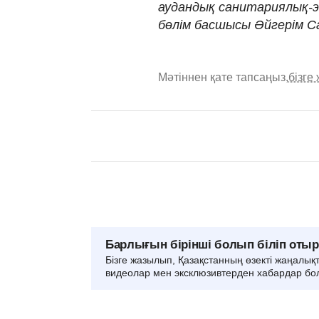
аудандық санитариялық-
бөлім басшысы Әйгерім С
Мәтіннен қате тапсаңыз,
бізге
Барлығын бірінші болып біліп оты
Бізге жазылып, Қазақстанның өзекті жаңалық
видеолар мен эксклюзивтерден хабардар бо