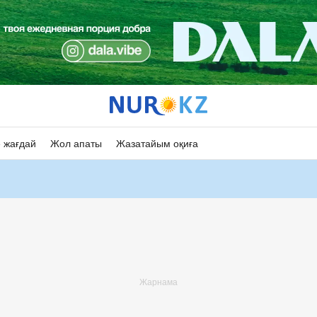
 жағдай
Жол апаты
Жазатайым оқиға