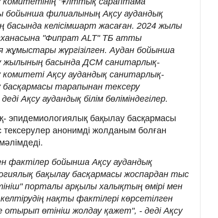
у комитетінің "Ұлттық сараптама
ы бойынша филиалының Ақсу аудандық
ң басында келісімшарт жасаған. 2024 жылы
сханасына "Фипрат ALT" ТБ атты
 жұмыстары жүргізілген. Аудан бойынша
қу жылының басында ДСМ санитарлық-
 комитеті Ақсу аудандық санитарлық-
у басқармасы тарапынан тексеру
деді Ақсу аудандық білім бөліміндегілер.
қ- эпидемиологиялық бақылау басқармасы
с тексерулер анонимді жолданым болған
 мәлімдеді.
ен фактілер бойынша Ақсу аудандық
огиялық бақылау басқармасы жоспардан тыс
өтініш" порталы арқылы халықтың өмірі мен
келтірудің нақты фактілері көрсетілген
отырып өтініш жолдау қажет", - деді Ақсу