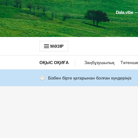
МӘЗІР
ОҚЫС ОҚИҒА
Заңбұзушылық
Төтенше
Бізбен бірге қатарынан болған күндеріңіз