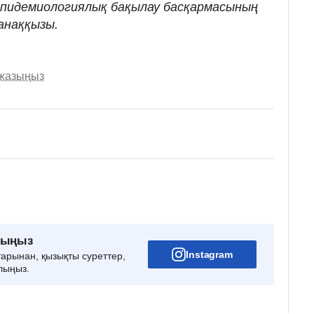
эпидемиологиялық бақылау басқармасының
анаққызы.
 жазыңыз
рыңыз
Instagram
тарынан, қызықты суреттер,
лыңыз.