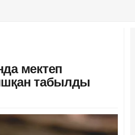
нда мектеп
ышқан табылды