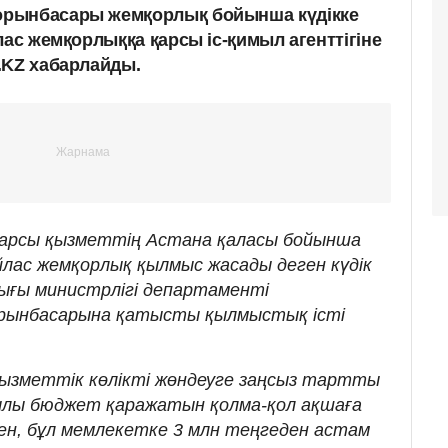
рынбасары жемқорлық бойынша күдікке
лас жемқорлыққа қарсы іс-қимыл агенттігіне
.KZ хабарлайды.
қарсы қызметтің Астана қаласы бойынша
лас жемқорлық қылмыс жасады деген күдік
ғы министрлігі департаменті
рынбасарына қатысты қылмыстық істі
ызметтік көлікті жөндеуге заңсыз тартты
арқылы бюджет қаражатын қолма-қол ақшаға
ен, бұл мемлекетке 3 млн теңгеден астам