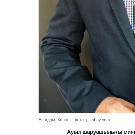
Ер адам. Көрнекі фото: pixabay.com
Ауыл шаруашылығы минис