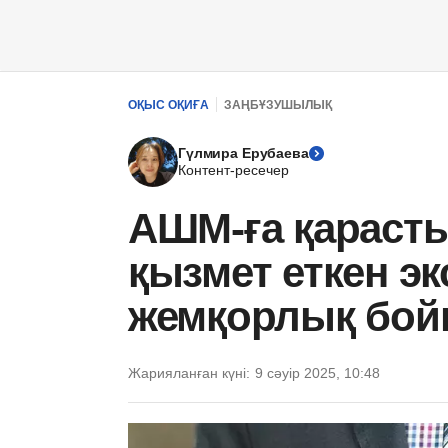
ОҚЫС ОҚИҒА
ЗАҢБҰЗУШЫЛЫҚ
Гүлмира Ерубаева
Контент-ресечер
АШМ-ға қарасты
қызмет еткен эк
жемқорлық бойы
Жарияланған күні:
9 сәуір 2025, 10:48