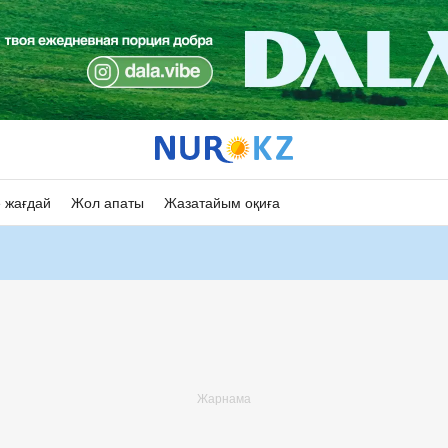
 жағдай
Жол апаты
Жазатайым оқиға