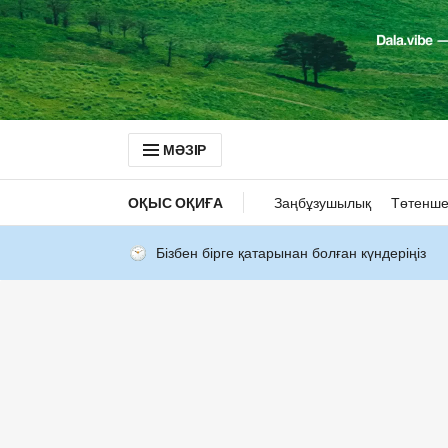
МӘЗІР
ОҚЫС ОҚИҒА
Заңбұзушылық
Төтенше
Бізбен бірге қатарынан болған күндеріңіз