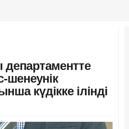
 департаментте
с-шенеунік
нша күдікке ілінді