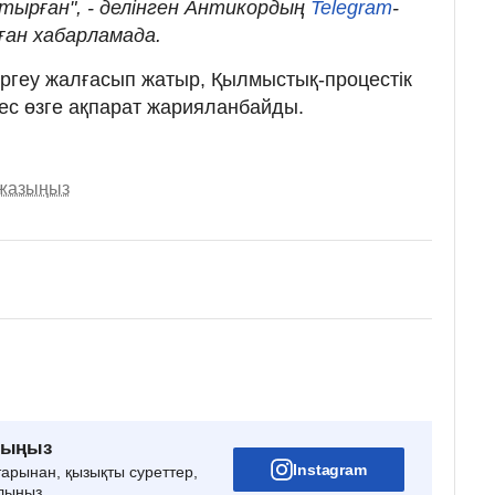
тырған", - делінген Антикордың
Telegram
-
ған хабарламада.
тергеу жалғасып жатыр, Қылмыстық-процестік
кес өзге ақпарат жарияланбайды.
 жазыңыз
рыңыз
Instagram
тарынан, қызықты суреттер,
лыңыз.