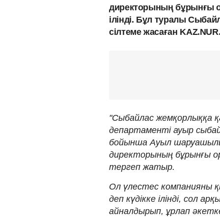
директорының бұрынғы о
ілінді. Бұл туралы Сыбай
сілтеме жасаған KAZ.NUR
"Сыбайлас жемқорлыққа 
департаменті ауыр сыбай
бойынша Ауыл шаруашылы
директорының бұрынғы о
тергеп жатыр.
Ол үлестес компанияны қ
деп күдікке ілінді, сол 
айналдырып, ұрлап әкетк