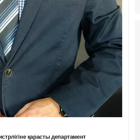
трлігіне қарасты департамент