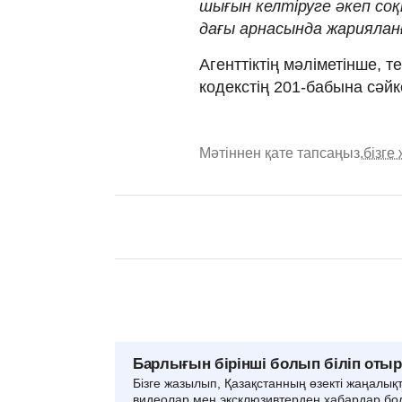
шығын келтіруге әкеп соқ
дағы арнасында жариялан
Агенттіктің мәліметінше, 
кодекстің 201-бабына сәй
Мәтіннен қате тапсаңыз,
бізге
Барлығын бірінші болып біліп оты
Бізге жазылып, Қазақстанның өзекті жаңалық
видеолар мен эксклюзивтерден хабардар бо