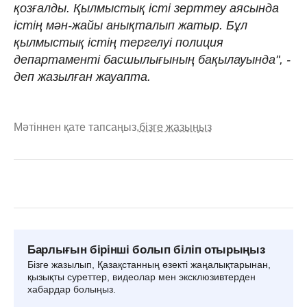
қозғалды. Қылмыстық істі зерттеу аясында
істің мән-жайы анықталып жатыр. Бұл
қылмыстық істің тергелуі полиция
департаменті басшылығының бақылауында", -
деп жазылған жауапта.
Мәтіннен қате тапсаңыз,
бізге жазыңыз
Барлығын бірінші болып біліп отырыңыз
Бізге жазылып, Қазақстанның өзекті жаңалықтарынан,
қызықты суреттер, видеолар мен эксклюзивтерден
хабардар болыңыз.