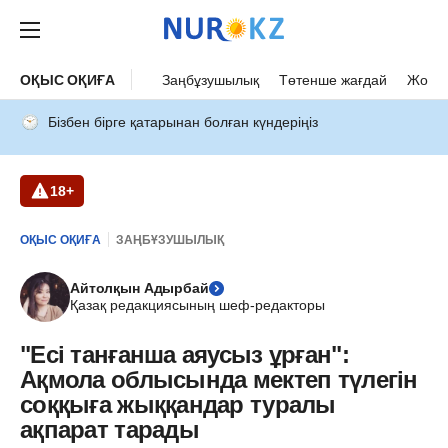
ОҚЫС ОҚИҒА
Заңбұзушылық
Төтенше жағдай
Жол а
Бізбен бірге қатарынан болған күндеріңіз
18+
ОҚЫС ОҚИҒА
ЗАҢБҰЗУШЫЛЫҚ
Айтолқын Адырбай
Қазақ редакциясының шеф-редакторы
"Есі танғанша аяусыз ұрған":
Ақмола облысында мектеп түлегін
соққыға жыққандар туралы
ақпарат тарады