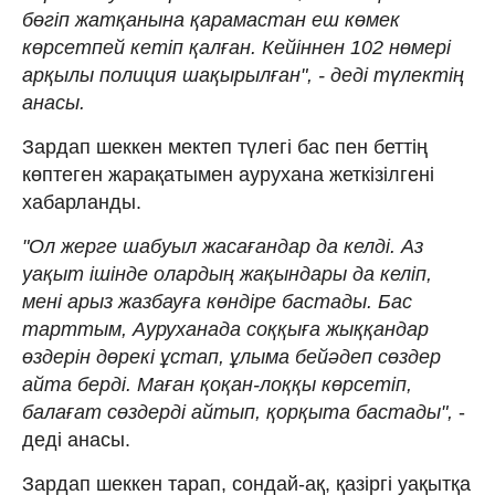
бөгіп жатқанына қарамастан еш көмек
көрсетпей кетіп қалған. Кейіннен 102 нөмері
арқылы полиция шақырылған", - деді түлектің
анасы.
Зардап шеккен мектеп түлегі бас пен беттің
көптеген жарақатымен аурухана жеткізілгені
хабарланды.
"Ол жерге шабуыл жасағандар да келді. Аз
уақыт ішінде олардың жақындары да келіп,
мені арыз жазбауға көндіре бастады. Бас
тарттым, Ауруханада соққыға жыққандар
өздерін дөрекі ұстап, ұлыма бейәдеп сөздер
айта берді. Маған қоқан-лоққы көрсетіп,
балағат сөздерді айтып, қорқыта бастады",
-
деді анасы.
Зардап шеккен тарап, сондай-ақ, қазіргі уақытқа