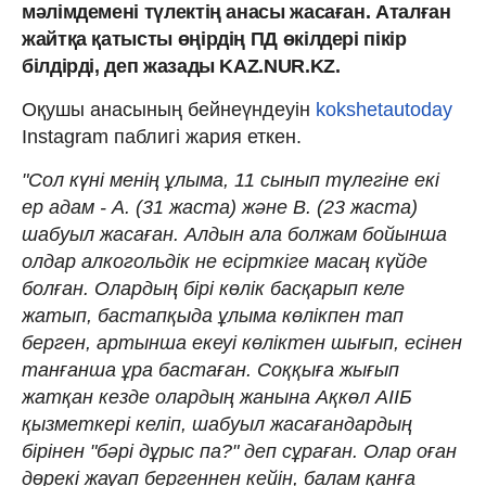
мәлімдемені түлектің анасы жасаған. Аталған
жайтқа қатысты өңірдің ПД өкілдері пікір
білдірді, деп жазады KAZ.NUR.KZ.
Оқушы анасының бейнеүндеуін
kokshetautoday
Instagram паблигі жария еткен.
"Сол күні менің ұлыма, 11 сынып түлегіне екі
ер адам - А. (31 жаста) және В. (23 жаста)
шабуыл жасаған. Алдын ала болжам бойынша
олдар алкогольдік не есірткіге масаң күйде
болған. Олардың бірі көлік басқарып келе
жатып, бастапқыда ұлыма көлікпен тап
берген, артынша екеуі көліктен шығып, есінен
танғанша ұра бастаған. Соққыға жығып
жатқан кезде олардың жанына Ақкөл АІІБ
қызметкері келіп, шабуыл жасағандардың
бірінен "бәрі дұрыс па?" деп сұраған. Олар оған
дөрекі жауап бергеннен кейін, балам қанға