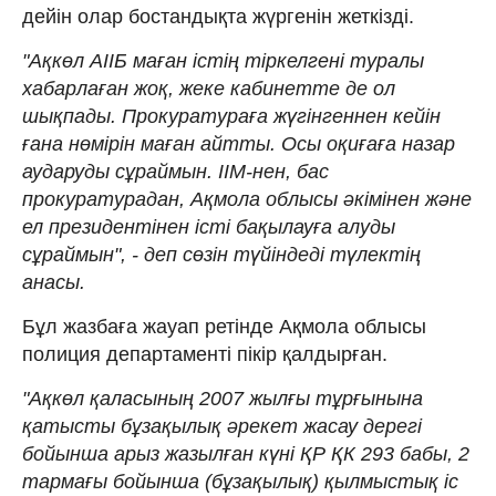
дейін олар бостандықта жүргенін жеткізді.
"Ақкөл АІІБ маған істің тіркелгені туралы
хабарлаған жоқ, жеке кабинетте де ол
шықпады. Прокуратураға жүгінгеннен кейін
ғана нөмірін маған айтты. Осы оқиғаға назар
аударуды сұраймын. ІІМ-нен, бас
прокуратурадан, Ақмола облысы әкімінен және
ел президентінен істі бақылауға алуды
сұраймын", - деп сөзін түйіндеді түлектің
анасы.
Бұл жазбаға жауап ретінде Ақмола облысы
полиция департаменті пікір қалдырған.
"Ақкөл қаласының 2007 жылғы тұрғынына
қатысты бұзақылық әрекет жасау дерегі
бойынша арыз жазылған күні ҚР ҚК 293 бабы, 2
тармағы бойынша (бұзақылық) қылмыстық іс