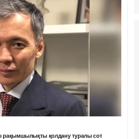
ы рақымшылықты қолдану туралы сот