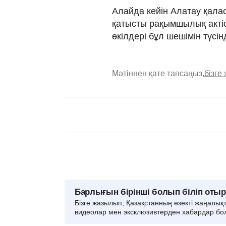
Алайда кейін Алатау қал
қатысты рақымшылық акті
өкілдері бұл шешімін түсінд
Мәтіннен қате тапсаңыз,
бізге
Барлығын бірінші болып біліп оты
Бізге жазылып, Қазақстанның өзекті жаңалық
видеолар мен эксклюзивтерден хабардар бо