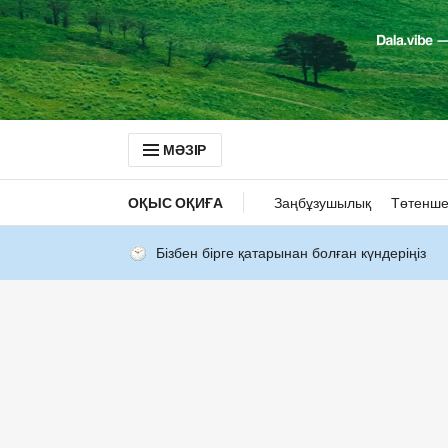
МӘЗІР
ОҚЫС ОҚИҒА
Заңбұзушылық
Төтенше
Бізбен бірге қатарынан болған күндеріңіз