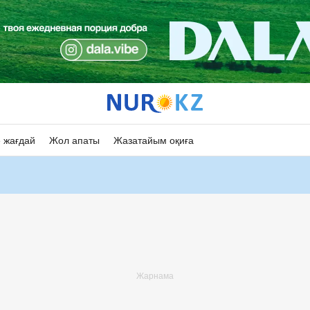
 жағдай
Жол апаты
Жазатайым оқиға