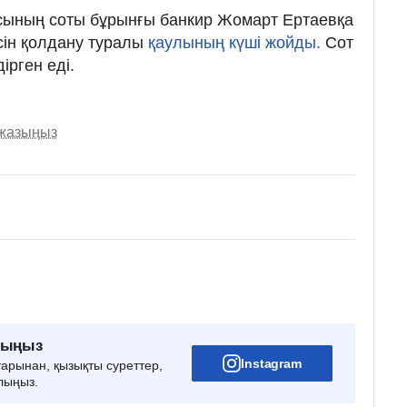
асының соты бұрынғы банкир Жомарт Ертаевқа
сін қолдану туралы
қаулының күші жойды.
Сот
ірген еді.
 жазыңыз
рыңыз
Instagram
тарынан, қызықты суреттер,
лыңыз.