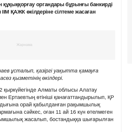
н құқыққорғау органдары бұрынғы банкирді
 ІІМ ҚАЖК өкілдеріне сілтеме жасаған
аев ұсталып, қазіргі уақытта қамауға
асөз қызметінің өкілдері.
 2 қыркүйегінде Алматы облысы Алатау
ен Ертаевтың өтініші қанағаттандырылып, ҚР
лдығына орай қабылданған рақымшылық
рмағына сәйкес, оған 11 ай 16 күн өтелмеген
қымшылық жасалып, бостандыққа шығарылған