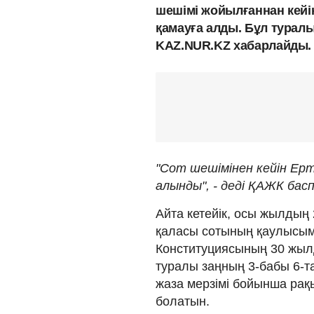
шешімі жойылғаннан кейі
қамауға алды. Бұл туралы
KAZ.NUR.KZ хабарлайды.
"Сот шешімінен кейін Ерт
алынды", - деді ҚАЖК басп
Айта кетейік, осы жылдың
қаласы сотының қаулысым
Конституциясының 30 жы
туралы заңның 3-бабы 6-та
жаза мерзімі бойынша ра
болатын.