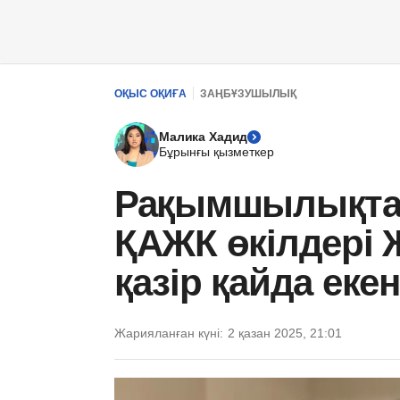
ОҚЫС ОҚИҒА
ЗАҢБҰЗУШЫЛЫҚ
Малика Хадид
Бұрынғы қызметкер
Рақымшылықта
ҚАЖК өкілдері 
қазір қайда еке
Жарияланған күні:
2 қазан 2025, 21:01