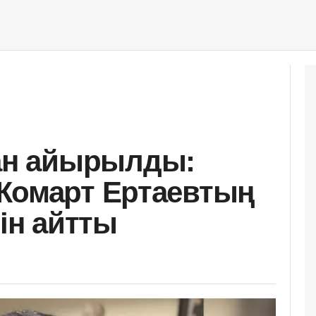
н айырылды:
Жомарт Ертаевтың
нін айтты