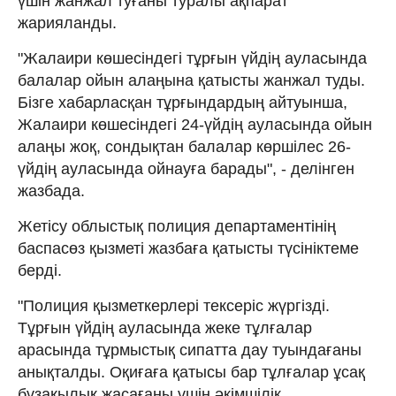
үшін жанжал туғаны туралы ақпарат
жарияланды.
"Жалаири көшесіндегі тұрғын үйдің ауласында
балалар ойын алаңына қатысты жанжал туды.
Бізге хабарласқан тұрғындардың айтуынша,
Жалаири көшесіндегі 24-үйдің ауласында ойын
алаңы жоқ, сондықтан балалар көршілес 26-
үйдің ауласында ойнауға барады", - делінген
жазбада.
Жетісу облыстық полиция департаментінің
баспасөз қызметі жазбаға қатысты түсініктеме
берді.
"Полиция қызметкерлері тексеріс жүргізді.
Тұрғын үйдің ауласында жеке тұлғалар
арасында тұрмыстық сипатта дау туындағаны
анықталды. Оқиғаға қатысы бар тұлғалар ұсақ
бұзақылық жасағаны үшін әкімшілік