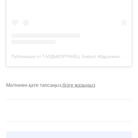
Публикация от ТАЛДЫКОРГАНЕЦ. Кайрат Абдрахман (@taldykorganec.insta_)
Мәтіннен қате тапсаңыз,
бізге жазыңыз