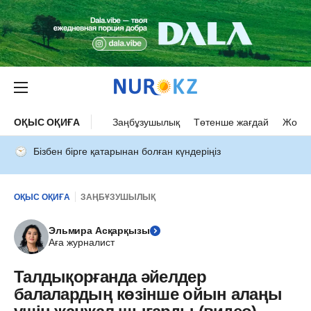
ОҚЫС ОҚИҒА
Заңбұзушылық
Төтенше жағдай
Жол а
Бізбен бірге қатарынан болған күндеріңіз
ОҚЫС ОҚИҒА
ЗАҢБҰЗУШЫЛЫҚ
Эльмира Асқарқызы
Аға журналист
Талдықорғанда әйелдер
балалардың көзінше ойын алаңы