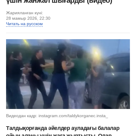
үшін жанжал шығарды (видео)
Жарияланған күні:
28 мамыр 2026, 22:30
Читать на русском
Видеодан кадр: instagram.com/taldykorganec.insta_
Талдықорғанда әйелдер ауладағы балалар
ойын алаңы үшін жаға жыртысты. Олар