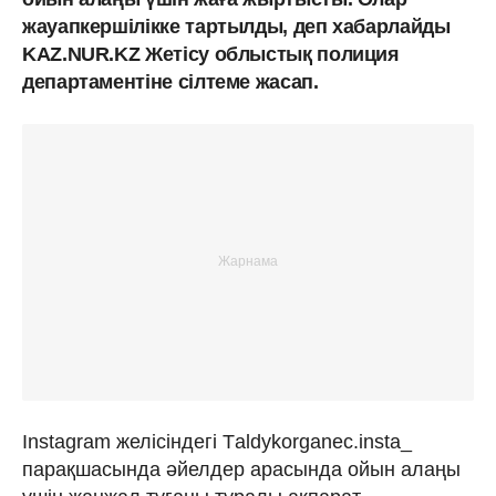
жауапкершілікке тартылды, деп хабарлайды
KAZ.NUR.KZ Жетісу облыстық полиция
департаментіне сілтеме жасап.
Instagram желісіндегі Тaldykorganec.insta_
парақшасында әйелдер арасында ойын алаңы