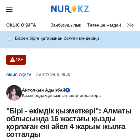
ОҚЫС ОҚИҒА
Заңбұзушылық
Төтенше жағдай
Жол а
Бізбен бірге қатарынан болған күндеріңіз
18+
ОҚЫС ОҚИҒА
ЗАҢБҰЗУШЫЛЫҚ
Айтолқын Адырбай
Қазақ редакциясының шеф-редакторы
"Бірі - әкімдік қызметкері": Алматы
облысында 16 жастағы қызды
қорлаған екі әйел 4 жарым жылға
сотталды