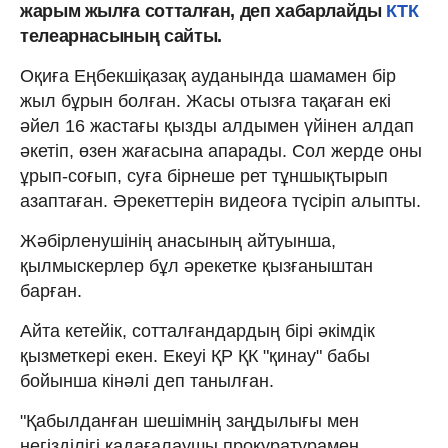
жарым жылға сотталған, деп хабарлайды
КТК
телеарнасының сайты.
Оқиға Еңбекшіқазақ ауданында шамамен бір
жыл бұрын болған. Жасы отызға тақаған екі
әйел 16 жастағы қызды алдымен үйінен алдап
әкетіп, өзен жағасына апарады. Сол жерде оны
ұрып-соғып, суға бірнеше рет тұншықтырып
азаптаған. Әрекеттерін видеоға түсіріп алыпты.
Жәбірленушінің анасының айтуынша,
қылмыскерлер бұл әрекетке қызғаныштан
барған.
Айта кетейік, сотталғандардың бірі әкімдік
қызметкері екен. Екеуі ҚР ҚК "қинау" бабы
бойынша кінәлі деп танылған.
"Қабылданған шешімнің заңдылығы мен
негізділігі қадағалаушы прокуратурамен