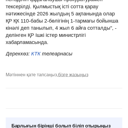
тексерілді. Қылмыстық істі сотта қарау
нәтижесінде 2026 жылдың 5 ақпанында олар
ҚР ҚК 110-бабы 2-бөлігінің 1-тармағы бойынша
кінәлі деп танылып, 4 жыл 6 айға сотталды", -
делінген ҚР Ішкі істер министрлігі
хабарламасында.
Дереккөз:
КТК
телеарнасы
Мәтіннен қате тапсаңыз,
бізге жазыңыз
Барлығын бірінші болып біліп отырыңыз