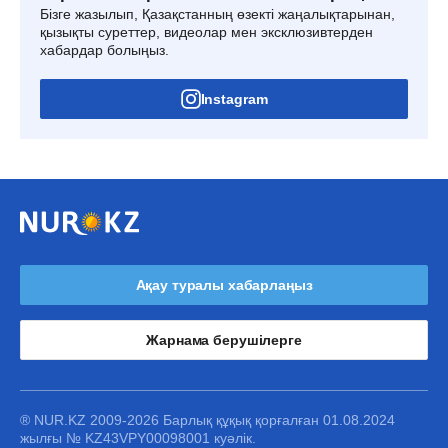
Бізге жазылып, Қазақстанның өзекті жаңалықтарынан,
қызықты суреттер, видеолар мен эксклюзивтерден
хабардар болыңыз.
Instagram
Ақау туралы хабарлаңыз
Жарнама берушілерге
® NUR.KZ 2009-2026 Барлық құқық қорғалған 01.08.2024
жылғы № KZ43VPY00098001 куәлік.