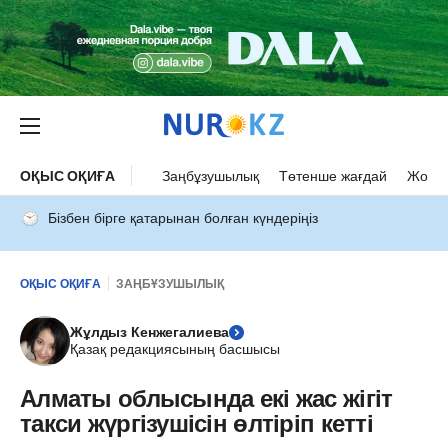
ОҚЫС ОҚИҒА
Заңбұзушылық
Төтенше жағдай
Жол а
Бізбен бірге қатарынан болған күндеріңіз
ОҚЫС ОҚИҒА
ЗАҢБҰЗУШЫЛЫҚ
Жұлдыз Кенжегалиева
Қазақ редакциясының басшысы
Алматы облысында екі жас жігіт
такси жүргізушісін өлтіріп кетті