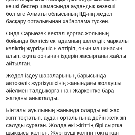
кешкі бестер шамасында аудандық кезекші
бөлімге Алматы облысының ІІД-нің жедел
басқару орталығынан хабарлама түскен.
Онда Сарыөзек-Көктал-Қорғас жолының
бойында белгісіз екі адамның шетелдік маркалы
көліктің жүргізушісін өлтіріп, оның машинасын
алып, оқиға орнынан іздерін жасырғаны жайлы
айтылған.
Жедел іздеу шараларының барысында
автокөлік жүргізушісінің жанындағы жолаушы
әйелмен Талдықорғаннан Жаркентке бара
жатқаны анықталды.
Ынталы ауылының жанында оларды екі жас
жігіт тоқтатып, аудан орталығына дейін жеткізіп
салуды сұраған. Жолда екі жігіттің бірі сыртқа
шыққысы келген. Жүргізуші көлігін тоқтатқан