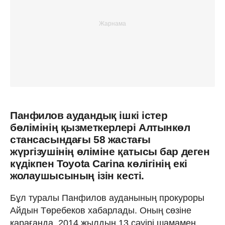
Панфилов аудандық ішкі істер
бөлімінің қызметкерлері Алтынкөл
стансасындағы 58 жастағы
жүргізушінің өліміне қатысы бар деген
күдікпен Toyota Carina көлігінің екі
жолаушысының ізін кесті.
Бұл туралы Панфилов ауданының прокуроры
Айдын Төребеков хабарлады. Оның сөзіне
қарағанда, 2014 жылдың 13 сәуірі шамамен