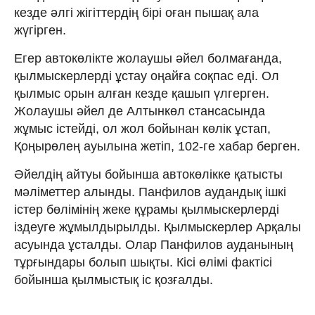
кезде әлгі жігіттердің бірі оған пышақ ала
жүгірген.
Егер автокөлікте жолаушы әйел болмағанда,
қылмыскерлерді ұстау оңайға соқпас еді. Ол
қылмыс орын алған кезде қашып үлгерген.
Жолаушы әйел де Алтынкөл стансасында
жұмыс істейді, ол жол бойынан көлік ұстап,
Қоңырөлең ауылына жетіп, 102-ге хабар берген.
Әйелдің айтуы бойынша автокөлікке қатысты
мәліметтер алынды. Панфилов аудандық ішкі
істер бөлімінің жеке құрамы қылмыскерлерді
іздеуге жұмылдырылды. Қылмыскерлер Арқалы
асуында ұсталды. Олар Панфилов ауданының
тұрғындары болып шықты. Кісі өлімі фактісі
бойынша қылмыстық іс қозғалды.