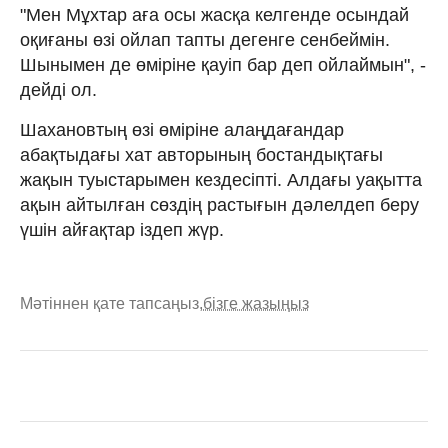
"Мен Мұхтар аға осы жасқа келгенде осындай
оқиғаны өзі ойлап тапты дегенге сенбеймін.
Шынымен де өміріне қауіп бар деп ойлаймын", -
дейді ол.
Шахановтың өзі өміріне алаңдағандар
абақтыдағы хат авторының бостандықтағы
жақын туыстарымен кездесіпті. Алдағы уақытта
ақын айтылған сөздің растығын дәлелдеп беру
үшін айғақтар іздеп жүр.
Мәтіннен қате тапсаңыз,
бізге жазыңыз