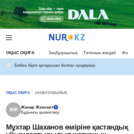
ОҚЫС ОҚИҒА
Заңбұзушылық
Төтенше жағдай
Жол а
Бізбен бірге қатарынан болған күндеріңіз
ОҚЫС ОҚИҒА
ЗАҢБҰЗУШЫЛЫҚ
Жанар Жансеит
ЖЖ
Бұрынғы қызметкер
Мұхтар Шаханов өміріне қастандық