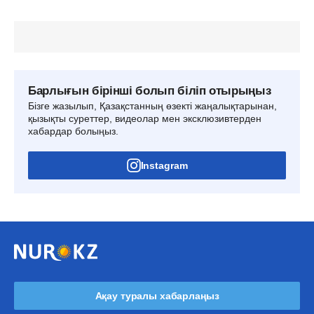
Барлығын бірінші болып біліп отырыңыз
Бізге жазылып, Қазақстанның өзекті жаңалықтарынан,
қызықты суреттер, видеолар мен эксклюзивтерден
хабардар болыңыз.
Instagram
Ақау туралы хабарлаңыз