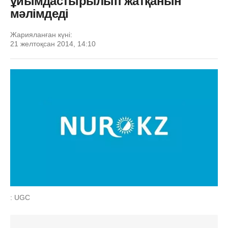
ұйымдастырылып жатқанын
мәлімдеді
Жарияланған күні:
21 желтоқсан 2014, 14:10
: UGC