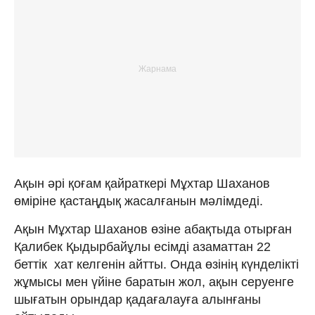
Ақын әрі қоғам қайраткері Мұхтар Шаханов
өміріне қастаңдық жасалғанын мәлімдеді.
Ақын Мұхтар Шаханов өзіне абақтыда отырған
Қалибек Қыдырбайұлы есімді азаматтан 22
беттік хат келгенін айтты. Онда өзінің күнделікті
жұмысы мен үйіне баратын жол, ақын серуенге
шығатын орындар қадағалауға алынғаны