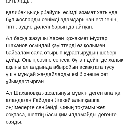
айтылады.
Қалибек Қыдырбайұлы есімді азамат хатында
бұл жоспарды сенімді адамдарынан естігенін,
тіпті, аудио дәлелі барын да айтқан.
Ал басқа жазушы Хасен Қожахмет Мұхтар
Шаханов осындай қауіптерді өз қолымен,
байбалам сала отырып құрастырудың шебері
дейді. Оның сөзіне сенсек, бұған дейін де халық
ақыны ел алдында абыройын асқақтата түсу
үшін мұндай жағдайларды өзі бірнеше рет
ұйымдастырған.
Ал Шахановқа жасалынуы мүмкін деген апатқа
алаңдаған Ғабиден Жәкей алыпқашпа
әңгімелерге сенбейді. Оның тоқтамы жел
соқпаса, шөптің басы қимылдамайды дегенге
саяды.