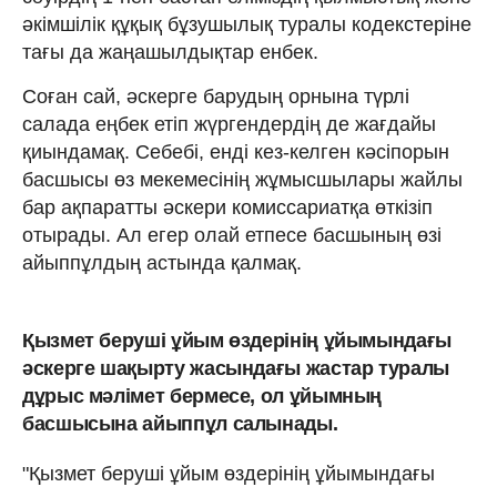
әкімшілік құқық бұзушылық туралы кодекстеріне
тағы да жаңашылдықтар енбек.
Соған сай, әскерге барудың орнына түрлі
салада еңбек етіп жүргендердің де жағдайы
қиындамақ. Себебі, енді кез-келген кәсіпорын
басшысы өз мекемесінің жұмысшылары жайлы
бар ақпаратты әскери комиссариатқа өткізіп
отырады. Ал егер олай етпесе басшының өзі
айыппұлдың астында қалмақ.
Қызмет беруші ұйым өздерінің ұйымындағы
әскерге шақырту жасындағы жастар туралы
дұрыс мәлімет бермесе, ол ұйымның
басшысына айыппұл салынады.
"Қызмет беруші ұйым өздерінің ұйымындағы