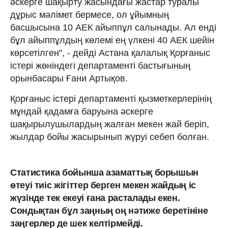
әскерге шақырту жасындағы жастар туралы
дұрыс мәлімет бермесе, ол ұйымның
басшысына 10 АЕК айыппұл салынады. Ал енді
бұл айыппұлдың көлемі ең үлкені 40 АЕК шейін
көрсетілген", - дейді Астана қалалық Қорғаныс
істері жөніндегі департаменті бастығының
орынбасары Ғани Артықов.
Қорғаныс істері департаменті қызметкерлерінің
мұндай қадамға баруына әскерге
шақырылушылардың жалған мекен жай беріп,
жылдар бойы жасырынып жүруі себеп болған.
Статистика бойынша азаматтық борышын
өтеуі тиіс жігіттер берген мекен жайдың іс
жүзінде тек екеуі ғана расталады екен.
Сондықтан бұл заңның оң нәтиже беретініне
заңгерлер де шек келтірмейді.