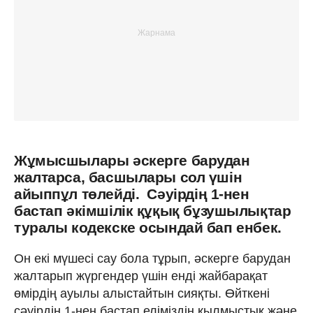
Жұмысшылары әскерге барудан
жалтарса, басшылары сол үшін
айыппұл төлейді. Cәуірдің 1-нен
бастап әкімшілік құқық бұзушылықтар
туралы кодекске осындай бап енбек.
Он екі мүшесі сау бола тұрып, әскерге барудан
жалтарып жүргендер үшін енді жайбарақат
өмірдің ауылы алыстайтын сияқты. Өйткені
сәуірдің 1-нен бастап еліміздің қылмыстық және