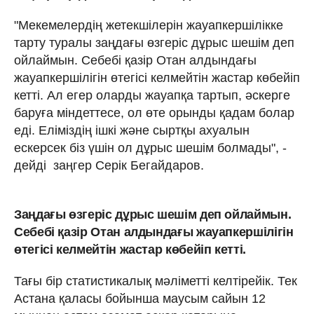
"Мекемелердің жетекшілерін жауапкершілікке
тарту туралы заңдағы өзгеріс дұрыс шешім деп
ойлаймын. Себебі қазір Отан алдындағы
жауапкершілігін өтегісі келмейтін жастар көбейіп
кетті. Ал егер оларды жауапқа тартып, әскерге
баруға міндеттесе, ол өте орынды қадам болар
еді. Еліміздің ішкі және сыртқы ахуалын
ескерсек біз үшін ол дұрыс шешім болмады", -
дейді заңгер Серік Бегайдаров.
Заңдағы өзгеріс дұрыс шешім деп ойлаймын.
Себебі қазір Отан алдындағы жауапкершілігін
өтегісі келмейтін жастар көбейіп кетті.
Тағы бір статистикалық мәліметті келтірейік. Тек
Астана қаласы бойынша маусым сайын 12