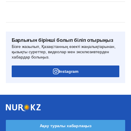
Барлығын бірінші болып біліп отырыңыз
Бізге жазылып, Қазақстанның өзекті жаңалықтарынан,
қызықты суреттер, видеолар мен эксклюзивтерден
хабардар болыңыз.
Instagram
Ақау туралы хабарлаңыз