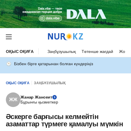
ОҚЫС ОҚИҒА
Заңбұзушылық
Төтенше жағдай
Жол а
Бізбен бірге қатарынан болған күндеріңіз
ОҚЫС ОҚИҒА
ЗАҢБҰЗУШЫЛЫҚ
Жанар Жансеит
ЖЖ
Бұрынғы қызметкер
Әскерге барғысы келмейтін
азаматтар түрмеге қамалуы мүмкін