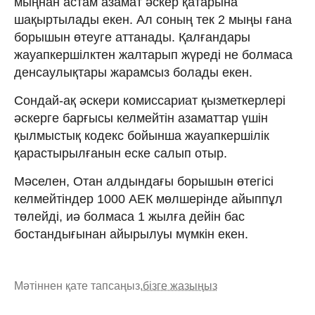
мыңнан астам азамат әскер қатарына
шақыртылады екен. Ал соның тек 2 мыңы ғана
борышын өтеуге аттанады. Қалғандары
жауапкершілктен жалтарып жүреді не болмаса
денсаулықтары жарамсыз болады екен.
Сондай-ақ әскери комиссариат қызметкерлері
әскерге барғысы келмейтін азаматтар үшін
қылмыстық кодекс бойынша жауапкершілік
қарастырылғанын еске салып отыр.
Мәселен, Отан алдындағы борышын өтегісі
келмейтіндер 1000 АЕК мөлшерінде айыппұл
төлейді, иә болмаса 1 жылға дейін бас
бостандығынан айырылуы мүмкін екен.
Мәтіннен қате тапсаңыз,
бізге жазыңыз