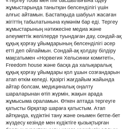
«Тергеу тобы мен ІІМ басшылығына іздеу
жұмыстарында танытқан белсенділігі үшін
алғыс айтамын. Бастапқыда шабуыл жасаған
жігіттің табылатынына күмәнім бар еді. Тергеу
жұмыстарының нәтижесіне медиа және
әлеуметтік желілерде туындаған дау, сондай-ақ
құқық қорғау ұйымдарының белсенділігі әсер
етті деп ойлаймын. Сондай-ақ қолдау білдіру
мақсатымен «Норвегия Хельсинки комитеті»,
Freedom house және басқа да халықаралық
құқық қорғау ұйымдары қол ұшын созғандарын
атап өткім келеді. Қазіргі жағдайым жайында
айтар болсам, медициналық оңалту
шараларынан өтіп жүрмін, жақын арада
жұмысыма ораламын. Өткен аптада тергеуге
қатысты бірқатар шараға қатыстым. Атап
айтқанда, күдіктіні тану және онымен бетпе-бет
жүздесу кезінде мен күдіктіге қызықтырған