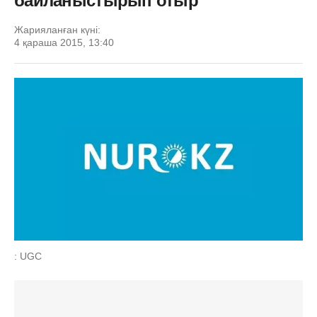
байланыстырып отыр
Жарияланған күні:
4 қараша 2015, 13:40
: UGC