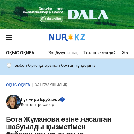
ОҚЫС ОҚИҒА
Заңбұзушылық
Төтенше жағдай
Жол а
Бізбен бірге қатарынан болған күндеріңіз
ОҚЫС ОҚИҒА
ЗАҢБҰЗУШЫЛЫҚ
Гүлмира Ерубаева
Контент-ресечер
Бота Жұманова өзіне жасалған
шабуылды қызметімен