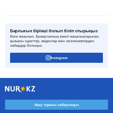
Барлығын бірінші болып біліп отырыңыз
Бізге жазылып, Қазақстанның өзекті жаңалықтарынан,
қызықты суреттер, видеолар мен эксклюзивтерден
хабардар болыңыз.
Instagram
Ақау туралы хабарлаңыз