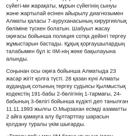
сүйегі-ми жарақаты, мұрын сүйегінің сынуы
және жартылай есінен айырылу диагнозымен
Алматы қаласы 7-ауруханасының хирургиялық
бөліміне түскен болатын. Шабуыл жасау
оқиғасы бойынша полиция сотқа дейінгі тергеу
жұмыстарын бастады. Құқық қорғаушылардың
талабымен бұл іс ІІМ-нің жеке бақылауына
алынды.
Соңынан осы оқиға бойынша Алматыда 23
жасар жігіт қолға түсті. 28 қазан күні Алматы
аудандық сотының тергеу судьясы Қылмыстық
кодекстің 191-бабы 2-бөлігінің 1-тармағы, 24-
бабының 3-бөлігі бойынша күдікті деп танылған
11.11.1993 жылғы О.Мырзахан есімді азаматты
2 айға қамауға алу бұлтартпау шарасын
қолдану туралы үкім шығарды.