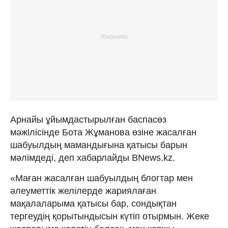
Арнайы ұйымдастырылған баспасөз
мәжілісінде Бота Жұманова өзіне жасалған
шабуылдың мамандығына қатысы барын
мәлімдеді, деп хабарлайды BNews.kz.
«Маған жасалған шабуылдың блогтар мен
әлеуметтік желілерде жариялаған
мақалаларыма қатысы бар, сондықтан
тергеудің қорытындысын күтіп отырмын. Жеке