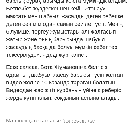
барлық сұрақтарымды қоюға мүмкіндік алдым.
Бетпе-бет жүздескеннен кейін «тонау»
мақсатымен шабуыл жасалды деген себепке
деген сенімім одан сайын сейіле түсті. Менің
білуімше, тергеу жұмыстары әлі жалғасып
жатыр және оның барысында шабуыл
жасаудың басқа да болуы мүмкін себептері
тексерілуде», - деді журналист.
Еске салсақ, Бота Жұмановаға белгісіз
адамның шабуыл жасау барысы түсіп қалған
видео желіге 10 қазанда тараған болатын.
Видеодан жас жігіт құрбанын үйіне кіреберіс
жерде күтіп алып, соққының астына алады.
Мәтіннен қате тапсаңыз,
бізге жазыңыз