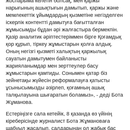
жоспарыма келетін болсақ, мен қаржы
нарығының ашықтығын дамытып, қаржы және
мемлекеттік ұйымдардың қызметіне негізделген
іскерлік контентті дамытуға бағытталған
жұмысымды бұдан әрі жалғастыра бермекпін.
Қазір аналитик әріптестеріммен бірге Қоғамдық
қор құрып, тіркеу жұмыстарын қолға алдық.
Оның негізгі қызметі халықтың қаржылық
сауатын дамытумен байланысты
жарияланымдар мен зерттеулер басу
жұмыстарын қамтиды. Сонымен қатар біз
зейнетақы жүйесін реформалауға қатысты
ұсынысымызды әзірлеп, қоғамның ашық
талқылауына шығаратын боламыз», - деді Бота
Жұманова.
Естеріңізге сала кетейік, 8 қазанда өз үйінің
кіреберісінде журналист Бота Жұмановаға
шабуыл жасалып, салдарынан ол жабық бас